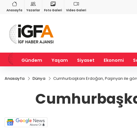
RY
BIST 100
USD
6
%0,47
13.798,82
%0,70
47,6901
%0,16
Anasayfa
Yazarlar
Foto Galeri
Video Galeri
Gündem
Yaşam
Siyaset
Ekonomi
S
Anasayfa
Dünya
Cumhurbaşkanı Erdoğan, Paşinyan ile gör
Cumhurbaşkan