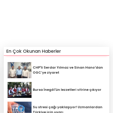
En Çok Okunan Haberler
CHP'li Serdar Yılmaz ve Sinan Hano'dan
OGC’ye ziyaret
Bursa İnegöl'ün lezzetleri vitrine çıkıyor
Su stresi çağı yaklaşıyor! Uzmanlardan
Türkiye için uyarı