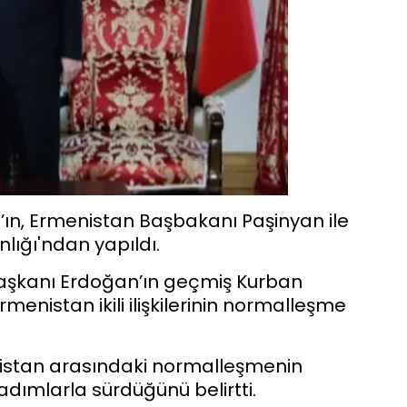
n, Ermenistan Başbakanı Paşinyan ile
lığı'ndan yapıldı.
şkanı Erdoğan’ın geçmiş Kurban
rmenistan ikili ilişkilerinin normalleşme
istan arasındaki normalleşmenin
adımlarla sürdüğünü belirtti.