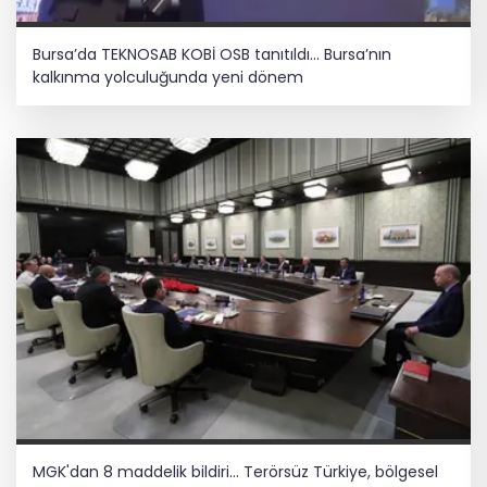
Bursa’da TEKNOSAB KOBİ OSB tanıtıldı... Bursa’nın
kalkınma yolculuğunda yeni dönem
MGK'dan 8 maddelik bildiri... Terörsüz Türkiye, bölgesel