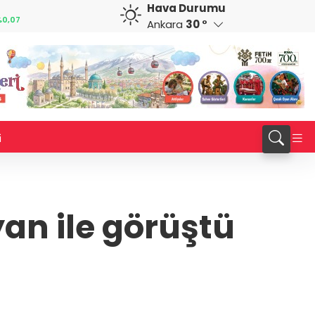
Hava Durumu
CAD
RUB
0,21
34,0158
%0,18
0,5752
%-0,34
Ankara
30 °
i
n ile görüştü