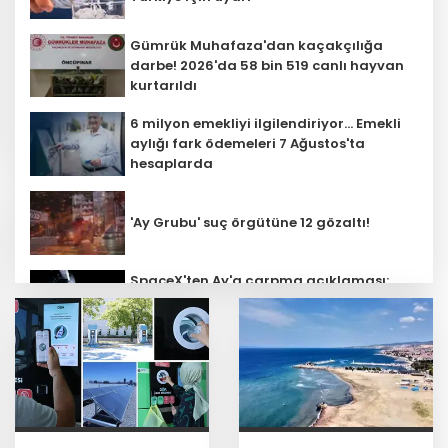
Gümrük Muhafaza'dan kaçakçılığa
darbe! 2026'da 58 bin 519 canlı hayvan
kurtarıldı
6 milyon emekliyi ilgilendiriyor... Emekli
aylığı fark ödemeleri 7 Ağustos'ta
hesaplarda
'Ay Grubu' suç örgütüne 12 gözaltı!
SpaceX'ten Ay'a çarpma açıklaması:
Sorumlu uzay operasyonları için
çalışıyoruz
Bozcaada mercan resifleri için koruma
seferberliği... 180 deniz canlısı türü kayıt
altına alındı
Türk F-16'ları NATO görevi için