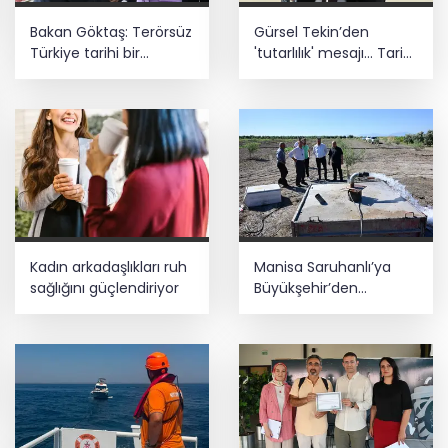
Bakan Göktaş: Terörsüz
Gürsel Tekin’den
Türkiye tarihi bir
'tutarlılık' mesajı... Tarihi
adımdır
meselelerde pusula
net olmalı
Kadın arkadaşlıkları ruh
Manisa Saruhanlı’ya
sağlığını güçlendiriyor
Büyükşehir’den
tarımsal destek