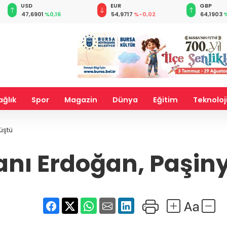
EUR
GBP
CHF
54,9717
%-0,02
64,1903
%0,07
58,6811
%
ağlık
Spor
Magazin
Dünya
Eğitim
Teknoloj
üştü
ı Erdoğan, Paşinya