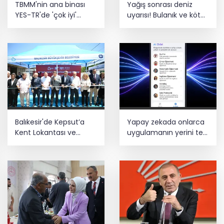
TBMM'nin ana binası
Yağış sonrası deniz
Estonya'da... MSB yerli savunma
YES-TR'de 'çok iyi'
uyarısı! Bulanık ve kötü
sistemleriyle güçleniyor
olarak sertifikalandırıldı
kokulu suda yüzmeyin
Teröristler teslim olmaya devam
ediyor... Hudutlarda 490 kişi yakalandı
Balıkesir'de Kepsut’a
Yapay zekada onlarca
Kent Lokantası ve
uygulamanın yerini tek
altyapı desteği
asistan alabilir