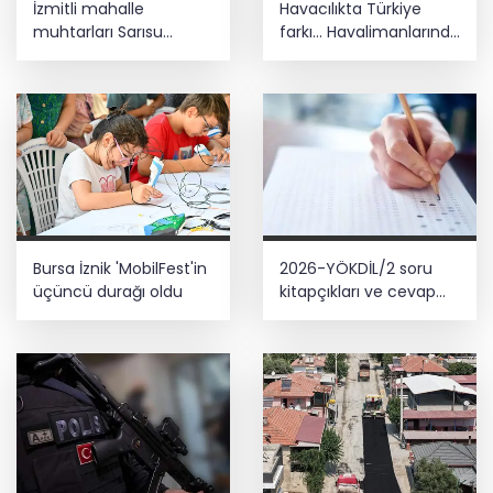
İzmitli mahalle
Havacılıkta Türkiye
muhtarları Sarısu
farkı... Havalimanlarında
Gençlik Kampı’nda
7 ayda 138,7 milyon
ağırlandı
yolcu
Bursa İznik 'MobilFest'in
2026-YÖKDİL/2 soru
üçüncü durağı oldu
kitapçıkları ve cevap
anahtarları yayımlandı