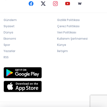
Gündem
Gizlilik Politikası
Siyaset
Çerez Politikası
Dünya
Veri Politikası
Ekonomi
Kullanım Şartnamesi
Spor
Künye
Yazarlar
İletişim
RSS