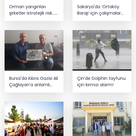
Orman yangınları
Sakarya'da ‘Ortaköy
şirketler istratejik risk...
Barajı’ için çalışmalar
Sigorta açığı büyüyor
başladı
Bursa'da Kıbrıs Gazisi Ali
Çin’de Dolphin tayfunu
Çağlayan’a anlamlı
için kırmızı alarm!
ziyaret