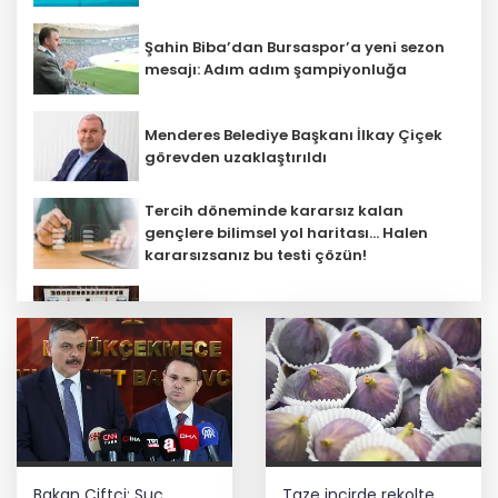
Şahin Biba’dan Bursaspor’a yeni sezon
mesajı: Adım adım şampiyonluğa
Menderes Belediye Başkanı İlkay Çiçek
görevden uzaklaştırıldı
Tercih döneminde kararsız kalan
gençlere bilimsel yol haritası... Halen
kararsızsanız bu testi çözün!
Çocuk adalet sisteminde yeni dönem
Üniversitelerde yeni dönem! Akademik
sahtekârlığa hapis, öğrencilere dönüş
yolu
5 ilde kuvvetli yağış, Marmara ve Ege’de
Bakan Çiftçi: Suç
Taze incirde rekolte