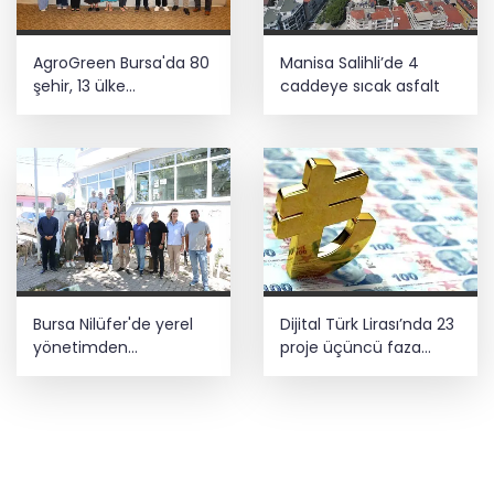
AgroGreen Bursa'da 80
Manisa Salihli’de 4
şehir, 13 ülke
caddeye sıcak asfalt
ağırlayacak
Bursa Nilüfer'de yerel
Dijital Türk Lirası’nda 23
yönetimden
proje üçüncü faza
mahallelerde yerinde
geçti
inceleme