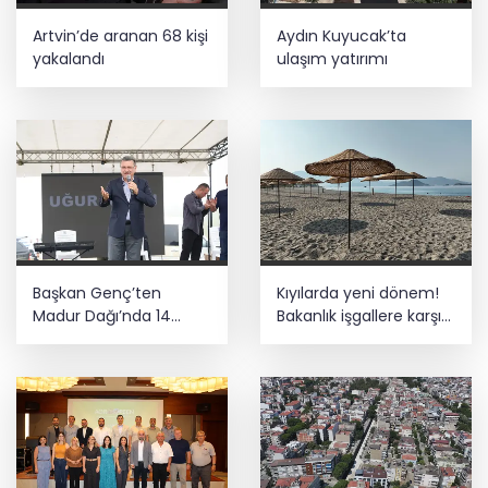
Artvin’de aranan 68 kişi
Aydın Kuyucak’ta
yakalandı
ulaşım yatırımı
Başkan Genç’ten
Kıyılarda yeni dönem!
Madur Dağı’nda 14
Bakanlık işgallere karşı
kilometrelik asfalt
devrede
müjdesi