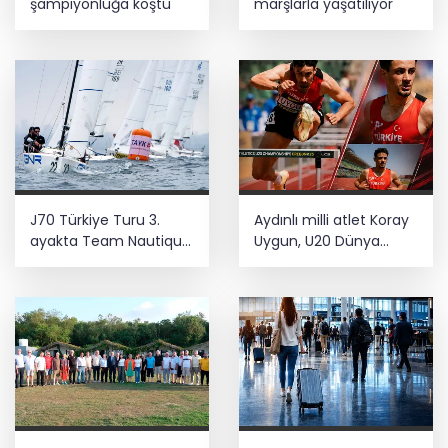
şampiyonluğa koştu
marşlarla yaşatılıyor
J70 Türkiye Turu 3.
Aydınlı milli atlet Koray
ayakta Team Nautique
Uygun, U20 Dünya
Yachting
Şampiyonası’nda yarı
şampiyonluğu elde etti
finalde