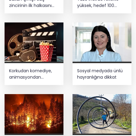
rüzgar alarmı!
zincirinin ilk halkasını
yüksek, hedef 100
kıracağız
milyon dolar
Abdülhamid Han 4 yılda 20 derin deniz
kuyusu tamamladı
Korkudan komediye,
Sosyal medyada ünlü
animasyondan
hayranlığına dikkat
dramaya 6 yeni film
vizyonda