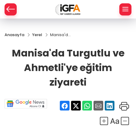
Anasayfa
Yerel
Manisa'da
ÇE
Turgutlu
ve
Manisa'da Turgutlu ve
Ahmetli'ye
RAY
eğitim
Ahmetli'ye eğitim
ziyareti
SPOR
ziyareti
R