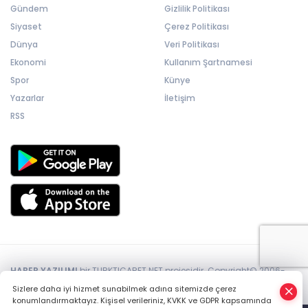
Gündem
Gizlilik Politikası
Siyaset
Çerez Politikası
Dünya
Veri Politikası
Ekonomi
Kullanım Şartnamesi
Spor
Künye
Yazarlar
İletişim
RSS
HABER YAZILIMI
bir TURKTICARET.NET projesidir. Copyright© 2006-
2026 Tüm hakları saklıdır.
Sizlere daha iyi hizmet sunabilmek adına sitemizde çerez
konumlandırmaktayız. Kişisel verileriniz, KVKK ve GDPR kapsamında