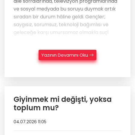
aile sofralarında, televizyon programlarında
ve sosyal medyada bu soruyu duymak artık
sıradan bir durum hâline geldi. Gençler;
saygısız, sorumsuz, teknoloji bağımlısı ve
geleceğe karşı umursamaz olmakla suçl
Yazının Devamını Oku
Giyinmek mi değişti, yoksa
toplum mu?
04.07.2026 11:05