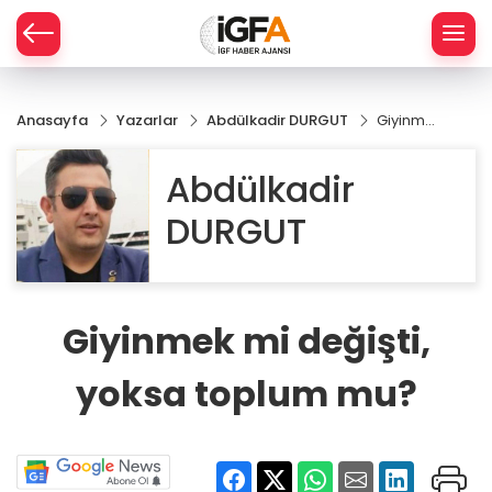
Anasayfa
Yazarlar
Abdülkadir DURGUT
Giyinmek
ÇE
mi
değişti,
Abdülkadir
yoksa
RAY
toplum
DURGUT
mu?
SPOR
R
Giyinmek mi değişti,
yoksa toplum mu?