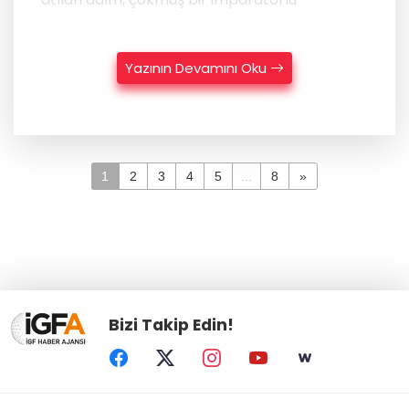
Yazının Devamını Oku
1
2
3
4
5
...
8
»
Bizi Takip Edin!