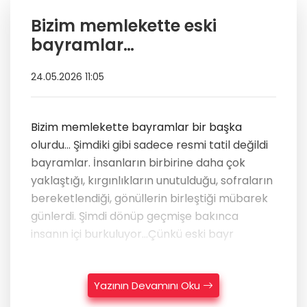
Bizim memlekette eski
bayramlar…
24.05.2026 11:05
Bizim memlekette bayramlar bir başka
olurdu… Şimdiki gibi sadece resmi tatil değildi
bayramlar. İnsanların birbirine daha çok
yaklaştığı, kırgınlıkların unutulduğu, sofraların
bereketlendiği, gönüllerin birleştiği mübarek
günlerdi. Şimdi dönüp geçmişe bakınca
insanın içi burkuluyor…Çünkü eski bayr
Yazının Devamını Oku