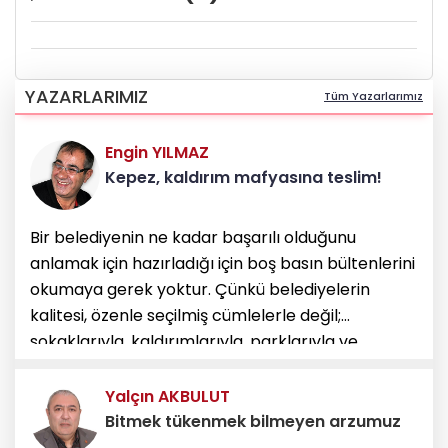
YAZARLARIMIZ
Tüm Yazarlarımız
Engin YILMAZ
Kepez, kaldırım mafyasına teslim!
Bir belediyenin ne kadar başarılı olduğunu
anlamak için hazırladığı için boş basın bültenlerini
okumaya gerek yoktur. Çünkü belediyelerin
kalitesi, özenle seçilmiş cümlelerle değil;
sokaklarıyla, kaldırımlarıyla, parklarıyla ve
kamusal alanlara gösterdiği saygıyla ölçülür.
Kepez Belediyesi geçtiği
Yalçın AKBULUT
Bitmek tükenmek bilmeyen arzumuz