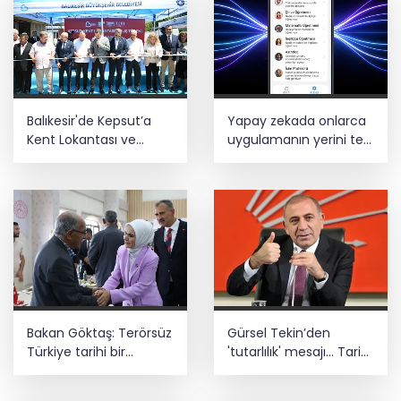
Balıkesir'de Kepsut’a
Yapay zekada onlarca
Kent Lokantası ve
uygulamanın yerini tek
altyapı desteği
asistan alabilir
Bakan Göktaş: Terörsüz
Gürsel Tekin’den
Türkiye tarihi bir
'tutarlılık' mesajı... Tarihi
adımdır
meselelerde pusula
net olmalı