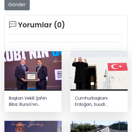
Gönder
Yorumlar (
0
)
Başkan Vekili Şahin
Cumhurbaşkanı
Biba: Bursa'nın
Erdoğan, Suudi
geleceğini bütüncül
Arabistan yolcusu
anlayışla planlıyoruz