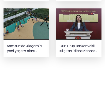
yaban keçisi için ceza
videolu uyarı
uygulandı
Samsun’da Alaçam'a
CHP Grup Başkanvekili
yeni yaşam alanı
Kılıç’tan 'silahsızlanma'
kazandırıldı
vurgusu