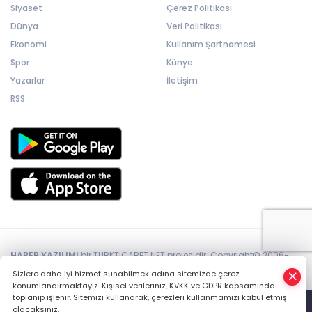
Siyaset
Çerez Politikası
Dünya
Veri Politikası
Ekonomi
Kullanım Şartnamesi
Spor
Künye
Yazarlar
İletişim
RSS
HABER YAZILIMI
bir TURKTICARET.NET projesidir. Copyright© 2006-
2026 Tüm hakları saklıdır.
Sizlere daha iyi hizmet sunabilmek adına sitemizde çerez
konumlandırmaktayız. Kişisel verileriniz, KVKK ve GDPR kapsamında
toplanıp işlenir. Sitemizi kullanarak, çerezleri kullanmamızı kabul etmiş
olacaksınız.