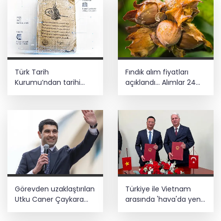
Türk Tarih
Fındık alım fiyatları
Kurumu’ndan tarihi
açıklandı... Alımlar 24
içerikler tek platformda
Ağustos'ta başlıyor
Görevden uzaklaştırılan
Türkiye ile Vietnam
Utku Caner Çaykara
arasında 'hava'da yeni
hakkında tahliye kararı
dönem... Sefer
kapasitesi artırıldı