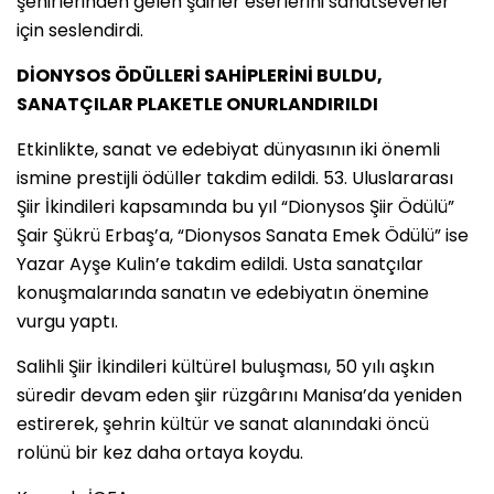
şehirlerinden gelen şairler eserlerini sanatseverler
için seslendirdi.
DİONYSOS ÖDÜLLERİ SAHİPLERİNİ BULDU,
SANATÇILAR PLAKETLE ONURLANDIRILDI
Etkinlikte, sanat ve edebiyat dünyasının iki önemli
ismine prestijli ödüller takdim edildi. 53. Uluslararası
Şiir İkindileri kapsamında bu yıl “Dionysos Şiir Ödülü”
Şair Şükrü Erbaş’a, “Dionysos Sanata Emek Ödülü” ise
Yazar Ayşe Kulin’e takdim edildi. Usta sanatçılar
konuşmalarında sanatın ve edebiyatın önemine
vurgu yaptı.
Salihli Şiir İkindileri kültürel buluşması, 50 yılı aşkın
süredir devam eden şiir rüzgârını Manisa’da yeniden
estirerek, şehrin kültür ve sanat alanındaki öncü
rolünü bir kez daha ortaya koydu.