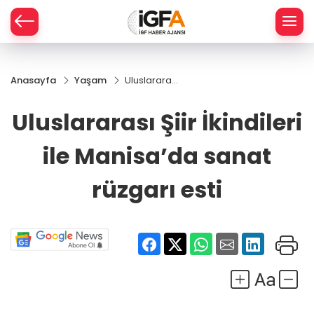
Anasayfa
Yaşam
Uluslararası
ÇE
Şiir İkindileri
ile
Uluslararası Şiir İkindileri
Manisa’da
RAY
sanat
ile Manisa’da sanat
rüzgarı esti
SPOR
rüzgarı esti
R