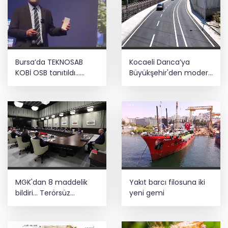
Bursa’da TEKNOSAB
Kocaeli Darıca’ya
KOBİ OSB tanıtıldı...
Büyükşehir'den modern
Bursa’nın kalkınma
ulaşım yatırımı
yolculuğunda yeni
dönem
MGK'dan 8 maddelik
Yakıt barcı filosuna iki
bildiri... Terörsüz
yeni gemi
Türkiye, bölgesel
güvenlik ve Gazze
mesajı