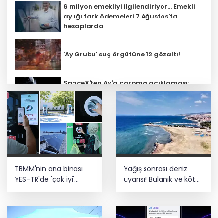
6 milyon emekliyi ilgilendiriyor... Emekli
aylığı fark ödemeleri 7 Ağustos'ta
hesaplarda
'Ay Grubu' suç örgütüne 12 gözaltı!
SpaceX'ten Ay'a çarpma açıklaması:
Sorumlu uzay operasyonları için
çalışıyoruz
Bozcaada mercan resifleri için koruma
seferberliği... 180 deniz canlısı türü kayıt
altına alındı
Türk F-16'ları NATO görevi için
TBMM'nin ana binası
Yağış sonrası deniz
Estonya'da... MSB yerli savunma
sistemleriyle güçleniyor
YES-TR'de 'çok iyi'
uyarısı! Bulanık ve kötü
olarak sertifikalandırıldı
kokulu suda yüzmeyin
Teröristler teslim olmaya devam
ediyor... Hudutlarda 490 kişi yakalandı