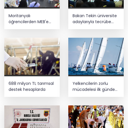
Moritanyalı
Bakan Tekin üniversite
öğrencilerden MEB'e
adaylarıyla tecrübe
ziyaret
paylaştı
688 milyon TL tarımsal
Yelkencilerin zorlu
destek hesaplarda
mücadelesi ilk günde
nefes kesti