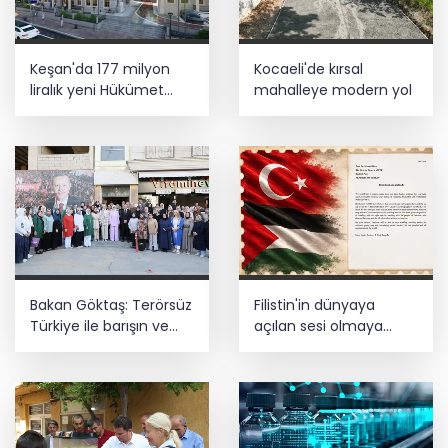
gözaltı
E-KİP’e Türkiye’nin Dijital Dönüşüm
Keşan'da 177 milyon
Kocaeli'de kırsal
Ödülü... Kamu kategorisinde zirvede
liralık yeni Hükümet
mahalleye modern yol
Konağı'nın temeli atıldı
Cumhurbaşkanı Erdoğan, Suudi
Arabistan yolcusu
Bakan Göktaş: Terörsüz
Filistin'in dünyaya
Türkiye ile barışın ve
açılan sesi olmaya
istikrarın güçlendiği
devam edeceğiz
gelecek hedefliyoruz