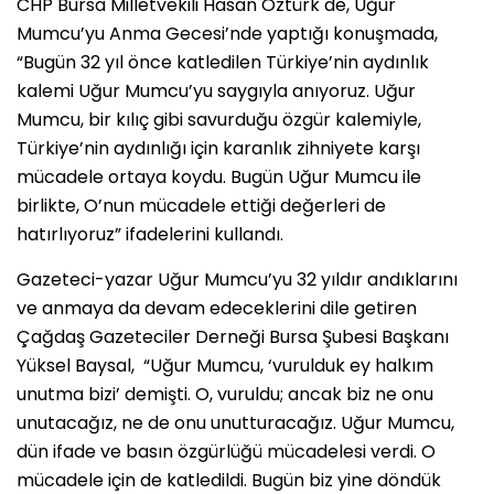
CHP Bursa Milletvekili Hasan Öztürk de, Uğur
Mumcu’yu Anma Gecesi’nde yaptığı konuşmada,
“Bugün 32 yıl önce katledilen Türkiye’nin aydınlık
kalemi Uğur Mumcu’yu saygıyla anıyoruz. Uğur
Mumcu, bir kılıç gibi savurduğu özgür kalemiyle,
Türkiye’nin aydınlığı için karanlık zihniyete karşı
mücadele ortaya koydu. Bugün Uğur Mumcu ile
birlikte, O’nun mücadele ettiği değerleri de
hatırlıyoruz” ifadelerini kullandı.
Gazeteci-yazar Uğur Mumcu’yu 32 yıldır andıklarını
ve anmaya da devam edeceklerini dile getiren
Çağdaş Gazeteciler Derneği Bursa Şubesi Başkanı
Yüksel Baysal, “Uğur Mumcu, ‘vurulduk ey halkım
unutma bizi’ demişti. O, vuruldu; ancak biz ne onu
unutacağız, ne de onu unutturacağız. Uğur Mumcu,
dün ifade ve basın özgürlüğü mücadelesi verdi. O
mücadele için de katledildi. Bugün biz yine döndük