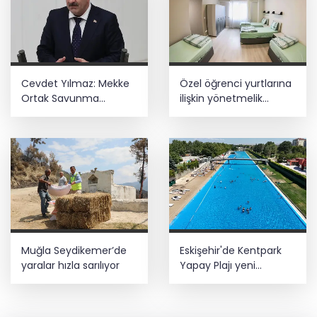
Cevdet Yılmaz: Mekke
Özel öğrenci yurtlarına
Ortak Savunma
ilişkin yönetmelik
Anlaşması bölgesel
değişikliği... Geçiş süresi
güvenliğe katkı
uzatıldı
sağlayacak
Muğla Seydikemer’de
Eskişehir'de Kentpark
yaralar hızla sarılıyor
Yapay Plajı yeni
sezonda hizmete açıldı