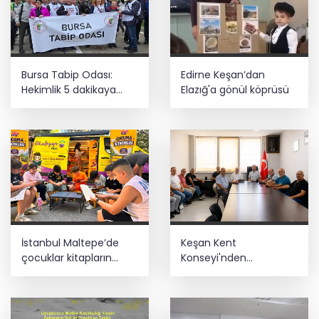
Bursa Tabip Odası:
Edirne Keşan’dan
Hekimlik 5 dakikaya
Elazığ'a gönül köprüsü
sığmaz
İstanbul Maltepe’de
Keşan Kent
çocuklar kitapların
Konseyi'nden
renkli dünyasında
muhtarlara nezaket
ziyareti