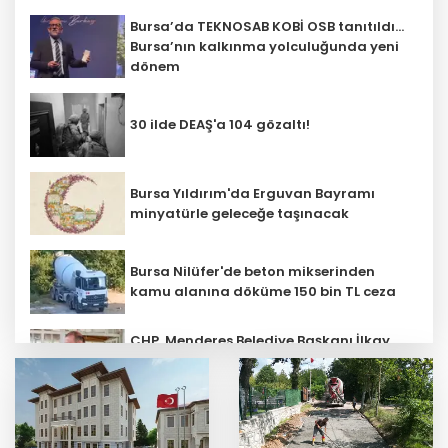
Bursa’da TEKNOSAB KOBİ OSB tanıtıldı...
Bursa’nın kalkınma yolculuğunda yeni
dönem
30 ilde DEAŞ'a 104 gözaltı!
Bursa Yıldırım'da Erguvan Bayramı
minyatürle geleceğe taşınacak
Bursa Nilüfer'de beton mikserinden
kamu alanına döküme 150 bin TL ceza
CHP, Menderes Belediye Başkanı İlkay
Çiçek'i kesin ihraç talebiyle disipline
sevk etti
Ankara'da uyuşturucu ve fuhuş 8