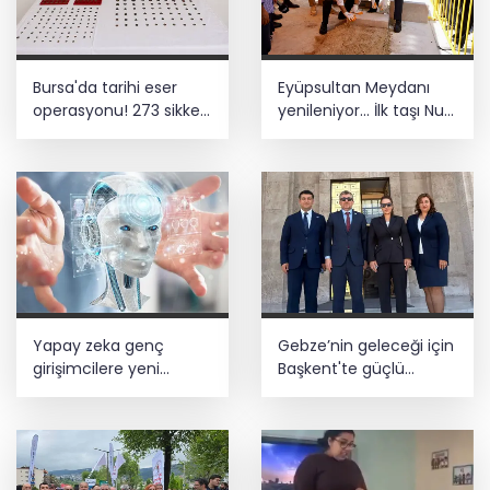
Bursa'da tarihi eser
Eyüpsultan Meydanı
operasyonu! 273 sikke
yenileniyor... İlk taşı Nuri
ve 18 obje ele geçirildi
Aslan koydu
Yapay zeka genç
Gebze’nin geleceği için
girişimcilere yeni
Başkent'te güçlü
kapılar açıyor
temaslar