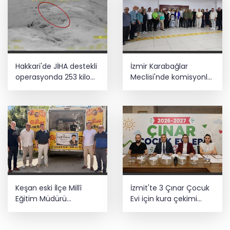
Hakkari'de JİHA destekli
İzmir Karabağlar
operasyonda 253 kilo
Meclisi'nde komisyonlar
esrar ele geçirildi
yeniden şekillendi
Keşan eski İlçe Millî
İzmit'te 3 Çınar Çocuk
Eğitim Müdürü
Evi için kura çekimi
vefatının yıl
gerçekleştirildi
dönümünde anıldı