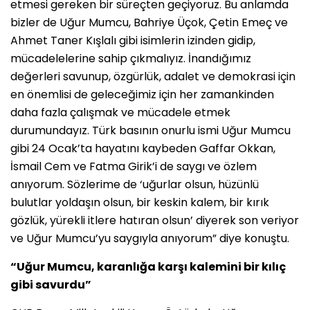
etmesi gereken bir süreçten geçiyoruz. Bu anlamda
bizler de Uğur Mumcu, Bahriye Üçok, Çetin Emeç ve
Ahmet Taner Kışlalı gibi isimlerin izinden gidip,
mücadelelerine sahip çıkmalıyız. İnandığımız
değerleri savunup, özgürlük, adalet ve demokrasi için
en önemlisi de geleceğimiz için her zamankinden
daha fazla çalışmak ve mücadele etmek
durumundayız. Türk basının onurlu ismi Uğur Mumcu
gibi 24 Ocak’ta hayatını kaybeden Gaffar Okkan,
İsmail Cem ve Fatma Girik’i de saygı ve özlem
anıyorum. Sözlerime de ‘uğurlar olsun, hüzünlü
bulutlar yoldaşın olsun, bir keskin kalem, bir kırık
gözlük, yürekli itlere hatıran olsun’ diyerek son veriyor
ve Uğur Mumcu’yu saygıyla anıyorum” diye konuştu.
“Uğur Mumcu, karanlığa karşı kalemini bir kılıç
gibi savurdu”