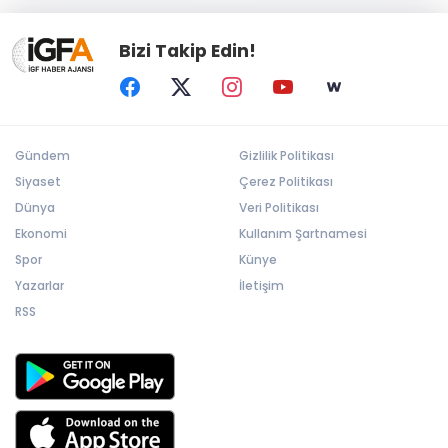
Bizi Takip Edin!
Gündem
Gizlilik Politikası
Siyaset
Çerez Politikası
Dünya
Veri Politikası
Ekonomi
Kullanım Şartnamesi
Spor
Künye
Yazarlar
İletişim
RSS