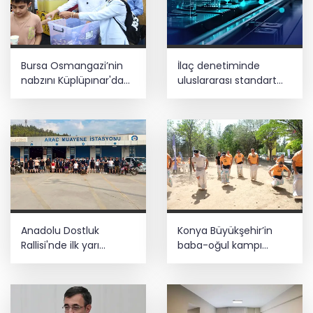
Bursa Osmangazi’nin
İlaç denetiminde
nabzını Küplüpınar'da
uluslararası standart
tuttu
dönemi
Anadolu Dostluk
Konya Büyükşehir’in
Rallisi'nde ilk yarı
baba-oğul kampı
tamamlandı
Ağustos'ta da sürecek