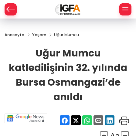
Anasayfa
Yaşam
Uğur Mumcu
ÇE
katledilişinin
32. yılında
Uğur Mumcu
Bursa
RAY
Osmangazi’de
katledilişinin 32. yılında
anıldı
SPOR
Bursa Osmangazi’de
R
anıldı