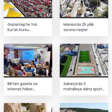
Gaziantep’te Yaz
Manisa'da 25 yıllık
Kur’an Kursu
soruna neşter
öğrencilerine bisikletli
ödül
BİK’ten gazete ve
Sakarya’da 3
internet haber
mahalleye daha sportif
sitelerine mevzuat
yatırım
eğitimi