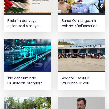
Filistin'in dünyaya
Bursa Osmangazi’nin
açılan sesi olmaya
nabzını Küplüpınar'da
devam edeceğiz
tuttu
İlaç denetiminde
Anadolu Dostluk
uluslararası standart
Rallisi'nde ilk yarı
dönemi
tamamlandı