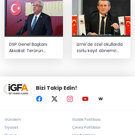
DSP Genel Başkanı
İzmir'de özel okullarda
Aksakal: Terörün
zorlu kayıt dönemi!
bitirilmesi iradesine
Teşvikler kalktı, veli
destek için
devlet okuluna yöneldi
imzalayacağım
Bizi Takip Edin!
Gündem
Gizlilik Politikası
Siyaset
Çerez Politikası