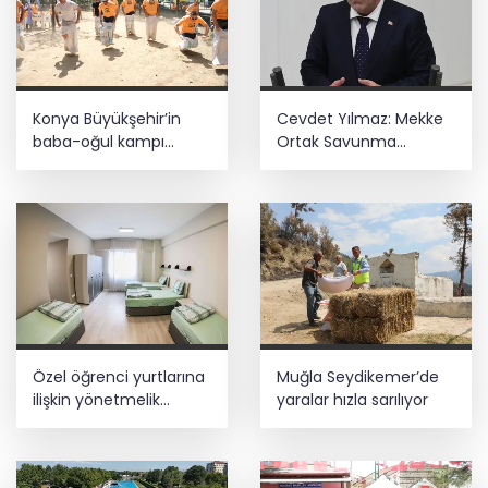
Konya Büyükşehir’in
Cevdet Yılmaz: Mekke
baba-oğul kampı
Ortak Savunma
Ağustos'ta da sürecek
Anlaşması bölgesel
güvenliğe katkı
sağlayacak
Özel öğrenci yurtlarına
Muğla Seydikemer’de
ilişkin yönetmelik
yaralar hızla sarılıyor
değişikliği... Geçiş süresi
uzatıldı