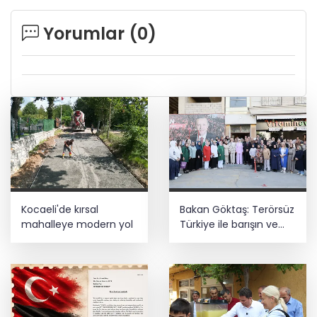
Yorumlar (
0
)
Kocaeli'de kırsal
Bakan Göktaş: Terörsüz
mahalleye modern yol
Türkiye ile barışın ve
istikrarın güçlendiği
gelecek hedefliyoruz