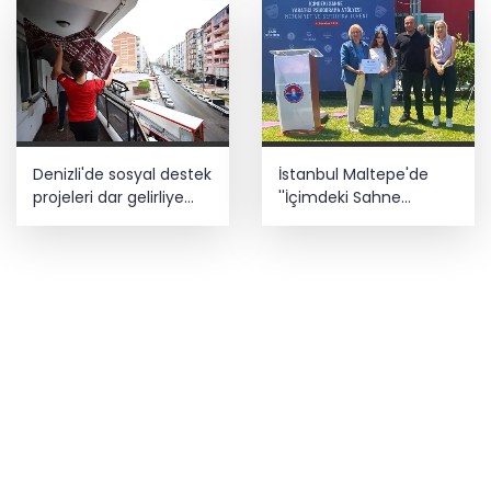
Denizli'de sosyal destek
İstanbul Maltepe'de
projeleri dar gelirliye
''İçimdeki Sahne
umut oluyor
Atölyesi'' katılımcıları
belgelerini aldı