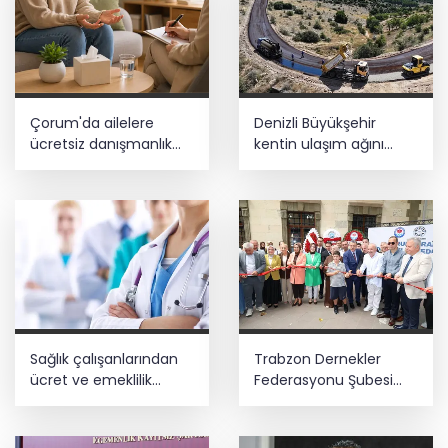
Çorum'da ailelere
Denizli Büyükşehir
ücretsiz danışmanlık
kentin ulaşım ağını
desteği
güçlendiriyor
Sağlık çalışanlarından
Trabzon Dernekler
ücret ve emeklilik
Federasyonu Şubesi
reformu çağrısı
açıldı