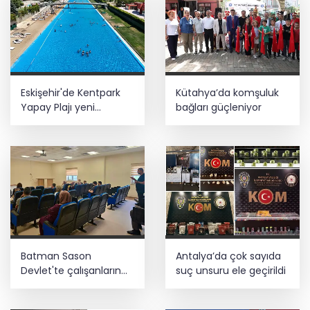
Eskişehir'de Kentpark
Kütahya’da komşuluk
Yapay Plajı yeni
bağları güçleniyor
sezonda hizmete açıldı
Batman Sason
Antalya’da çok sayıda
Devlet'te çalışanların
suç unsuru ele geçirildi
talepleri dinlendi