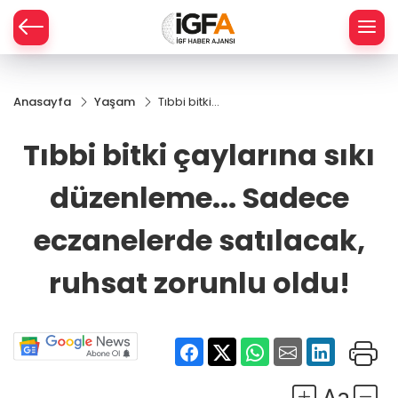
Anasayfa
Yaşam
Tıbbi bitki
ÇE
çaylarına sıkı
düzenleme...
Tıbbi bitki çaylarına sıkı
Sadece
RAY
eczanelerde
düzenleme... Sadece
satılacak,
SPOR
ruhsat
zorunlu oldu!
eczanelerde satılacak,
R
ruhsat zorunlu oldu!