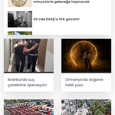
minyatürle geleceğe taşınacak
30 ilde DEAŞ'a 104 gözaltı!
Bursa Nilüfer'de beton mikserinden
kamu alanına döküme 150 bin TL ceza
CHP, Menderes Belediye Başkanı İlkay
Çiçek'i kesin ihraç talebiyle disipline
sevk etti
Fındık alım fiyatları açıklandı... Alımlar
İstanbul’da suç
Ormanya’da doğanın
24 Ağustos'ta başlıyor
çetelerine operasyon!
farklı yüzü
E-KİP’e Türkiye’nin Dijital Dönüşüm
Ödülü... Kamu kategorisinde zirvede