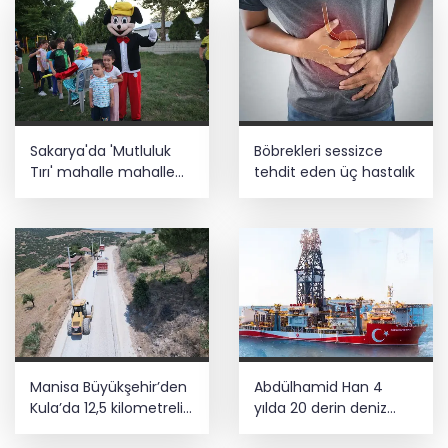
Sakarya'da 'Mutluluk
Böbrekleri sessizce
Tırı' mahalle mahalle
tehdit eden üç hastalık
geziyor
Manisa Büyükşehir’den
Abdülhamid Han 4
Kula’da 12,5 kilometrelik
yılda 20 derin deniz
yol hamlesi
kuyusu tamamladı