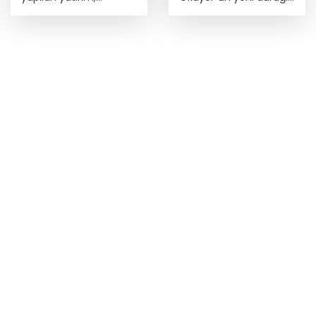
Türkiye’nin geleceğine
Yeniceabat oldu
yatırımdır