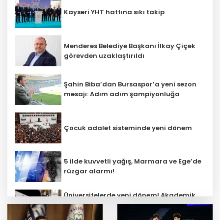
Kayseri YHT hattına sıkı takip
Menderes Belediye Başkanı İlkay Çiçek
görevden uzaklaştırıldı
Şahin Biba’dan Bursaspor’a yeni sezon
mesajı: Adım adım şampiyonluğa
Çocuk adalet sisteminde yeni dönem
5 ilde kuvvetli yağış, Marmara ve Ege’de
rüzgar alarmı!
Üniversitelerde yeni dönem! Akademik
sahtekârlığa hapis, öğrencilere dönüş
yolu