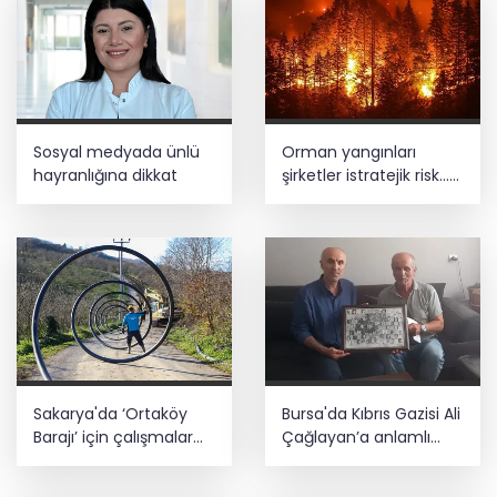
Sosyal medyada ünlü
Orman yangınları
hayranlığına dikkat
şirketler istratejik risk...
Sigorta açığı büyüyor
Sakarya'da ‘Ortaköy
Bursa'da Kıbrıs Gazisi Ali
Barajı’ için çalışmalar
Çağlayan’a anlamlı
başladı
ziyaret