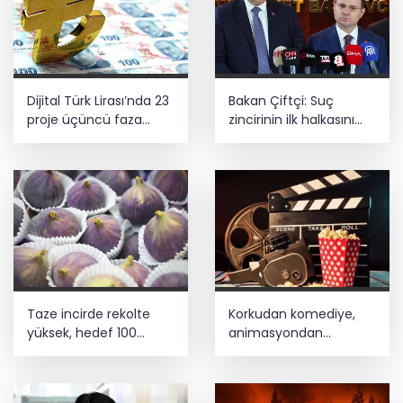
Dijital Türk Lirası’nda 23
Bakan Çiftçi: Suç
proje üçüncü faza
zincirinin ilk halkasını
geçti
kıracağız
Taze incirde rekolte
Korkudan komediye,
yüksek, hedef 100
animasyondan
milyon dolar
dramaya 6 yeni film
vizyonda