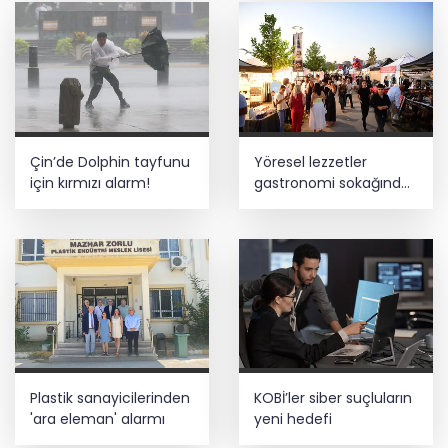
Çin’de Dolphin tayfunu
Yöresel lezzetler
için kırmızı alarm!
gastronomi sokağında
ziyaretçilerle buluşuyor
Plastik sanayicilerinden
KOBİ’ler siber suçluların
'ara eleman' alarmı
yeni hedefi