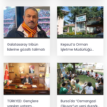
Galatasaray tribün
Kepsut’a Orman
liderine gözaltı talimatı
İşletme Müdürlüğü
kuruluyor
TÜRKYED: Gençlere
Bursa'da “Osmangazi
yapılan yatırım,
Okuyor”un yeni durağı