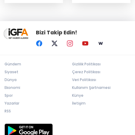
kurtarıldı
6,5 milyon TL’ye kadar
destek
Bizi Takip Edin!
Gündem
Gizlilik Politikası
Siyaset
Çerez Politikası
Dünya
Veri Politikası
Ekonomi
Kullanım Şartnamesi
Spor
Künye
Yazarlar
İletişim
RSS