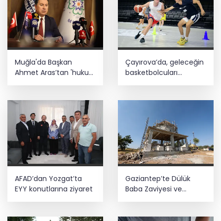
Emniyet teşkilatına 6 bin 250 yeni kadro!
Detaylar belli oldu
Tercih döneminde kararsız kalan
Muğla'da Başkan
Çayırova’da, geleceğin
gençlere bilimsel yol haritası... Halen
kararsızsanız bu testi çözün!
Ahmet Aras’tan 'hukuk
basketbolcuları
müşavirliği' açıklaması
seçmelerde ter döktü
Büyükelçiliklerde değişim... 4 ülkeye yeni
atama
AFAD’dan Yozgat’ta
Gaziantep’te Dülük
EYY konutlarına ziyaret
Baba Zaviyesi ve
Türbesi asıl yerinde
yeniden inşa edilecek