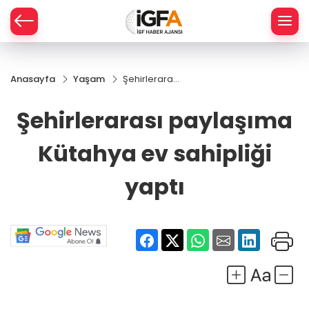
Anasayfa
Yaşam
Şehirlerarası
ÇE
paylaşıma
Kütahya ev
Şehirlerarası paylaşıma
sahipliği
RAY
yaptı
Kütahya ev sahipliği
SPOR
yaptı
R