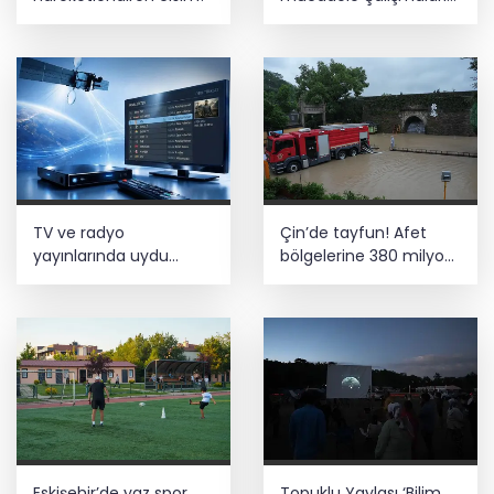
yerinde incelendi
TV ve radyo
Çin’de tayfun! Afet
yayınlarında uydu
bölgelerine 380 milyon
değişikliği... Anten ayarı
yuanlık yardım
gerekmeyecek!
Eskişehir’de yaz spor
Topuklu Yaylası ‘Bilim