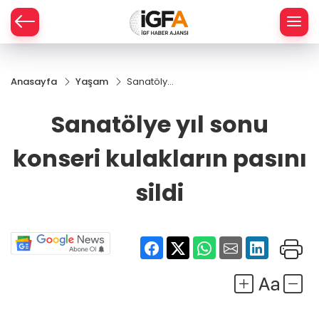
Anasayfa
Yaşam
Sanatölye
ÇE
yıl sonu
konseri
Sanatölye yıl sonu
kulakların
RAY
pasını
konseri kulakların pasını
sildi
SPOR
sildi
R