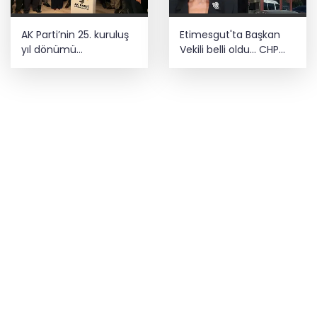
AK Parti’nin 25. kuruluş
Etimesgut'ta Başkan
yıl dönümü
Vekili belli oldu... CHP
Kahramanmaraş’ta
adayı Seda Dilber
kutlandı
kazandı