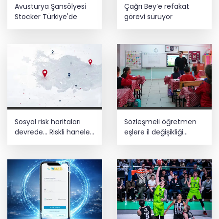
Avusturya Şansölyesi
Çağrı Bey’e refakat
Stocker Türkiye'de
görevi sürüyor
Sosyal risk haritaları
Sözleşmeli öğretmen
devrede... Riskli haneler
eşlere il değişikliği
sorun büyümeden
müjdesi... Başvurular 12
belirlenecek
Ağustos’ta başlıyor