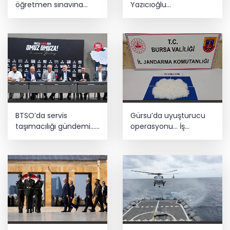
öğretmen sınavına
Yazıcıoğlu
adaylardan övgü
soruşturmasında hiçbir
ihtimal göz ardı
edilmiyor
BTSO’da servis
Gürsu’da uyuşturucu
taşımacılığı gündemi...
operasyonu... İş
S Plaka ve TEKNOSAB
yerinden 1,9 kilogram
için çözüm arayışı
metamfetamin çıktı