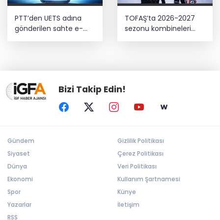
PTT’den UETS adına
TOFAŞ’ta 2026-2027
gönderilen sahte e-
sezonu kombineleri
postalara karşı uyarı
satışa çıkıyor
Bizi Takip Edin!
Gündem
Gizlilik Politikası
Siyaset
Çerez Politikası
Dünya
Veri Politikası
Ekonomi
Kullanım Şartnamesi
Spor
Künye
Yazarlar
İletişim
RSS