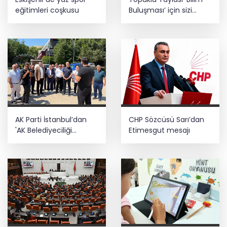
eğitimleri coşkusu
Buluşması’ için sizi
bekliyor
AK Parti İstanbul’dan
CHP Sözcüsü Sarı’dan
'AK Belediyeciliği
Etimesgut mesajı
Yerinde Gör' programı