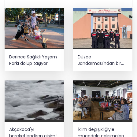
Derince Sağlıklı Yaşam
Düzce
Parkı dolup taşıyor
Jandarması'ndan bir
haftada 184 olaya
müdahale... 17 aranan
kişi yakalandı
Akçakoca'yı
İklim değişikliğiyle
hareketlendiren cisim!
mücadele çalışmaları