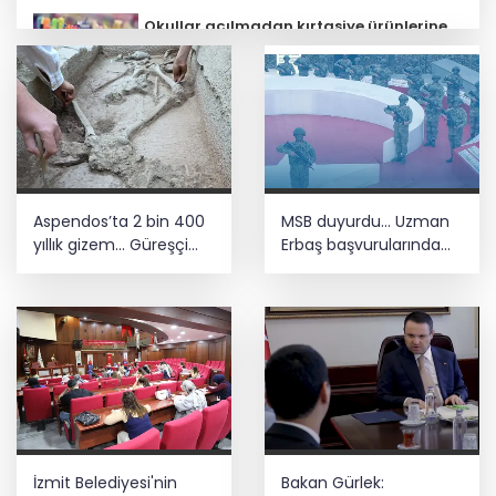
Okullar açılmadan kırtasiye ürünlerine
sıkı denetim... Güvensiz ürünler
toplatılacak!
Şahin Biba, Bursa’da 2 yılda
yapılamayanı 5 ayda yapıyor
Şehit aileleri ve gazilere müjde! Teklif
Aspendos’ta 2 bin 400
MSB duyurdu... Uzman
yasalaştı
yıllık gizem... Güreşçi
Erbaş başvurularında
mezarı ortaya çıktı
süre uzatıldı
İnternet şikayetlerinde 'kesintiler' ilk
sırada
İzmit Belediyesi'nin
Bakan Gürlek: