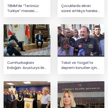
TBMM’de “Terörsüz
Çocuklarda ekran
Türkiye” mesaisi...
süresi arttıkça hareket
Kanun teklifinin
azalıyor
görüşmeleri sürüyor
Cumhurbaşkanı
Tokat ve Yozgat’ta
Erdoğan: Avusturya ile
deprem konutları için
ticaret hacminde
çalışmalar sürüyor
hedef 5 milyar dolar