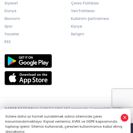
Siyaset
Çerez Politikası
Dünya
Veri Politikası
Ekonomi
Kullanım Şartnamesi
Spor
Künye
Yazarlar
İletişim
RSS
HABER YAZILIMI
bir TURKTICARET.NET projesidir. Copyright© 2006-
2026 Tüm hakları saklıdır.
Sizlere daha iyi hizmet sunabilmek adına sitemizde çerez
konumlandırmaktayız. Kişisel verileriniz, KVKK ve GDPR kapsamında
toplanıp işlenir. Sitemizi kullanarak, çerezleri kullanmamızı kabul etmiş
olacaksınız.