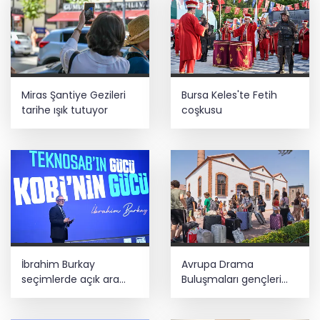
Bursa Tabip Odası: Hekimlik 5 dakikaya
sığmaz
Miras Şantiye Gezileri
Bursa Keles'te Fetih
tarihe ışık tutuyor
coşkusu
İbrahim Burkay
Avrupa Drama
seçimlerde açık ara
Buluşmaları gençleri
önde! Dev lansmanda
İzmir’de
neler oldu?