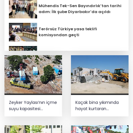
Mühendis Tek-Sen Bayındırlık’tan tarihi
adım: İlk şube Diyarbakır’da açıldı
Terörsüz Türkiye yasa teklifi
komisyondan geçti
Lukaku Fener’e mi, Beşiktaş’a mı geliyor?
Bilim insanlarından uzayda zincirleme
felaket uyarısı
Kayseri Talas İnovasyon Merkezi finale
Zeyker Yaylası’nın içme
Kaçak bina yıkımında
kaldı
suyu kapasitesi
hayat kurtaran
güçlendirildi
müdahale
İş Bankası Grubu üst yönetiminde görev
değişimi