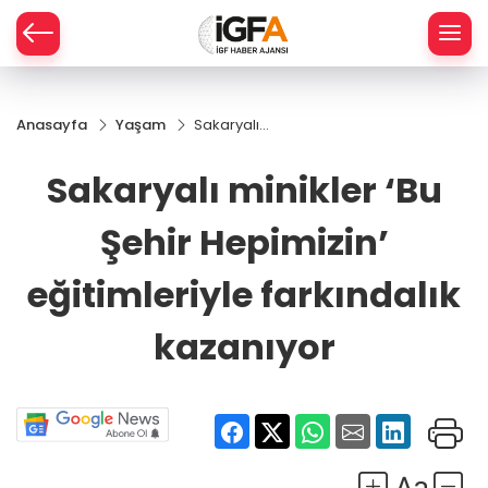
Anasayfa
Yaşam
Sakaryalı
ÇE
minikler ‘Bu
Şehir
Sakaryalı minikler ‘Bu
Hepimizin’
RAY
eğitimleriyle
Şehir Hepimizin’
farkındalık
SPOR
kazanıyor
eğitimleriyle farkındalık
R
kazanıyor