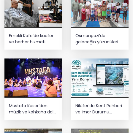
Emekli Kafe’de kuaför
Osmangazi’de
ve berber hizmeti
geleceğin yüzücüleri
başladı
sertifikalarını aldı
Mustafa Keser’den
Nilüfer’de Kent Rehberi
müzik ve kahkaha dolu
ve İmar Durumu
gece
Sorgulama yenilendi