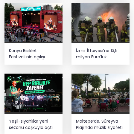
Konya Bisiklet
İzmir İtfaiyesi’ne 13,5
Festivali’nin açılışı
milyon Euro’luk
coşkuyla gerçekleşti
teknoloji yatırımı
Yeşil-siyahlılar yeni
Maltepe’de, Süreyya
sezonu coşkuyla açtı
Plajı’nda müzik ziyafeti