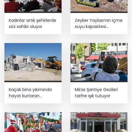
önde! Dev lansmanda neler oldu?
İş Bankası Grubu üst yönetiminde görev
Kadınlar artık şehirlerde
Zeyker Yaylası’nın içme
değişimi
söz sahibi oluyor
suyu kapasitesi
güçlendirildi
Bursa Tabip Odası: Hekimlik 5 dakikaya
sığmaz
Kaçak bina yıkımında
Miras Şantiye Gezileri
hayat kurtaran
tarihe ışık tutuyor
müdahale