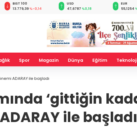
BIST 100
USD
EUR
13.779,39
%-0,14
47,6787
%0,18
55,1254
%
ağlık
Spor
Magazin
Dünya
Eğitim
Teknoloj
dönemi ADARAY ile başladı
mında ‘gittiğin kad
ADARAY ile başlad