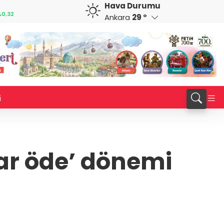
Hava Durumu
GBP
CHF
0,32
64,3468
%0,38
59,0083
%0,82
Ankara
29 °
i
ar öde’ dönemi
ı