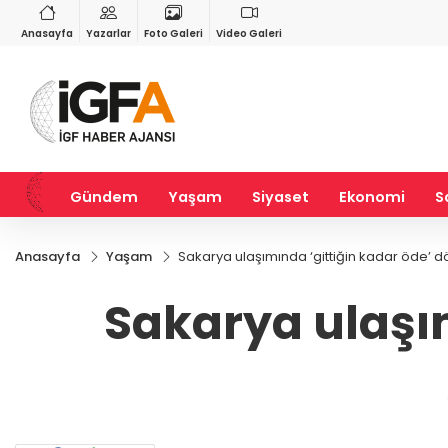
VND
GAU/TRY
3
%-0,22
0,0018
%0,32
6.660,55
%2,59
Anasayfa
Yazarlar
Foto Galeri
Video Galeri
Gündem
Yaşam
Siyaset
Ekonomi
S
Anasayfa
Yaşam
Sakarya ulaşımında ‘gittiğin kadar öde’ 
Sakarya ulaşı