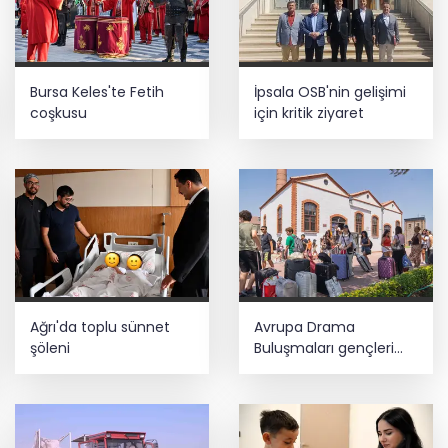
Bursa Keles'te Fetih
İpsala OSB'nin gelişimi
coşkusu
için kritik ziyaret
Ağrı'da toplu sünnet
Avrupa Drama
şöleni
Buluşmaları gençleri
İzmir’de