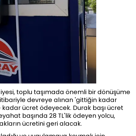
iyesi, toplu taşımada önemli bir dönüşüme
tibariyle devreye alınan 'gittiğin kadar
e kadar ücret ödeyecek. Durak başı ücret
, seyahat başında 28 TL'lik ödeyen yolcu,
ların ücretini geri alacak.
zırladığı ve uygulamaya koymak için