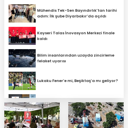
Mühendis Tek-Sen Bayındırlık’tan tarihi
adım: İlk şube Diyarbakır’da açıldı
Kayseri Talas İnovasyon Merkezi finale
kaldı
Bilim insanlarından uzayda zincirleme
felaket uyarısı
Lukaku Fener’e mi, Beşiktaş’a mı geliyor?
Terörsüz Türkiye yasa teklifi
komisyondan geçti
İbrahim Burkay seçimlerde açık ara