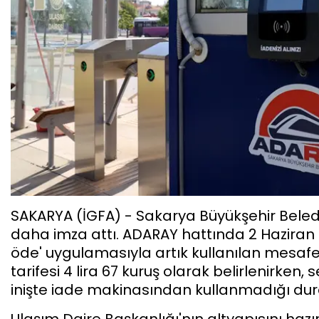
SAKARYA (İGFA) - Sakarya Büyükşehir Beled
daha imza attı. ADARAY hattında 2 Haziran i
öde' uygulamasıyla artık kullanılan mesaf
tarifesi 4 lira 67 kuruş olarak belirlenirken
inişte iade makinasından kullanmadığı durak
Ulaşım Daire Başkanlığı'nın altyapısını ha