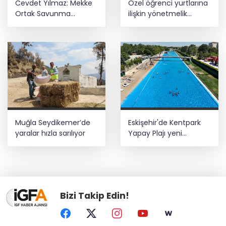
Cevdet Yılmaz: Mekke
Özel öğrenci yurtlarına
Ortak Savunma
ilişkin yönetmelik
Anlaşması bölgesel
değişikliği... Geçiş süresi
güvenliğe katkı
uzatıldı
sağlayacak
Muğla Seydikemer’de
Eskişehir'de Kentpark
yaralar hızla sarılıyor
Yapay Plajı yeni
sezonda hizmete açıldı
Bizi Takip Edin!