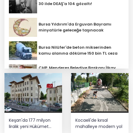
30 ilde DEAŞ'a 104 gözaltı!
Bursa Yıldırım'da Erguvan Bayramı
minyatürle geleceğe taşınacak
Bursa Nilüfer'de beton mikserinden
kamu alanına döküme 150 bin TL ceza
CHP, Menderes Belediye Başkanı İlkay
Çiçek'i kesin ihraç talebiyle disipline
sevk etti
Ankara'da uyuşturucu ve fuhuş 8
gözaltı
E-KİP’e Türkiye’nin Dijital Dönüşüm
Keşan'da 177 milyon
Kocaeli'de kırsal
Ödülü... Kamu kategorisinde zirvede
liralık yeni Hükümet
mahalleye modern yol
Konağı'nın temeli atıldı