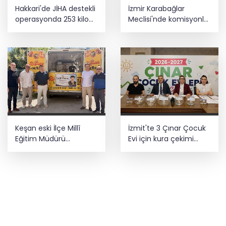
Hakkari'de JİHA destekli
İzmir Karabağlar
operasyonda 253 kilo
Meclisi'nde komisyonlar
esrar ele geçirildi
yeniden şekillendi
Keşan eski İlçe Millî
İzmit'te 3 Çınar Çocuk
Eğitim Müdürü
Evi için kura çekimi
vefatının yıl
gerçekleştirildi
dönümünde anıldı