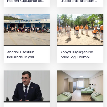
nabzını Küplüpınar'da
uluslararası standart
tuttu
dönemi
Anadolu Dostluk
Konya Büyükşehir’in
Rallisi'nde ilk yarı
baba-oğul kampı
tamamlandı
Ağustos'ta da sürecek