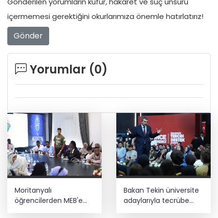
Gönderilen yorumların küfür, hakaret ve suç unsuru
içermemesi gerektiğini okurlarımıza önemle hatırlatırız!
Gönder
Yorumlar (
0
)
Moritanyalı
Bakan Tekin üniversite
öğrencilerden MEB'e
adaylarıyla tecrübe
ziyaret
paylaştı