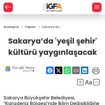
Anasayfa
Yaşam
Sakarya’da
ÇE
'yeşil şehir'
kültürü
Sakarya’da 'yeşil şehir'
yaygınlaşacak
RAY
kültürü yaygınlaşacak
SPOR
R
Sakarya Büyükşehir Belediyesi,
“Karadeniz Bölgesi’nde İklim Değişikliğine