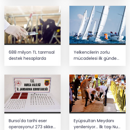
688 milyon TL tarımsal
Yelkencilerin zorlu
destek hesaplarda
mücadelesi ilk günde
nefes kesti
Bursa'da tarihi eser
Eyüpsultan Meydanı
operasyonu! 273 sikke
yenileniyor... İlk taşı Nuri