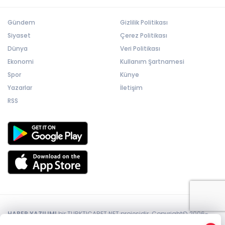
Gündem
Gizlilik Politikası
Siyaset
Çerez Politikası
Dünya
Veri Politikası
Ekonomi
Kullanım Şartnamesi
Spor
Künye
Yazarlar
İletişim
RSS
HABER YAZILIMI
bir TURKTICARET.NET projesidir. Copyright© 2006-
2026 Tüm hakları saklıdır.