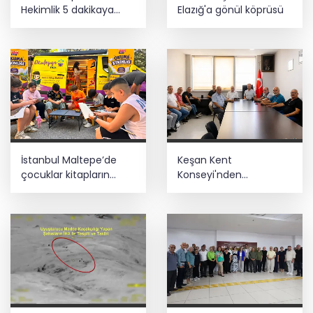
Hekimlik 5 dakikaya
Elazığ'a gönül köprüsü
sığmaz
İstanbul Maltepe’de
Keşan Kent
çocuklar kitapların
Konseyi'nden
renkli dünyasında
muhtarlara nezaket
ziyareti