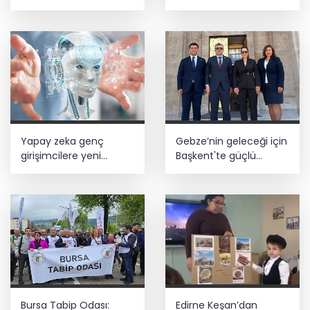
ve 18 obje ele geçirildi
Aslan koydu
Yapay zeka genç
Gebze’nin geleceği için
girişimcilere yeni
Başkent'te güçlü
kapılar açıyor
temaslar
Bursa Tabip Odası:
Edirne Keşan’dan