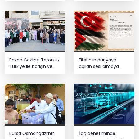
Cumhurbaşkanı Erdoğan, Suudi
Arabistan yolcusu
Bakan Göktaş: Terörsüz
Filistin'in dünyaya
Türkiye ile barışın ve
açılan sesi olmaya
istikrarın güçlendiği
devam edeceğiz
gelecek hedefliyoruz
Bursa Osmangazi’nin
İlaç denetiminde