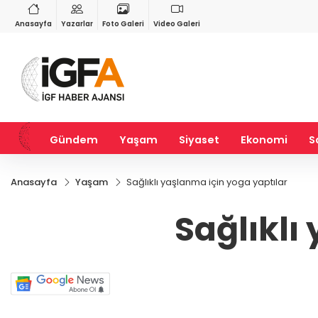
VND
GAU/TRY
3
%-0,22
0,0018
%0,32
6.660,55
%2,59
Anasayfa
Yazarlar
Foto Galeri
Video Galeri
Gündem
Yaşam
Siyaset
Ekonomi
S
Anasayfa
Yaşam
Sağlıklı yaşlanma için yoga yaptılar
Sağlıklı