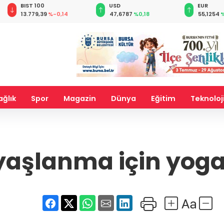
BIST 100
USD
EUR
13.779,39
%-0,14
47,6787
%0,18
55,1254
%
ağlık
Spor
Magazin
Dünya
Eğitim
Teknoloj
 yaşlanma için yoga