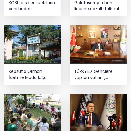
KOBİ’ler siber suçluların
Galatasaray tribün
gençlere bilimsel yol haritası... Halen
yeni hedefi
liderine gözaltı talimatı
kararsızsanız bu testi çözün!
İstanbul'da tarihi mezar taşlarına
saldırı sonrası restorasyon
Kepsut’a Orman
TÜRKYED: Gençlere
İşletme Müdürlüğü
yapılan yatırım,
kuruluyor
Türkiye’nin geleceğine
yatırımdır