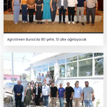
AgroGreen Bursa'da 80 şehir, 13 ülke ağırlayacak