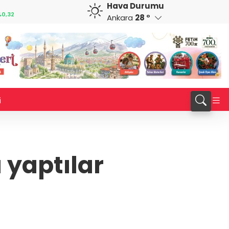
Hava Durumu
GBP
CHF
0,32
64,3468
%0,38
59,0083
%0,82
Ankara
28 °
i
 yaptılar