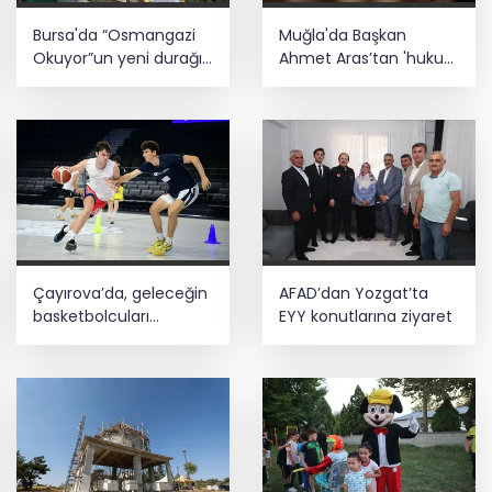
Bursa'da “Osmangazi
Muğla'da Başkan
Okuyor”un yeni durağı
Ahmet Aras’tan 'hukuk
Yeniceabat oldu
müşavirliği' açıklaması
Çayırova’da, geleceğin
AFAD’dan Yozgat’ta
basketbolcuları
EYY konutlarına ziyaret
seçmelerde ter döktü