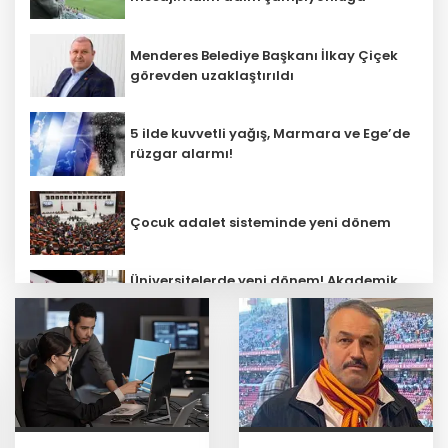
Menderes Belediye Başkanı İlkay Çiçek
görevden uzaklaştırıldı
5 ilde kuvvetli yağış, Marmara ve Ege’de
rüzgar alarmı!
Çocuk adalet sisteminde yeni dönem
Üniversitelerde yeni dönem! Akademik
sahtekârlığa hapis, öğrencilere dönüş
yolu
Emniyet teşkilatına 6 bin 250 yeni kadro!
Detaylar belli oldu
Tercih döneminde kararsız kalan