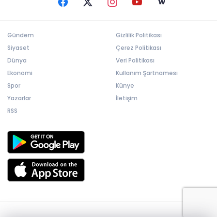
Gündem
Gizlilik Politikası
Siyaset
Çerez Politikası
Dünya
Veri Politikası
Ekonomi
Kullanım Şartnamesi
Spor
Künye
Yazarlar
İletişim
RSS