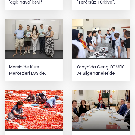
uzatılabilecek
'açık hava' keyif
"Terörsüz Türkiye"
mesajı: Yasal
düzenlemeler kalıcı
Yaz tatilinde çocuklar ekrandan
sonuç üretecek
uzaklaşıp hareketle buluşuyor
Mersin'de Kurs
Konya'da Genç KOMEK
Merkezleri LGS’de
ve Bilgehaneler'de
büyük başarıya imza
eğlenceli yaz
attı