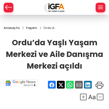
Anasayfa
Yaşam
Ordu’da
ÇE
Yaşlı
Yaşam
Ordu’da Yaşlı Yaşam
Merkezi
RAY
ve Aile
Merkezi ve Aile Danışma
Danışma
SPOR
Merkezi
açıldı
Merkezi açıldı
R