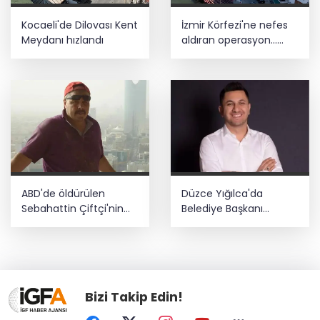
Kocaeli'de Dilovası Kent
İzmir Körfezi'ne nefes
Meydanı hızlandı
aldıran operasyon...
Manda ve Bostanlı
temizlendi
ABD'de öldürülen
Düzce Yığılca'da
Sebahattin Çiftçi'nin
Belediye Başkanı
eşinden adalet çağrısı:
Selami Savaş'a bir kapı
İki yıldır mağduruz
daha kapandı!
Bizi Takip Edin!