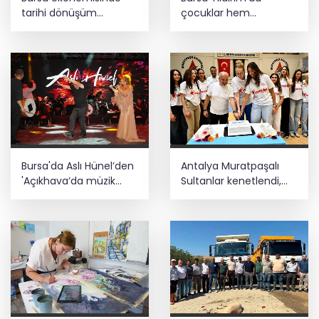
tarihi dönüşüm
çocuklar hem
hamlesi resmen
öğreniyor hem
başladı... TEKNOSAB
eğleniyor
KOBİ OSB’de başvurular
başladı
Bursa'da Aslı Hünel’den
Antalya Muratpaşalı
'Açıkhava’da müzik
Sultanlar kenetlendi,
ziyafeti
gözler yeni sezonda