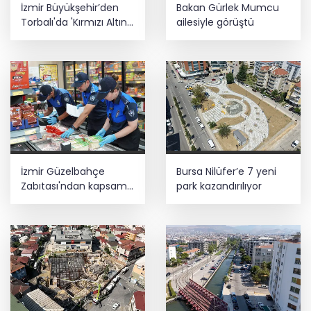
İzmir Büyükşehir’den
Bakan Gürlek Mumcu
Torbalı'da 'Kırmızı Altın'
ailesiyle görüştü
mesaisi
İzmir Güzelbahçe
Bursa Nilüfer’e 7 yeni
Zabıtası'ndan kapsamlı
park kazandırılıyor
gıda denetimi