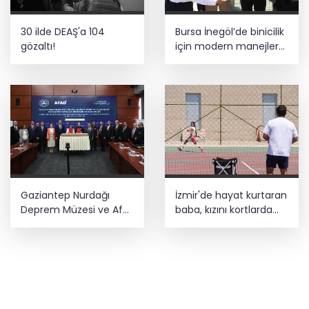
30 ilde DEAŞ'a 104
Bursa İnegöl’de binicilik
gözaltı!
için modern manejler
yapılıyor
Gaziantep Nurdağı
İzmir'de hayat kurtaran
Deprem Müzesi ve Afet
baba, kızını kortlarda
Farkındalık Merkezi için
şampiyonluğa hazırlıyor
iş birliği