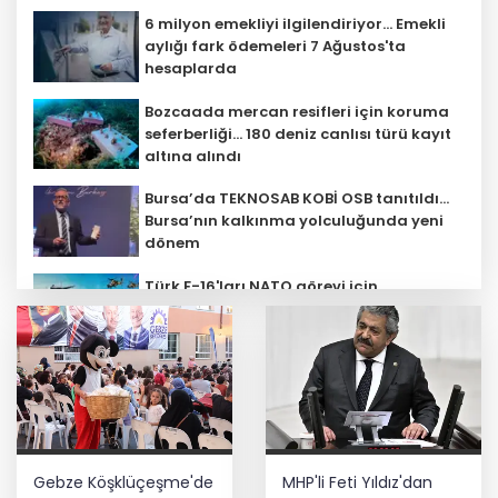
6 milyon emekliyi ilgilendiriyor... Emekli
aylığı fark ödemeleri 7 Ağustos'ta
hesaplarda
Bozcaada mercan resifleri için koruma
seferberliği... 180 deniz canlısı türü kayıt
altına alındı
Bursa’da TEKNOSAB KOBİ OSB tanıtıldı...
Bursa’nın kalkınma yolculuğunda yeni
dönem
Türk F-16'ları NATO görevi için
Estonya'da... MSB yerli savunma
sistemleriyle güçleniyor
Teröristler teslim olmaya devam
ediyor... Hudutlarda 490 kişi yakalandı
YÖK'ten uluslararası mezunlara ikamet
Gebze Köşklüçeşme'de
MHP'li Feti Yıldız'dan
kolaylığı... Süre 2 yıla kadar