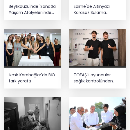
Beylikdüzü'nde 'Sanatla
Edirne'de Altınyazı
Yaşam Atölyeleri'nde
Karasaz Sulama
yeni dönem
Kooperatifi'ne güçlü
takviye
İzmir Karabağlar'da BİO
TOFAŞ'lı oyuncular
fark yarattı
sağlık kontrolünden
geçti