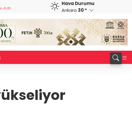
Hava Durumu
GBP
CHF
%-0,01
64,1960
%0,08
58,6899
%0,23
Ankara
30 °
i
yükseliyor