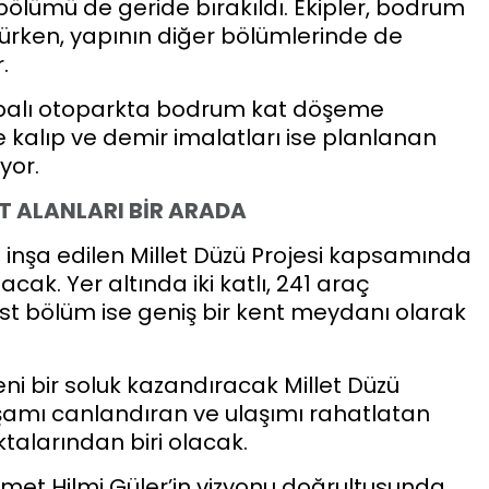
ölümü de geride bırakıldı. Ekipler, bodrum
ürken, yapının diğer bölümlerinde de
.
kapalı otoparkta bodrum kat döşeme
kalıp ve demir imalatları ise planlanan
yor.
T ALANLARI BİR ARADA
 inşa edilen Millet Düzü Projesi kapsamında
acak. Yer altında iki katlı, 241 araç
üst bölüm ise geniş bir kent meydanı olarak
 bir soluk kazandıracak Millet Düzü
 yaşamı canlandıran ve ulaşımı rahatlatan
talarından biri olacak.
met Hilmi Güler’in vizyonu doğrultusunda