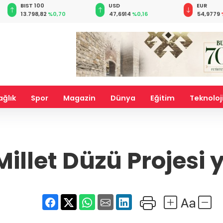
BIST 100
USD
EUR
13.798,82
%0,70
47,6914
%0,16
54,9779
ağlık
Spor
Magazin
Dünya
Eğitim
Teknoloj
illet Düzü Projesi 