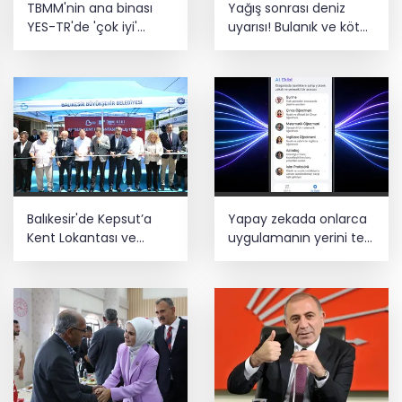
TBMM'nin ana binası
Yağış sonrası deniz
Estonya'da... MSB yerli savunma
YES-TR'de 'çok iyi'
uyarısı! Bulanık ve kötü
sistemleriyle güçleniyor
olarak sertifikalandırıldı
kokulu suda yüzmeyin
Teröristler teslim olmaya devam
ediyor... Hudutlarda 490 kişi yakalandı
Balıkesir'de Kepsut’a
Yapay zekada onlarca
Kent Lokantası ve
uygulamanın yerini tek
altyapı desteği
asistan alabilir