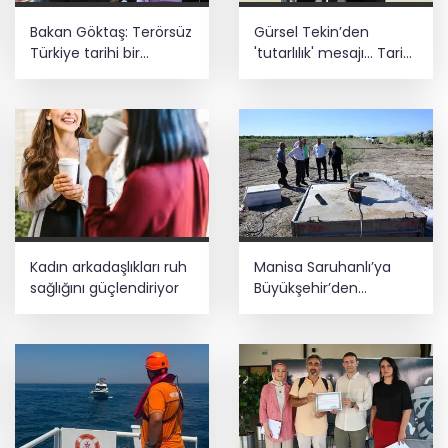
Bakan Göktaş: Terörsüz
Gürsel Tekin’den
Türkiye tarihi bir
'tutarlılık' mesajı... Tarihi
adımdır
meselelerde pusula
net olmalı
Kadın arkadaşlıkları ruh
Manisa Saruhanlı’ya
sağlığını güçlendiriyor
Büyükşehir’den
tarımsal destek