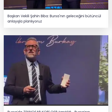
Başkan Vekili Şahin Biba: Bursa'nın geleceğini bütüncül
anlayışla planlıyoruz
Bursa’da TEKNOSAB KOBİ OSB tanıtıldı... Bursa’nın