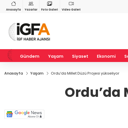
VND
GAU/TRY
3
%-0,22
0,0018
%0,23
6.519,93
%0,42
Anasayfa
Yazarlar
Foto Galeri
Video Galeri
Gündem
Yaşam
Siyaset
Ekonomi
S
Anasayfa
Yaşam
Ordu’da Millet Düzü Projesi yükseliyor
Ordu’da M