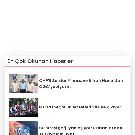
En Çok Okunan Haberler
CHP'li Serdar Yılmaz ve Sinan Hano'dan
OGC’ye ziyaret
Bursa İnegöl'ün lezzetleri vitrine çıkıyor
Su stresi çağı yaklaşıyor! Uzmanlardan
Türkiye için uyarı