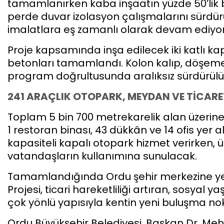
tamamlanırken kaba inşaatın yüzde 50’lik b
perde duvar izolasyon çalışmalarını sürdür
imalatlara eş zamanlı olarak devam ediyor
Proje kapsamında inşa edilecek iki katlı 
betonları tamamlandı. Kolon kalıp, döşeme 
program doğrultusunda aralıksız sürdürülü
241 ARAÇLIK OTOPARK, MEYDAN VE TİCARE
Toplam 5 bin 700 metrekarelik alan üzerine
1 restoran binası, 43 dükkân ve 14 ofis yer al
kapasiteli kapalı otopark hizmet verirken, 
vatandaşların kullanımına sunulacak.
Tamamlandığında Ordu şehir merkezine yeni
Projesi, ticari hareketliliği artıran, sosyal
çok yönlü yapısıyla kentin yeni buluşma nok
Ordu Büyükşehir Belediyesi, Başkan Dr. Meh