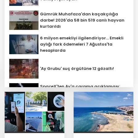
Gümrük Muhafaza'dan kaçakçılığa
darbe! 2026'da 58 bin 519 canlı hayvan
kurtarıldı
6 milyon emekliyi ilgilendiriyor... Emekli
aylığı fark ödemeleri 7 Ağustos'ta
hesaplarda
'Ay Grubu' suç örgütüne 12 gözaltı!
SpaceX'ten Ay'a çarpma açıklaması:
Sorumlu uzay operasyonları için
çalışıyoruz
Bozcaada mercan resifleri için koruma
seferberliği... 180 deniz canlısı türü kayıt
altına alındı
Türk F-16'ları NATO görevi için