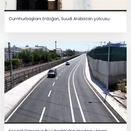
Cumhurbaşkanı Erdoğan, Suudi Arabistan yolcusu
Kocaeli Darıca’ya Büyükşehir'den modern ulaşım