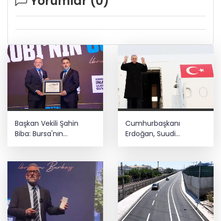
Yorumlar (
0
)
Başkan Vekili Şahin
Cumhurbaşkanı
Biba: Bursa'nın
Erdoğan, Suudi
geleceğini bütüncül
Arabistan yolcusu
anlayışla planlıyoruz