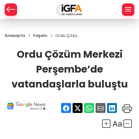
Anasayfa
Yaşam
Ordu Çözüm
ÇE
Merkezi
Perşembe’de
Ordu Çözüm Merkezi
vatandaşlarla
RAY
buluştu
Perşembe’de
SPOR
vatandaşlarla buluştu
R