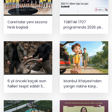
Carettalar yeni sezona
TÜBİTAK 1707
hırslı başladı
programında 2026 yılı
ilk dönem sonuçları
açıklandı
6 yıl önceki kaçak avın
İstanbul İtfaiyesi’nden
failleri tespit edildi! 5
yangın riskine karşı
yaban keçisi için ceza
videolu uyarı
uygulandı