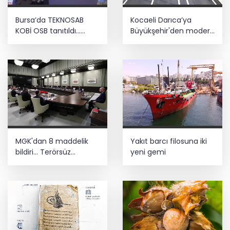
Bursa’da TEKNOSAB
Kocaeli Darıca’ya
KOBİ OSB tanıtıldı...
Büyükşehir'den modern
Bursa’nın kalkınma
ulaşım yatırımı
yolculuğunda yeni
dönem
MGK'dan 8 maddelik
Yakıt barcı filosuna iki
bildiri... Terörsüz
yeni gemi
Türkiye, bölgesel
güvenlik ve Gazze
mesajı