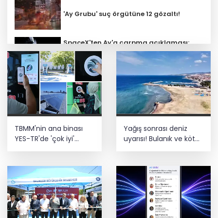
'Ay Grubu' suç örgütüne 12 gözaltı!
SpaceX'ten Ay'a çarpma açıklaması:
Sorumlu uzay operasyonları için
çalışıyoruz
Bozcaada mercan resifleri için koruma
seferberliği... 180 deniz canlısı türü kayıt
altına alındı
Türk F-16'ları NATO görevi için
TBMM'nin ana binası
Yağış sonrası deniz
Estonya'da... MSB yerli savunma
sistemleriyle güçleniyor
YES-TR'de 'çok iyi'
uyarısı! Bulanık ve kötü
olarak sertifikalandırıldı
kokulu suda yüzmeyin
Teröristler teslim olmaya devam
ediyor... Hudutlarda 490 kişi yakalandı