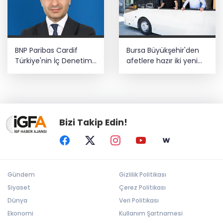
BNP Paribas Cardif
Bursa Büyükşehir'den
Türkiye'nin İç Denetim
afetlere hazır iki yeni
Direktörü Mustafa
mobil araç
Güneş oldu
Bizi Takip Edin!
Gündem
Gizlilik Politikası
Siyaset
Çerez Politikası
Dünya
Veri Politikası
Ekonomi
Kullanım Şartnamesi