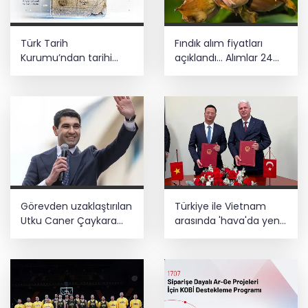
Türk Tarih
Fındık alım fiyatları
Kurumu’ndan tarihi
açıklandı... Alımlar 24
içerikler tek platformda
Ağustos'ta başlıyor
Görevden uzaklaştırılan
Türkiye ile Vietnam
Utku Caner Çaykara
arasında 'hava'da yeni
hakkında tahliye kararı
dönem... Sefer
kapasitesi artırıldı