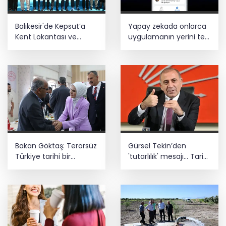
Balıkesir'de Kepsut’a
Yapay zekada onlarca
Kent Lokantası ve
uygulamanın yerini tek
altyapı desteği
asistan alabilir
Bakan Göktaş: Terörsüz
Gürsel Tekin’den
Türkiye tarihi bir
'tutarlılık' mesajı... Tarihi
adımdır
meselelerde pusula
net olmalı