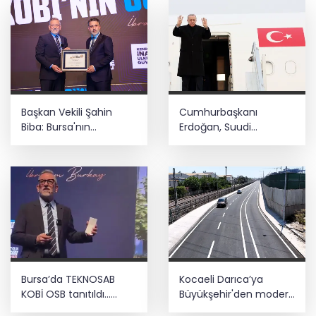
Başkan Vekili Şahin
Cumhurbaşkanı
Biba: Bursa'nın
Erdoğan, Suudi
geleceğini bütüncül
Arabistan yolcusu
anlayışla planlıyoruz
Bursa’da TEKNOSAB
Kocaeli Darıca’ya
KOBİ OSB tanıtıldı...
Büyükşehir'den modern
Bursa’nın kalkınma
ulaşım yatırımı