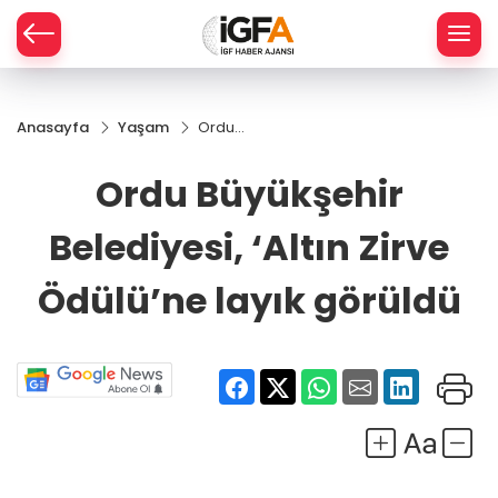
Anasayfa
Yaşam
Ordu
ÇE
Büyükşehir
Belediyesi,
Ordu Büyükşehir
‘Altın Zirve
RAY
Ödülü’ne
Belediyesi, ‘Altın Zirve
layık
SPOR
görüldü
Ödülü’ne layık görüldü
R