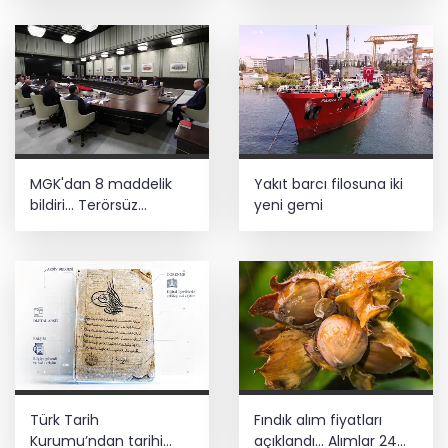
yolculuğunda yeni
dönem
MGK'dan 8 maddelik
Yakıt barcı filosuna iki
bildiri... Terörsüz
yeni gemi
Türkiye, bölgesel
güvenlik ve Gazze
mesajı
Türk Tarih
Fındık alım fiyatları
Kurumu’ndan tarihi
açıklandı... Alımlar 24