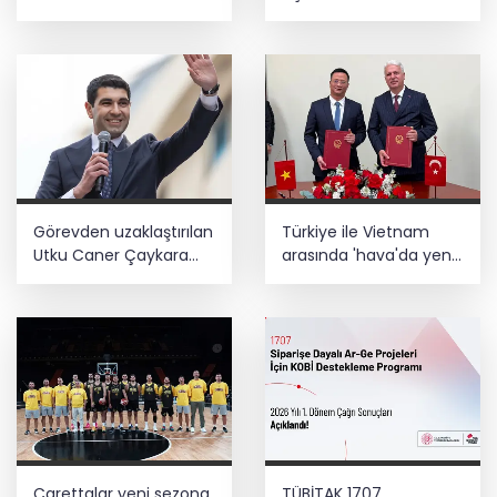
içerikler tek platformda
Ağustos'ta başlıyor
Görevden uzaklaştırılan
Türkiye ile Vietnam
Utku Caner Çaykara
arasında 'hava'da yeni
hakkında tahliye kararı
dönem... Sefer
kapasitesi artırıldı
Carettalar yeni sezona
TÜBİTAK 1707