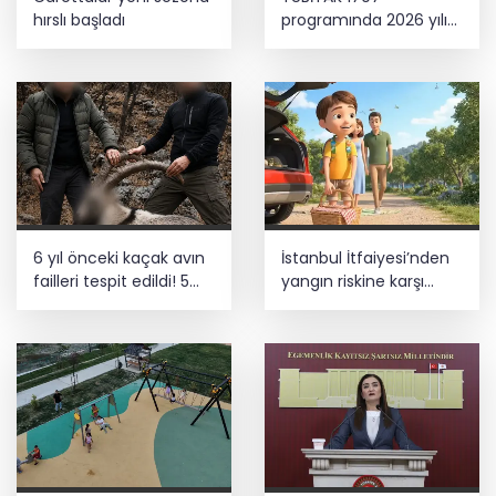
hırslı başladı
programında 2026 yılı
ilk dönem sonuçları
açıklandı
6 yıl önceki kaçak avın
İstanbul İtfaiyesi’nden
failleri tespit edildi! 5
yangın riskine karşı
yaban keçisi için ceza
videolu uyarı
uygulandı