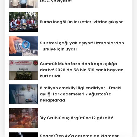
OGC’ye ziyaret
Bursa İnegöl'ün lezzetleri vitrine çıkıyor
Su stresi çağı yaklaşıyor! Uzmanlardan
Türkiye için uyarı
Gümrük Muhafaza'dan kaçakçılığa
darbe! 2026'da 58 bin 519 canlı hayvan
kurtarıldı
6 milyon emekliyi ilgilendiriyor... Emekli
aylığı fark ödemeleri 7 Ağustos'ta
hesaplarda
'Ay Grubu' suç örgütüne 12 gözaltı!
SpaceX'ten Ay'a çarpma açıklaması: