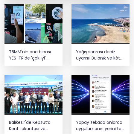
Sorumlu uzay operasyonları için
çalışıyoruz
Bozcaada mercan resifleri için koruma
seferberliği... 180 deniz canlısı türü kayıt
altına alındı
Türk F-16'ları NATO görevi için
TBMM'nin ana binası
Yağış sonrası deniz
Estonya'da... MSB yerli savunma
sistemleriyle güçleniyor
YES-TR'de 'çok iyi'
uyarısı! Bulanık ve kötü
olarak sertifikalandırıldı
kokulu suda yüzmeyin
Teröristler teslim olmaya devam
ediyor... Hudutlarda 490 kişi yakalandı
Balıkesir'de Kepsut’a
Yapay zekada onlarca
Kent Lokantası ve
uygulamanın yerini tek