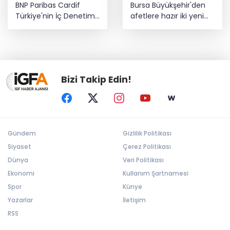
BNP Paribas Cardif
Bursa Büyükşehir'den
Türkiye'nin İç Denetim
afetlere hazır iki yeni
Direktörü Mustafa
mobil araç
Güneş oldu
Bizi Takip Edin!
Gündem
Gizlilik Politikası
Siyaset
Çerez Politikası
Dünya
Veri Politikası
Ekonomi
Kullanım Şartnamesi
Spor
Künye
Yazarlar
İletişim
RSS