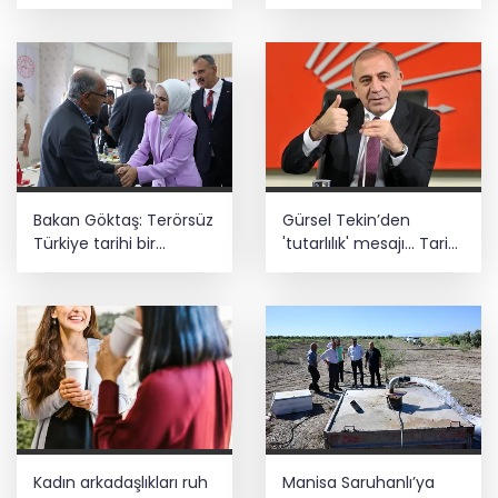
altyapı desteği
asistan alabilir
Bakan Göktaş: Terörsüz
Gürsel Tekin’den
Türkiye tarihi bir
'tutarlılık' mesajı... Tarihi
adımdır
meselelerde pusula
net olmalı
Kadın arkadaşlıkları ruh
Manisa Saruhanlı’ya