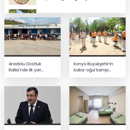
Bursa Nilüfer'de beton mikserinden
kamu alanına döküme 150 bin TL ceza
CHP, Menderes Belediye Başkanı İlkay
Çiçek'i kesin ihraç talebiyle disipline
sevk etti
Ankara'da uyuşturucu ve fuhuş 8
Anadolu Dostluk
Konya Büyükşehir’in
gözaltı
Rallisi'nde ilk yarı
baba-oğul kampı
tamamlandı
Ağustos'ta da sürecek
E-KİP’e Türkiye’nin Dijital Dönüşüm
Ödülü... Kamu kategorisinde zirvede