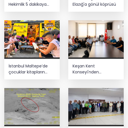
Hekimlik 5 dakikaya
Elazığ'a gönül köprüsü
sığmaz
İstanbul Maltepe’de
Keşan Kent
çocuklar kitapların
Konseyi'nden
renkli dünyasında
muhtarlara nezaket
ziyareti