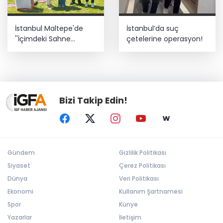
İstanbul Maltepe'de
İstanbul’da suç
''İçimdeki Sahne
çetelerine operasyon!
Atölyesi'' katılımcıları
belgelerini aldı
Bizi Takip Edin!
Gündem
Gizlilik Politikası
Siyaset
Çerez Politikası
Dünya
Veri Politikası
Ekonomi
Kullanım Şartnamesi
Spor
Künye
Yazarlar
İletişim