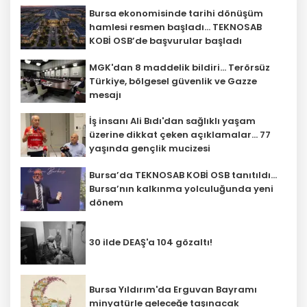
Bursa ekonomisinde tarihi dönüşüm
hamlesi resmen başladı... TEKNOSAB
KOBİ OSB’de başvurular başladı
MGK'dan 8 maddelik bildiri... Terörsüz
Türkiye, bölgesel güvenlik ve Gazze
mesajı
İş insanı Ali Bıdı'dan sağlıklı yaşam
üzerine dikkat çeken açıklamalar... 77
yaşında gençlik mucizesi
Bursa’da TEKNOSAB KOBİ OSB tanıtıldı...
Bursa’nın kalkınma yolculuğunda yeni
dönem
30 ilde DEAŞ'a 104 gözaltı!
Bursa Yıldırım'da Erguvan Bayramı
minyatürle geleceğe taşınacak