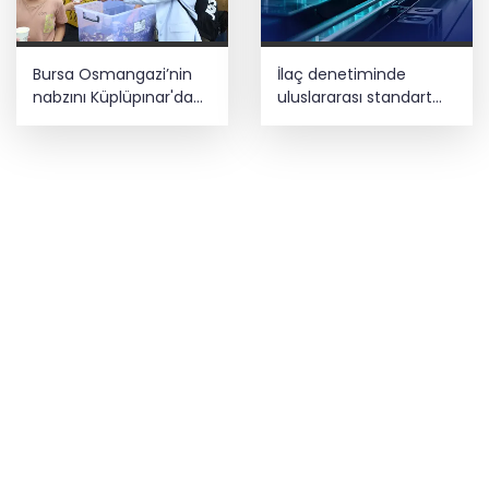
Bursa Osmangazi’nin
İlaç denetiminde
nabzını Küplüpınar'da
uluslararası standart
tuttu
dönemi