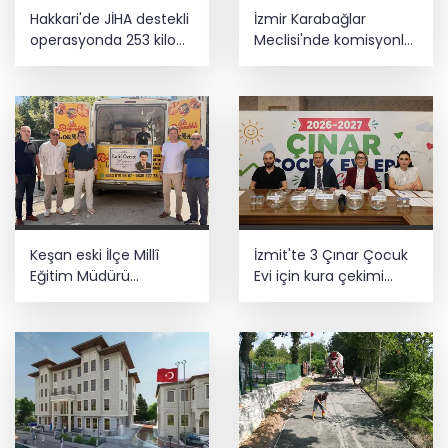
Hakkari'de JİHA destekli
İzmir Karabağlar
operasyonda 253 kilo
Meclisi'nde komisyonlar
esrar ele geçirildi
yeniden şekillendi
Keşan eski İlçe Millî
İzmit'te 3 Çınar Çocuk
Eğitim Müdürü
Evi için kura çekimi
vefatının yıl
gerçekleştirildi
dönümünde anıldı