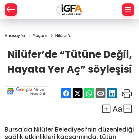
Anasayfa
Yaşam
Nilüfer’de
ÇE
“Tütüne
Değil,
Nilüfer’de “Tütüne Değil,
Hayata
RAY
Yer Aç”
Hayata Yer Aç” söyleşisi
söyleşisi
SPOR
R
Bursa'da Nilüfer Belediyesi’nin düzenlediği
sağlık etkinlikleri kapsamında; tütün