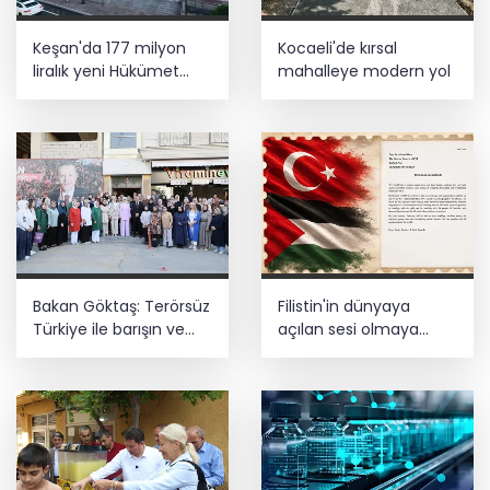
Keşan'da 177 milyon
Kocaeli'de kırsal
liralık yeni Hükümet
mahalleye modern yol
Konağı'nın temeli atıldı
Bakan Göktaş: Terörsüz
Filistin'in dünyaya
Türkiye ile barışın ve
açılan sesi olmaya
istikrarın güçlendiği
devam edeceğiz
gelecek hedefliyoruz