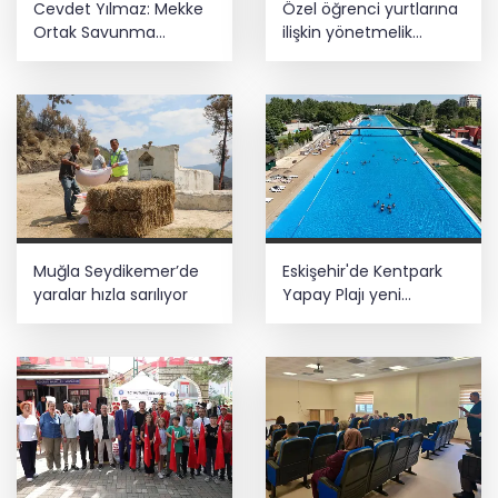
Cevdet Yılmaz: Mekke
Özel öğrenci yurtlarına
Ortak Savunma
ilişkin yönetmelik
Anlaşması bölgesel
değişikliği... Geçiş süresi
güvenliğe katkı
uzatıldı
sağlayacak
Muğla Seydikemer’de
Eskişehir'de Kentpark
yaralar hızla sarılıyor
Yapay Plajı yeni
sezonda hizmete açıldı