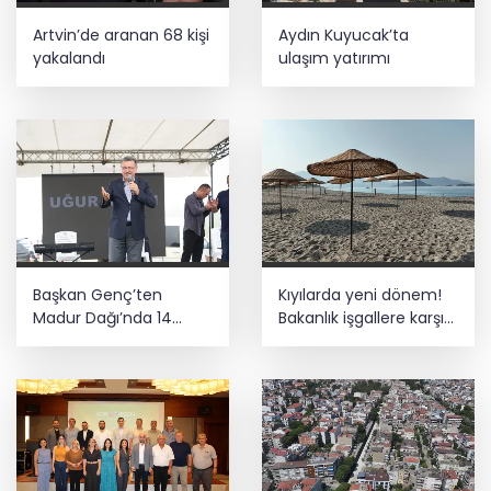
Artvin’de aranan 68 kişi
Aydın Kuyucak’ta
yakalandı
ulaşım yatırımı
Başkan Genç’ten
Kıyılarda yeni dönem!
Madur Dağı’nda 14
Bakanlık işgallere karşı
kilometrelik asfalt
devrede
müjdesi