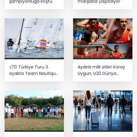
şampiyonluğa koştu
marşlarla yaşatılıyor
J70 Türkiye Turu 3.
Aydınlı milli atlet Koray
ayakta Team Nautique
Uygun, U20 Dünya
Yachting
Şampiyonası’nda yarı
şampiyonluğu elde etti
finalde