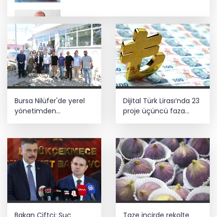
Menderes Belediye Başkanı İlkay Çiçek
görevden uzaklaştırıldı
Çocuk adalet sisteminde yeni dönem
Üniversitelerde yeni dönem! Akademik
Bursa Nilüfer'de yerel
Dijital Türk Lirası’nda 23
sahtekârlığa hapis, öğrencilere dönüş
yolu
yönetimden
proje üçüncü faza
mahallelerde yerinde
geçti
inceleme
5 ilde kuvvetli yağış, Marmara ve Ege’de
rüzgar alarmı!
Bakan Çiftçi: Suç
Taze incirde rekolte