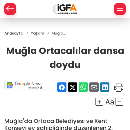
Anasayfa
Yaşam
Muğla
ÇE
Ortacalılar
dansa
Muğla Ortacalılar dansa
doydu
RAY
doydu
SPOR
R
Muğla'da Ortaca Belediyesi ve Kent
Konseyi ev sahipliğinde düzenlenen 2.