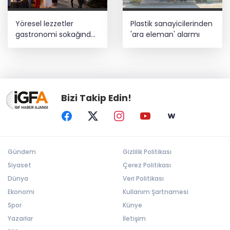
Yöresel lezzetler
Plastik sanayicilerinden
gastronomi sokağında
'ara eleman' alarmı
ziyaretçilerle buluşuyor
Bizi Takip Edin!
Gündem
Gizlilik Politikası
Siyaset
Çerez Politikası
Dünya
Veri Politikası
Ekonomi
Kullanım Şartnamesi
Spor
Künye
Yazarlar
İletişim