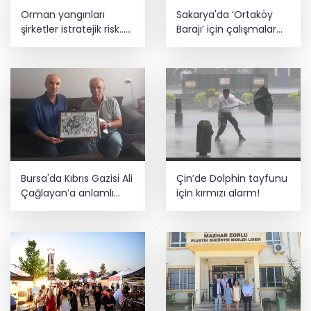
Orman yangınları
Sakarya'da ‘Ortaköy
şirketler istratejik risk...
Barajı’ için çalışmalar
Sigorta açığı büyüyor
başladı
Bursa'da Kıbrıs Gazisi Ali
Çin’de Dolphin tayfunu
Çağlayan’a anlamlı
için kırmızı alarm!
ziyaret