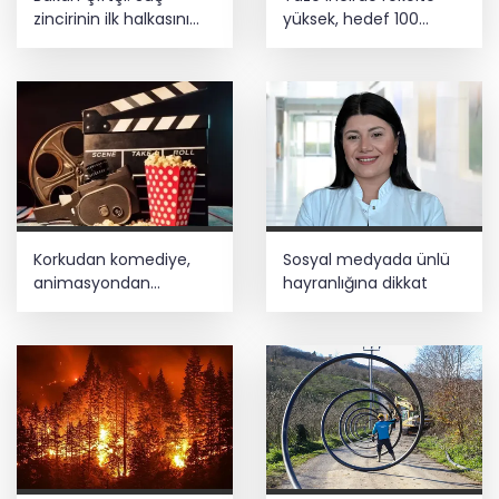
zincirinin ilk halkasını
yüksek, hedef 100
kıracağız
milyon dolar
Korkudan komediye,
Sosyal medyada ünlü
animasyondan
hayranlığına dikkat
dramaya 6 yeni film
vizyonda