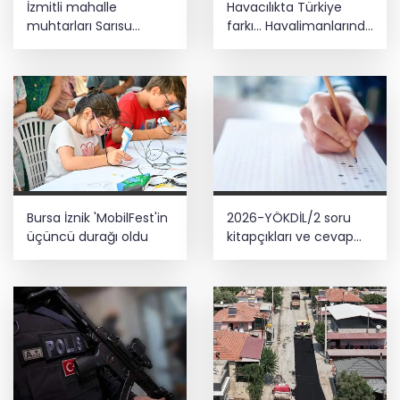
İzmitli mahalle
Havacılıkta Türkiye
muhtarları Sarısu
farkı... Havalimanlarında
Gençlik Kampı’nda
7 ayda 138,7 milyon
ağırlandı
yolcu
Bursa İznik 'MobilFest'in
2026-YÖKDİL/2 soru
üçüncü durağı oldu
kitapçıkları ve cevap
anahtarları yayımlandı