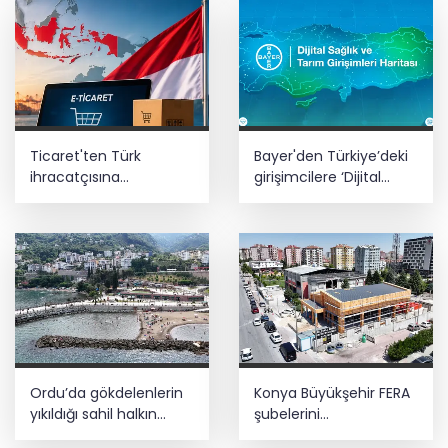
Ticaret'ten Türk
Bayer'den Türkiye’deki
ihracatçısına
girişimcilere ‘Dijital
Endonezya pazarı
Sağlık ve Tarım
rehberi
Girişimleri Haritası’
çağrısı
Ordu’da gökdelenlerin
Konya Büyükşehir FERA
yıkıldığı sahil halkın
şubelerini
hizmetine açıldı
yaygınlaştırıyor