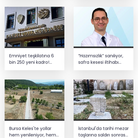
Emniyet teşkilatına 6
“Hazımsızlık” sanılıyor,
bin 250 yeni kadro!
safra kesesi iltihabı
Detaylar belli oldu
çıkıyor
Bursa Keles'te yollar
İstanbul'da tarihi mezar
hem yenileniyor, hem
taşlarına saldırı sonrası