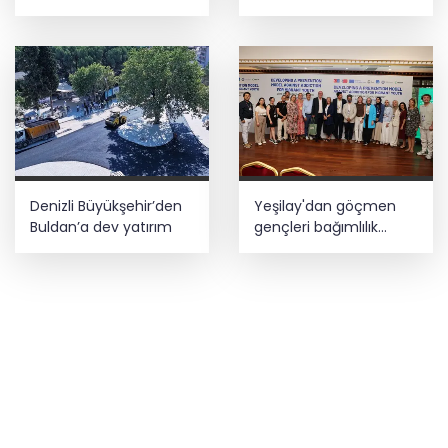
genişliyor
restorasyon
Denizli Büyükşehir’den
Yeşilay'dan göçmen
Buldan’a dev yatırım
gençleri bağımlılık
risklerinden koruyacak
uluslararası model