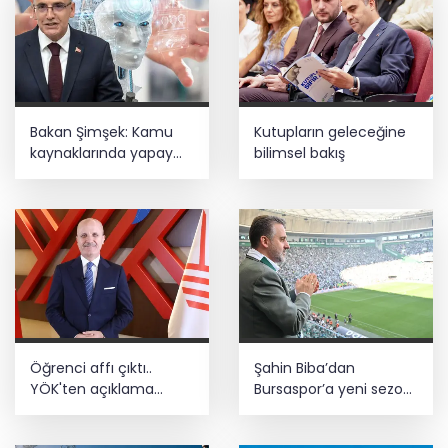
Bakan Şimşek: Kamu
Kutupların geleceğine
kaynaklarında yapay
bilimsel bakış
zekâ dönemi
Öğrenci affı çıktı..
Şahin Biba’dan
YÖK'ten açıklama
Bursaspor’a yeni sezon
geldi! 4 aylık süre
mesajı: Adım adım
tanındı
şampiyonluğa