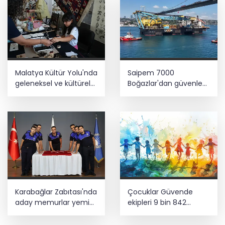
Malatya Kültür Yolu'nda
Saipem 7000
geleneksel ve kültürel
Boğazlar'dan güvenle
birikim
geçti
Karabağlar Zabıtası'nda
Çocuklar Güvende
aday memurlar yemin
ekipleri 9 bin 842
etti
çocuğu spora ve
sosyal faaliyetlere