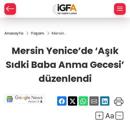
Anasayfa
Yaşam
Mersin
ÇE
Yenice’de
‘Aşık Sıdki
Mersin Yenice’de ‘Aşık
Baba
RAY
Anma
Sıdki Baba Anma Gecesi’
Gecesi’
SPOR
düzenlendi
düzenlendi
R