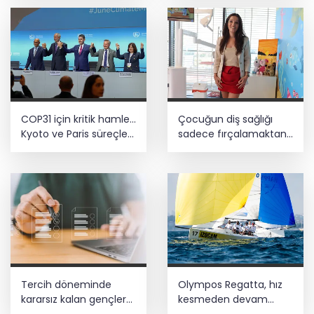
yönlendirdi
COP31 için kritik hamle...
Çocuğun diş sağlığı
Kyoto ve Paris süreçleri
sadece fırçalamaktan
Türkiye’de yönetilecek
ibaret değil
Tercih döneminde
Olympos Regatta, hız
kararsız kalan gençlere
kesmeden devam