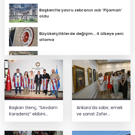
Başkentte yavru zebranın adı ‘Pijamalı’
oldu
Büyükelçiliklerde değişim... 4 ülkeye yeni
atama
Bursa Büyükşehir Harmancık’ta da
yolları yeniliyor
Çocuk adalet sisteminde yeni dönem
Başkan Genç, “Sevdam
Ankara'da sabır, emek
Esnaf odalarından ortak açıklama
Karadeniz” ekibini
ve sanat Zafer
ağırladı! Film Festivali
Çarşısı’nda hayat buldu
Aralık’ta
Gülben Ergen’den Yavru Vatan'da
'yapay zekâ' çıkışı