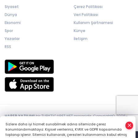
Siyaset
Çerez Politikası
Dünya
Veri Politikası
Ekonomi
Kullanım Şartnamesi
Spor
Künye
Yazarlar
İletişim
RSS
HABER YAZILIMI
bir TURKTICARET.NET projesidir. Copyright© 2006-
2026 Tüm hakları saklıdır.
Sizlere daha iyi hizmet sunabilmek adına sitemizde çerez
konumlandırmaktayız. Kişisel verileriniz, KVKK ve GDPR kapsamında
toplanıp işlenir. Sitemizi kullanarak, çerezleri kullanmamızı kabul etmiş