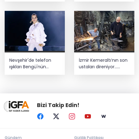
bilimsel yol haritası...
ediyor
Halen kararsızsanız bu
testi çözün!
Nevşehir'de telefon
İzmir Kemeraltı’nın son
ışıkları Bengü'nün
ustaları direniyor...
şarkılarına eşlik etti
Çekiç sesleriyle
yaşayan miras
Bizi Takip Edin!
Gündem
Gizlilik Politikası