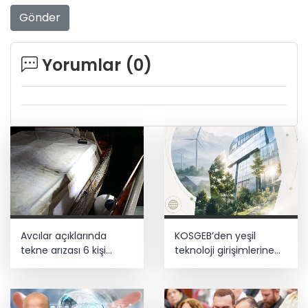
Gönder
Yorumlar (
0
)
Avcılar açıklarında
KOSGEB’den yeşil
tekne arızası 6 kişi
teknoloji girişimlerine
kurtarıldı
6,5 milyon TL’ye kadar
destek