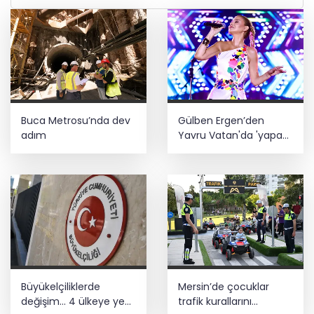
Buca Metrosu’nda dev
Gülben Ergen’den
adım
Yavru Vatan'da 'yapay
zekâ' çıkışı
Büyükelçiliklerde
Mersin’de çocuklar
değişim... 4 ülkeye yeni
trafik kurallarını