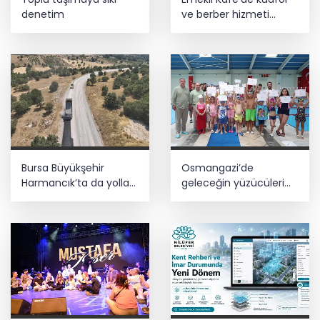
denetim
ve berber hizmeti
başladı
Bursa Büyükşehir
Osmangazi’de
Harmancık’ta da yolları
geleceğin yüzücüleri
yeniliyor
sertifikalarını aldı