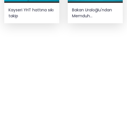
Kayseri YHT hattına sıkı
Bakan Uraloğlu'ndan
takip
Memduh
Çolakbayrakdar'a övgü