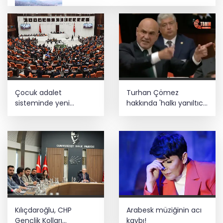
Trabzon iklim ve enerji ağında
İbrahim Burkay seçimlerde açık ara
önde! Dev lansmanda neler oldu?
CHP İstanbul’da yeni katılımlar... Gürsel
Çocuk adalet
Turhan Çömez
Tekin: Birlikte başaracağız
sisteminde yeni
hakkında 'halkı yanıltıcı
dönem
bilgiyi yayma'
soruşturması
Lavantanın hikayesi başlıyor
Kılıçdaroğlu, CHP
Arabesk müziğinin acı
Gençlik Kolları
kaybı!