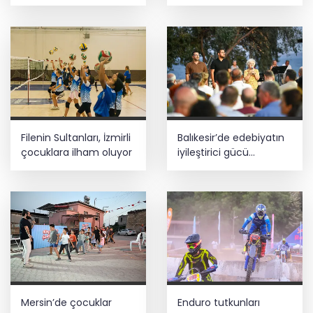
atama
öğreniyor
Filenin Sultanları, İzmirli
Balıkesir’de edebiyatın
çocuklara ilham oluyor
iyileştirici gücü
konuşuldu
Mersin’de çocuklar
Enduro tutkunları