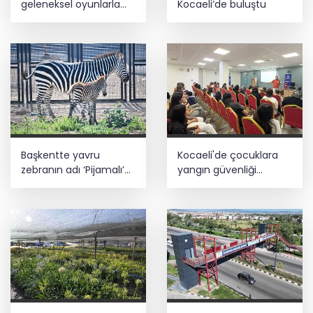
geleneksel oyunlarla
Kocaeli’de buluştu
buluştu
Başkentte yavru
Kocaeli'de çocuklara
zebranın adı ‘Pijamalı’
yangın güvenliği
oldu
eğitimi