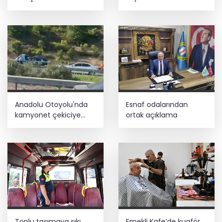
yönetimiyle buluştu
Anadolu Otoyolu'nda
Esnaf odalarından
kamyonet çekiciye
ortak açıklama
çarptı!
Toplu taşımaya sıkı
Emekli Kafe’de kuaför