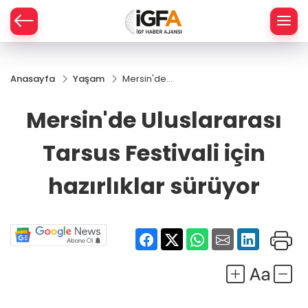
Anasayfa
Yaşam
Mersin'de
ÇE
Uluslararası
Tarsus
Mersin'de Uluslararası
Festivali için
RAY
hazırlıklar
Tarsus Festivali için
sürüyor
SPOR
hazırlıklar sürüyor
R