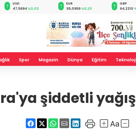
EUR
GBP
3
55,0959
%0,20
64,2210
%0,22
ağlık
Spor
Magazin
Dünya
Eğitim
Teknoloj
'ya şiddetli yağış