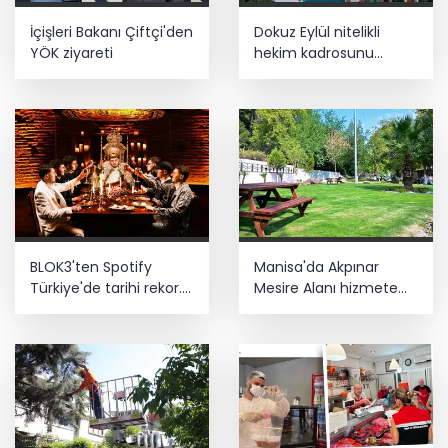
İçişleri Bakanı Çiftçi'den
Dokuz Eylül nitelikli
YÖK ziyareti
hekim kadrosunu
güçlendirdi
BLOK3'ten Spotify
Manisa'da Akpınar
Türkiye'de tarihi rekor...
Mesire Alanı hizmete
Albümdeki 10 şarkının
açılıyor
tamamı Top 50'ye girdi