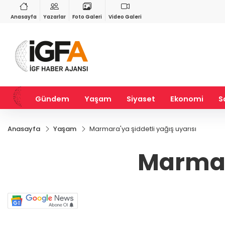
GAU/TRY
BIST 100
USD
6.563,99
%1,05
13.703,13
%0,11
47,5694
%0,0
Anasayfa
Yazarlar
Foto Galeri
Video Galeri
Gündem
Yaşam
Siyaset
Ekonomi
S
Anasayfa
Yaşam
Marmara'ya şiddetli yağış uyarısı
Marmara