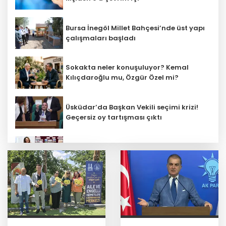
Bursa İnegöl Millet Bahçesi’nde üst yapı
çalışmaları başladı
Sokakta neler konuşuluyor? Kemal
Kılıçdaroğlu mu, Özgür Özel mi?
Üsküdar’da Başkan Vekili seçimi krizi!
Geçersiz oy tartışması çıktı
Öğretmenlerin il içi atama sonuçları
açıklandı
ATSO’dan Cumhuriyet Başsavcısı
Yusufoğlu’na hayırlı olsun ziyareti
Başkan Aydın, Osmangazi Doğancı’da