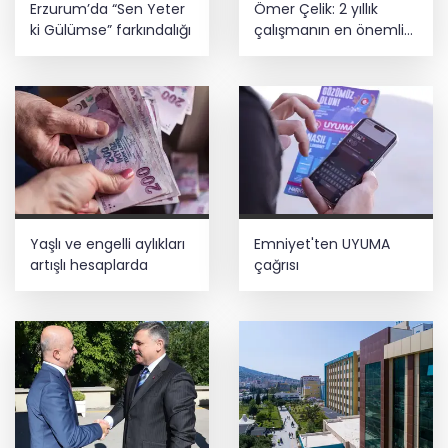
Erzurum’da “Sen Yeter
Ömer Çelik: 2 yıllık
talepleri dinledi
ki Gülümse” farkındalığı
çalışmanın en önemli
aşamasındayız
İnşaatta dijital dönem başlıyor... Ruhsat
projelerinde BIM ve e-PYS zorunluluğu
geliyor
Yaşlı ve engelli aylıkları
Emniyet'ten UYUMA
artışlı hesaplarda
çağrısı