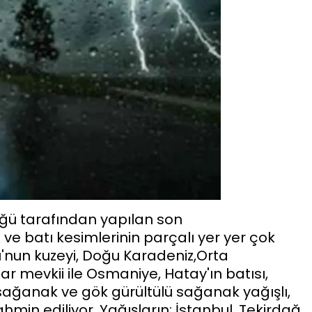
ğü tarafından yapılan son
 ve batı kesimlerinin parçalı yer yer çok
'nun kuzeyi, Doğu Karadeniz,Orta
lar mevkii ile Osmaniye, Hatay'ın batısı,
 sağanak ve gök gürültülü sağanak yağışlı,
hmin ediliyor. Yağışların; İstanbul, Tekirdağ