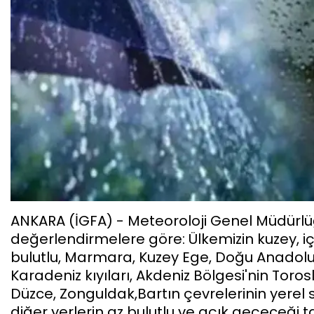
ANKARA (İGFA) - Meteoroloji Genel Müdürlü
değerlendirmelere göre: Ülkemizin kuzey, iç
bulutlu, Marmara, Kuzey Ege, Doğu Anadolu
Karadeniz kıyıları, Akdeniz Bölgesi'nin Toros
Düzce, Zonguldak,Bartın çevrelerinin yerel
diğer yerlerin az bulutlu ve açık geçeceği ta