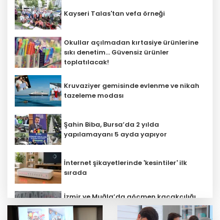
Kayseri Talas'tan vefa örneği
Okullar açılmadan kırtasiye ürünlerine
sıkı denetim... Güvensiz ürünler
toplatılacak!
Kruvaziyer gemisinde evlenme ve nikah
tazeleme modası
Şahin Biba, Bursa’da 2 yılda
yapılamayanı 5 ayda yapıyor
İnternet şikayetlerinde 'kesintiler' ilk
sırada
İzmir ve Muğla’da göçmen kaçakçılığı
operasyonu! 132 düzensiz göçmen
yakalandı