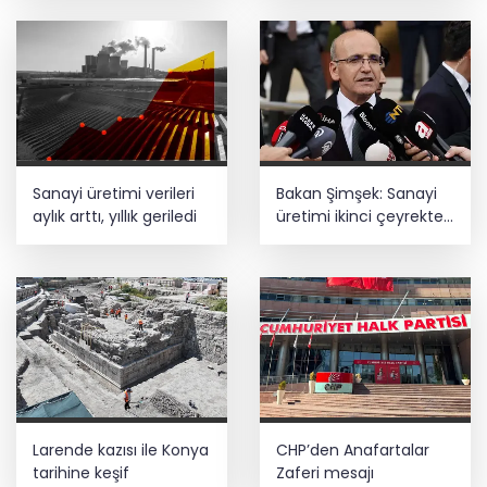
oldu
Sanayi üretimi verileri
Bakan Şimşek: Sanayi
aylık arttı, yıllık geriledi
üretimi ikinci çeyrekte
yüzde 1,9 büyüdü
Larende kazısı ile Konya
CHP’den Anafartalar
tarihine keşif
Zaferi mesajı