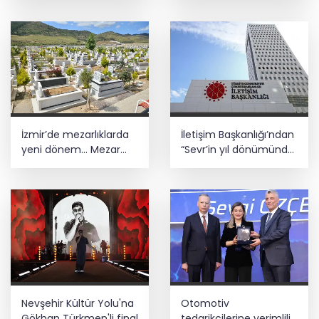
değerlerle yetişen
nesillerdir
İzmir’de mezarlıklarda
İletişim Başkanlığı’ndan
yeni dönem... Mezar
“Sevr’in yıl dönümünde
yapımına standart
Meclis’e getirildi”
geliyor
iddiasına yalanlama
Nevşehir Kültür Yolu'na
Otomotiv
Gökhan Türkmen'li final
tedarikçilerine verimlilik