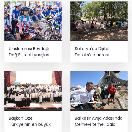
Uluslararası Beydağı
Sakarya'da Dijital
Dağ Bisikleti yarışları
Detoks’un adresi
sona erdi
Macera Park oldu
Başkan Özel:
Balıkesir Avşa Adası’nda
Türkiye'nin en büyük
Cemevi temeli atıldı
gücü milli ve manevi