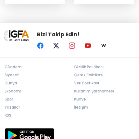
Bizi Takip Edin!
Gündem
Gizlilik Politikası
Siyaset
Çerez Politikası
Dünya
Veri Politikası
Ekonomi
Kullanım Şartnamesi
Spor
Künye
Yazarlar
İletişim
RSS