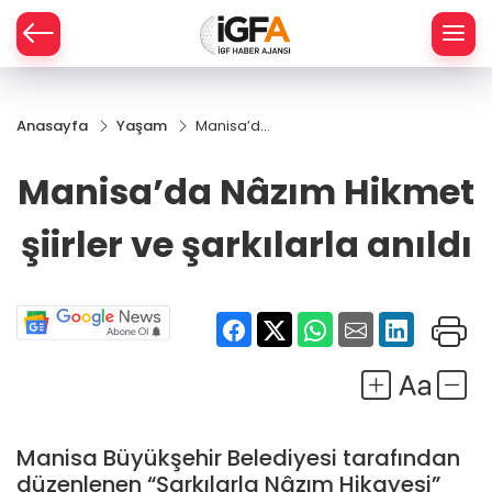
Anasayfa
Yaşam
Manisa’da
ÇE
Nâzım
Hikmet
Manisa’da Nâzım Hikmet
şiirler ve
RAY
şarkılarla
şiirler ve şarkılarla anıldı
anıldı
SPOR
R
Manisa Büyükşehir Belediyesi tarafından
düzenlenen “Şarkılarla Nâzım Hikayesi”