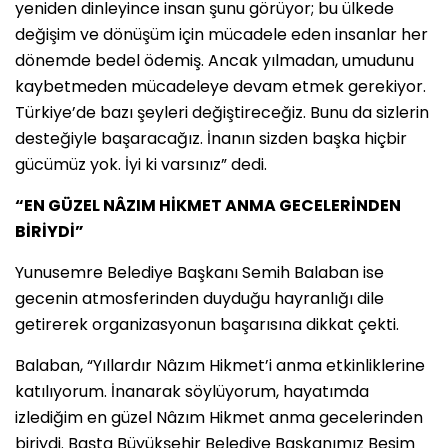
yeniden dinleyince insan şunu görüyor; bu ülkede
değişim ve dönüşüm için mücadele eden insanlar her
dönemde bedel ödemiş. Ancak yılmadan, umudunu
kaybetmeden mücadeleye devam etmek gerekiyor.
Türkiye’de bazı şeyleri değiştireceğiz. Bunu da sizlerin
desteğiyle başaracağız. İnanın sizden başka hiçbir
gücümüz yok. İyi ki varsınız” dedi.
“EN GÜZEL NÂZIM HİKMET ANMA GECELERİNDEN
BİRİYDİ”
Yunusemre Belediye Başkanı Semih Balaban ise
gecenin atmosferinden duyduğu hayranlığı dile
getirerek organizasyonun başarısına dikkat çekti.
Balaban, “Yıllardır Nâzım Hikmet’i anma etkinliklerine
katılıyorum. İnanarak söylüyorum, hayatımda
izlediğim en güzel Nâzım Hikmet anma gecelerinden
biriydi. Başta Büyükşehir Belediye Başkanımız Besim