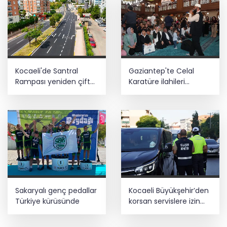
Kocaeli'de Santral
Gaziantep'te Celal
Rampası yeniden çift
Karatüre ilahileri
yönlü trafiğe açıldı
çocuklarla söyledi
Sakaryalı genç pedallar
Kocaeli Büyükşehir’den
Türkiye kürüsünde
korsan servislere izin
yok