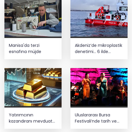
vereceğiz
Manisa'da terzi
Akdeniz’de mikroplastik
esnafına müjde
denetimi... 6 ilde
işletmelere sıkı takip
Yatırımcının
Uluslararası Bursa
kazandıranı mevduat
Festivali’nde tarih ve
faizi, kaybettireni altın
müzik buluştu