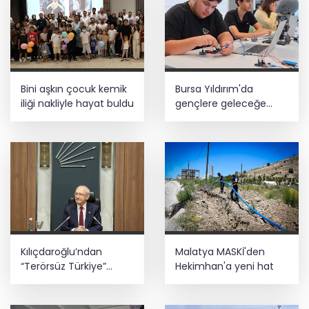
Meclis’te kritik gün! 'Terörsüz Türkiye'
teklifinde gözler Genel Kurul’da
Galatasaray tribün liderine gözaltı
Bini aşkın çocuk kemik
Bursa Yıldırım'da
talimatı
iliği nakliyle hayat buldu
gençlere geleceğe
hazırlanıyor
Taze incirde rekolte yüksek, hedef 100
milyon dolar
Kılıçdaroğlu’ndan
Malatya MASKİ'den
“Terörsüz Türkiye”
Hekimhan'a yeni hat
mesajı... Sürece
tereddütsüz katkı