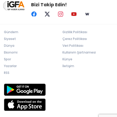
Bizi Takip Edin!
Gündem
Gizlilik Politikası
Siyaset
Çerez Politikası
Dünya
Veri Politikası
Ekonomi
Kullanım Şartnamesi
Spor
Künye
Yazarlar
İletişim
RSS