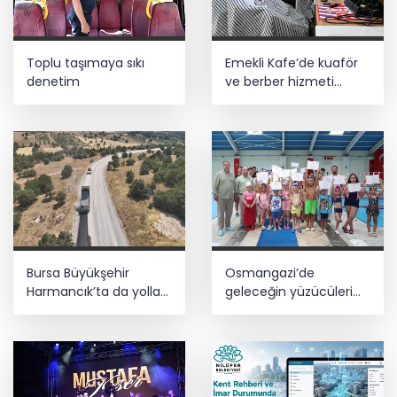
Toplu taşımaya sıkı
Emekli Kafe’de kuaför
denetim
ve berber hizmeti
başladı
Bursa Büyükşehir
Osmangazi’de
Harmancık’ta da yolları
geleceğin yüzücüleri
yeniliyor
sertifikalarını aldı