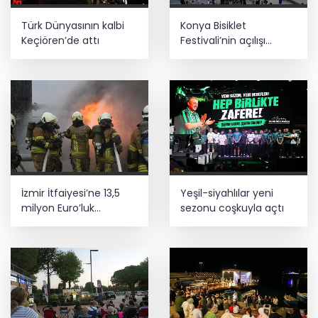
Türk Dünyasının kalbi
Konya Bisiklet
Lukaku Fener’e mi, Beşiktaş’a mı geliyor?
Keçiören’de attı
Festivali’nin açılışı
coşkuyla gerçekleşti
Kayseri Talas İnovasyon Merkezi finale
kaldı
İzmir İtfaiyesi’ne 13,5
Yeşil-siyahlılar yeni
milyon Euro’luk
sezonu coşkuyla açtı
teknoloji yatırımı