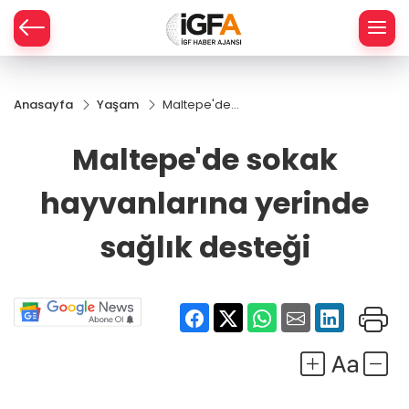
Anasayfa
Yaşam
Maltepe'de
ÇE
sokak
hayvanlarına
Maltepe'de sokak
yerinde
RAY
sağlık
hayvanlarına yerinde
desteği
SPOR
sağlık desteği
R