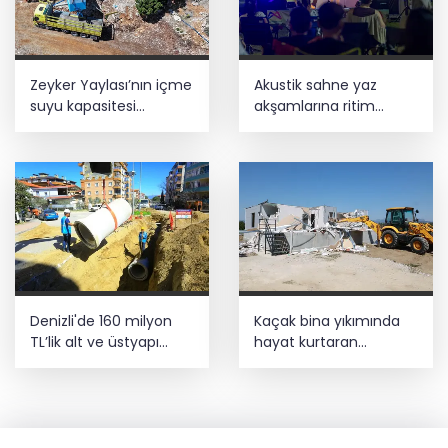
Zeyker Yaylası’nın içme
Akustik sahne yaz
suyu kapasitesi
akşamlarına ritim
güçlendirildi
katıyor
Denizli'de 160 milyon
Kaçak bina yıkımında
TL’lik alt ve üstyapı
hayat kurtaran
yatırımı
müdahale