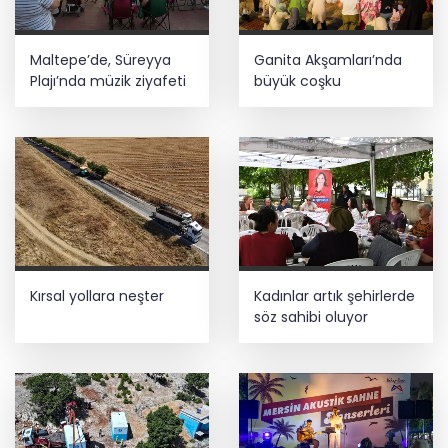
Maltepe’de, Süreyya
Ganita Akşamları’nda
Plajı’nda müzik ziyafeti
büyük coşku
Kırsal yollara neşter
Kadınlar artık şehirlerde
söz sahibi oluyor