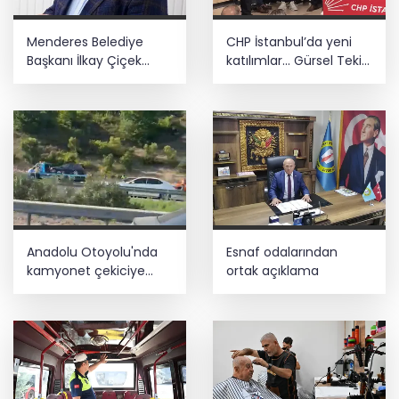
Menderes Belediye
CHP İstanbul’da yeni
Başkanı İlkay Çiçek
katılımlar... Gürsel Tekin:
görevden uzaklaştırıldı
Birlikte başaracağız
Anadolu Otoyolu'nda
Esnaf odalarından
kamyonet çekiciye
ortak açıklama
çarptı!