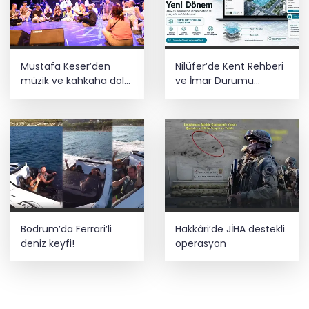
Mustafa Keser’den
Nilüfer’de Kent Rehberi
müzik ve kahkaha dolu
ve İmar Durumu
gece
Sorgulama yenilendi
Bodrum’da Ferrari’li
Hakkâri’de JİHA destekli
deniz keyfi!
operasyon