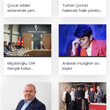
Çocuk adalet
Turhan Çömez
sisteminde yeni
hakkında 'halkı yanıltıcı
dönem
bilgiyi yayma'
soruşturması
Kılıçdaroğlu, CHP
Arabesk müziğinin acı
Gençlik Kolları
kaybı!
yönetimiyle buluştu