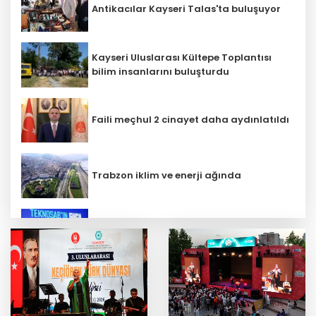
Antikacılar Kayseri Talas'ta buluşuyor
Kayseri Uluslarası Kültepe Toplantısı
bilim insanlarını buluşturdu
Faili meçhul 2 cinayet daha aydınlatıldı
Trabzon iklim ve enerji ağında
İbrahim Burkay seçimlerde açık ara
önde! Dev lansmanda neler oldu?
Bilim insanlarından uzayda zincirleme
felaket uyarısı