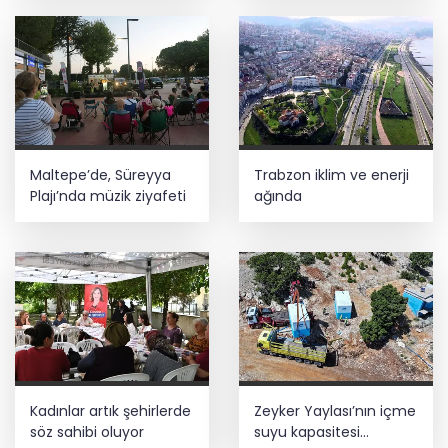
Maltepe’de, Süreyya
Trabzon iklim ve enerji
Plajı’nda müzik ziyafeti
ağında
Kadınlar artık şehirlerde
Zeyker Yaylası’nın içme
söz sahibi oluyor
suyu kapasitesi