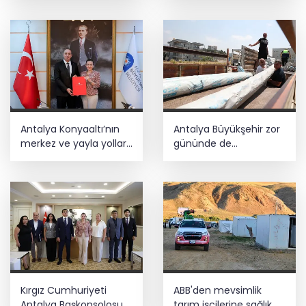
Antalya Konyaaltı’nın
Antalya Büyükşehir zor
merkez ve yayla yolları
gününde de
yenilenecek
vatandaşın yanında
Kırgız Cumhuriyeti
ABB'den mevsimlik
Antalya Başkonsolosu
tarım işçilerine sağlık