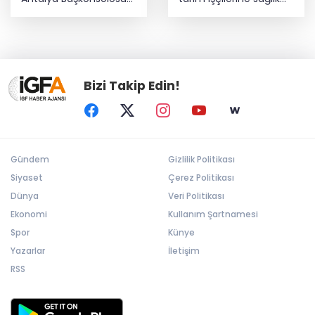
Başkan Vekili Özdemir’i
buluşması
ziyaret etti
Bizi Takip Edin!
Gündem
Gizlilik Politikası
Siyaset
Çerez Politikası
Dünya
Veri Politikası
Ekonomi
Kullanım Şartnamesi
Spor
Künye
Yazarlar
İletişim
RSS