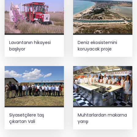
Kayseri Talas İnovasyon Merkezi finale
kaldı
Bilim insanlarından uzayda zincirleme
Lavantanın hikayesi
Deniz ekosistemini
felaket uyarısı
başlıyor
koruyacak proje
Lukaku Fener’e mi, Beşiktaş’a mı geliyor?
İş Bankası Grubu üst yönetiminde görev
değişimi
Siyasetçilere taş
Muhtarlardan makarna
çıkartan Vali
yarışı