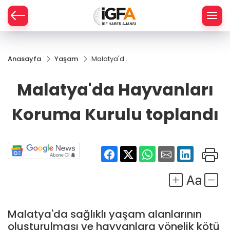
Anasayfa
Yaşam
Malatya'da
ÇE
Hayvanları
Koruma
Malatya'da Hayvanları
Kurulu
RAY
toplandı
Koruma Kurulu toplandı
SPOR
R
Malatya'da sağlıklı yaşam alanlarının
oluşturulması ve hayvanlara yönelik kötü