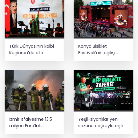
Türk Dünyasının kalbi
Konya Bisiklet
Keçiören’de attı
Festivali’nin açılışı
coşkuyla gerçekleşti
İzmir İtfaiyesi’ne 13,5
Yeşil-siyahlılar yeni
milyon Euro’luk
sezonu coşkuyla açtı
teknoloji yatırımı