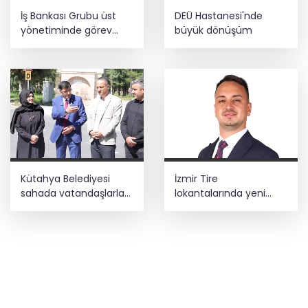
İş Bankası Grubu üst
DEÜ Hastanesi'nde
yönetiminde görev
büyük dönüşüm
değişimi
Kütahya Belediyesi
İzmir Tire
sahada vatandaşlarla
lokantalarında yeni
buluştu
dönem başlıyor