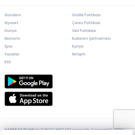
Gündem
Gizlilik Politikası
Siyaset
Çerez Politikası
Dünya
Veri Politikası
Ekonomi
Kullanım Şartnamesi
Spor
Künye
Yazarlar
İletişim
RSS
HABER YAZILIMI
bir TURKTICARET.NET projesidir. Copyright© 2006-
2026 Tüm hakları saklıdır.