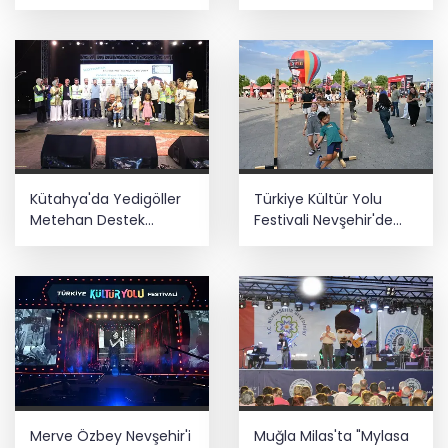
aşılıyor
spor kulüplerine tam
destek
Sağlık çalışanlarından ücret ve
emeklilik reformu çağrısı
Kütahya Belediyesi personeline yapay
zeka eğitimi
Kütahya'da Yedigöller
Türkiye Kültür Yolu
Metehan Destek
Festivali Nevşehir'de
Konserleri start aldı
tam gaz sürüyor
Merve Özbey Nevşehir'i
Muğla Milas'ta "Mylasa