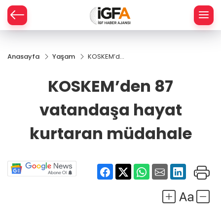
Anasayfa
Yaşam
KOSKEM’den
ÇE
87
vatandaşa
KOSKEM’den 87
hayat
RAY
kurtaran
vatandaşa hayat
müdahale
SPOR
kurtaran müdahale
R