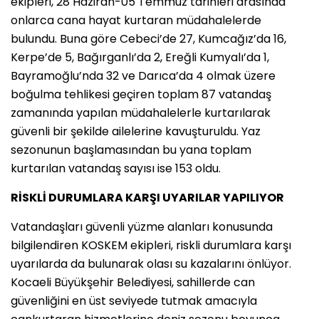
ekipleri, 28 Haziran-05 Temmuz tarihleri arasında
onlarca cana hayat kurtaran müdahalelerde
bulundu. Buna göre Cebeci’de 27, Kumcağız’da 16,
Kerpe’de 5, Bağırganlı’da 2, Ereğli Kumyalı’da 1,
Bayramoğlu’nda 32 ve Darıca’da 4 olmak üzere
boğulma tehlikesi geçiren toplam 87 vatandaş
zamanında yapılan müdahalelerle kurtarılarak
güvenli bir şekilde ailelerine kavuşturuldu. Yaz
sezonunun başlamasından bu yana toplam
kurtarılan vatandaş sayısı ise 153 oldu.
RİSKLİ DURUMLARA KARŞI UYARILAR YAPILIYOR
Vatandaşları güvenli yüzme alanları konusunda
bilgilendiren KOSKEM ekipleri, riskli durumlara karşı
uyarılarda da bulunarak olası su kazalarını önlüyor.
Kocaeli Büyükşehir Belediyesi, sahillerde can
güvenliğini en üst seviyede tutmak amacıyla