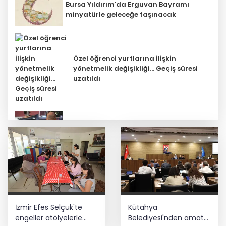
Bursa Yıldırım'da Erguvan Bayramı
minyatürle geleceğe taşınacak
Özel öğrenci yurtlarına ilişkin
yönetmelik değişikliği... Geçiş süresi
uzatıldı
Ankara'da uyuşturucu ve fuhuş 8
gözaltı
Keşan'da 177 milyon liralık yeni Hükümet
Konağı'nın temeli atıldı
Depremde hasar görmüştü... Malatya
İzmir Efes Selçuk'te
Kütahya
Arkeoloji Müzesi yenilendi
engeller atölyelerle
Belediyesi'nden amatör