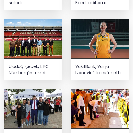
salladı
Band" izdihamı
Uludağ İçecek, 1. FC
VakıfBank, Vanja
Nürnberg’in resmi
Ivanovic’i transfer etti
sponsoru oldu