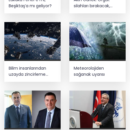
Beşiktaş’a mı geliyor?
silahları bırakacak,
mağaraları boşaltacak
Bilim insanlarından
Meteorolojiden
uzayda zincirleme
sağanak uyarısı
felaket uyarısı