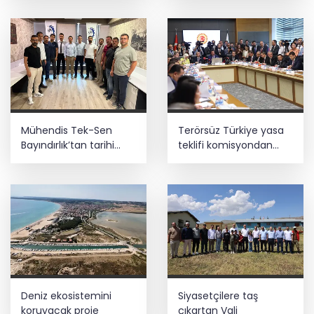
neler oldu?
Mühendis Tek-Sen
Terörsüz Türkiye yasa
Bayındırlık’tan tarihi
teklifi komisyondan
adım: İlk şube
geçti
Diyarbakır’da açıldı
Deniz ekosistemini
Siyasetçilere taş
koruyacak proje
çıkartan Vali