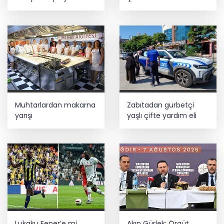
Muhtarlardan makarna
Zabıtadan gurbetçi
yarışı
yaşlı çifte yardım eli
Lukaku Fener’e mi,
Akın Gürlek: Örgüt