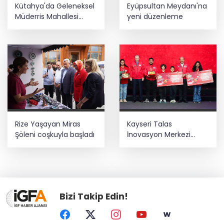
Kütahya'da Geleneksel
Eyüpsultan Meydanı'na
Müderris Mahallesi
yeni düzenleme
Şenliği coşkusu
Rize Yaşayan Miras
Kayseri Talas
Şöleni coşkuyla başladı
İnovasyon Merkezi
finale kaldı
Bizi Takip Edin!