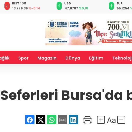
BIST 100
USD
EUR
13.779,39
%-0,14
47,6787
%0,18
55,1254
%
ağlık
Spor
Magazin
Dünya
Eğitim
Teknoloj
 Seferleri Bursa'da 