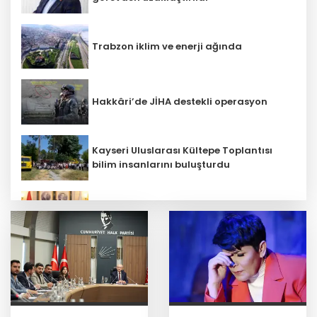
Trabzon iklim ve enerji ağında
Hakkâri’de JİHA destekli operasyon
Kayseri Uluslarası Kültepe Toplantısı
bilim insanlarını buluşturdu
Faili meçhul 2 cinayet daha aydınlatıldı
İbrahim Burkay seçimlerde açık ara
önde! Dev lansmanda neler oldu?
CHP İstanbul’da yeni katılımlar... Gürsel