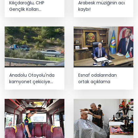
Kılıçdaroğlu, CHP
Arabesk müziğinin acı
Tekin: Birlikte başaracağız
Gençlik Kolları
kaybı!
yönetimiyle buluştu
İzmir Tire lokantalarında yeni dönem
başlıyor
Anadolu Otoyolu'nda
Esnaf odalarından
kamyonet çekiciye
ortak açıklama
çarptı!