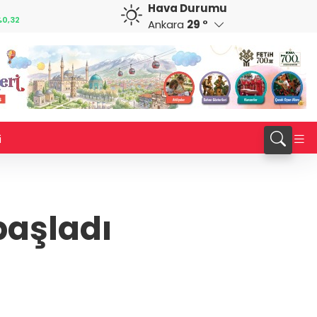
Hava Durumu
GBP
CHF
0,32
64,3468
%0,38
59,0083
%0,82
Ankara
29 °
i
başladı