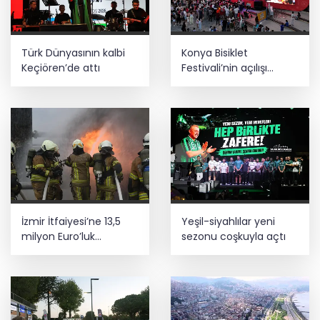
Türk Dünyasının kalbi
Konya Bisiklet
Keçiören’de attı
Festivali’nin açılışı
coşkuyla gerçekleşti
İzmir İtfaiyesi’ne 13,5
Yeşil-siyahlılar yeni
milyon Euro’luk
sezonu coşkuyla açtı
teknoloji yatırımı