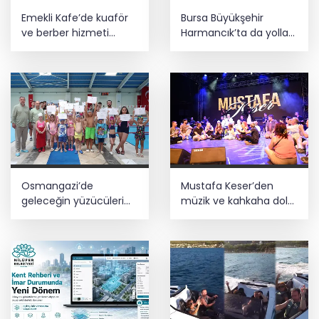
Emekli Kafe’de kuaför
Bursa Büyükşehir
ve berber hizmeti
Harmancık’ta da yolları
başladı
yeniliyor
Osmangazi’de
Mustafa Keser’den
geleceğin yüzücüleri
müzik ve kahkaha dolu
sertifikalarını aldı
gece