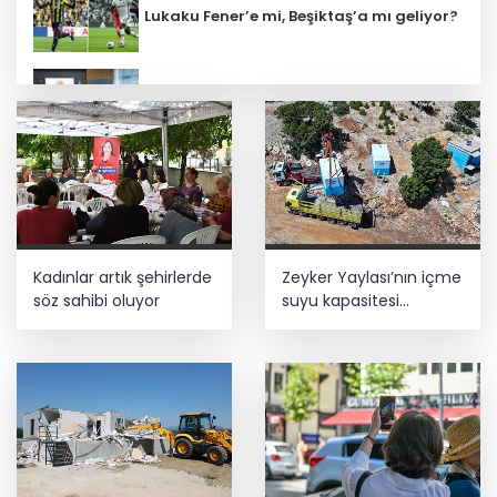
Lukaku Fener’e mi, Beşiktaş’a mı geliyor?
Terörsüz Türkiye yasa teklifi
komisyondan geçti
İbrahim Burkay seçimlerde açık ara
önde! Dev lansmanda neler oldu?
İş Bankası Grubu üst yönetiminde görev
Kadınlar artık şehirlerde
Zeyker Yaylası’nın içme
değişimi
söz sahibi oluyor
suyu kapasitesi
güçlendirildi
Bursa Tabip Odası: Hekimlik 5 dakikaya
sığmaz