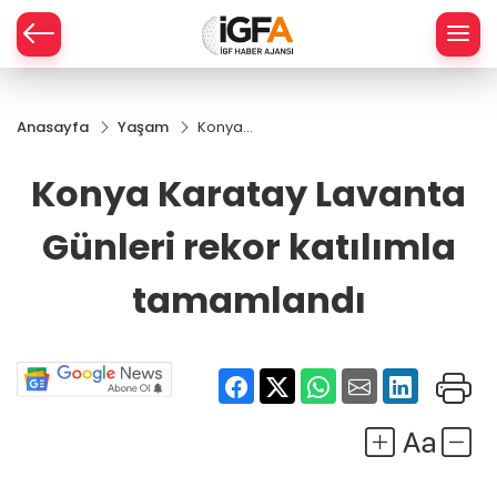
Anasayfa
Yaşam
Konya
ÇE
Karatay
Lavanta
Konya Karatay Lavanta
Günleri
RAY
rekor
Günleri rekor katılımla
katılımla
SPOR
tamamlandı
tamamlandı
R