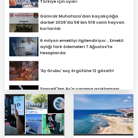
Türkiye için uyarı
Gümrük Muhafaza'dan kaçakçılığa
darbe! 2026'da 58 bin 519 canlı hayvan
kurtarıldı
6 milyon emekliyi ilgilendiriyor... Emekli
aylığı fark ödemeleri 7 Ağustos'ta
hesaplarda
'Ay Grubu' suç örgütüne 12 gözaltı!
SpaceX'ten Ay'a çarpma açıklaması:
Sorumlu uzay operasyonları için
çalışıyoruz
Bozcaada mercan resifleri için koruma
seferberliği... 180 deniz canlısı türü kayıt
altına alındı
Türk F-16'ları NATO görevi için