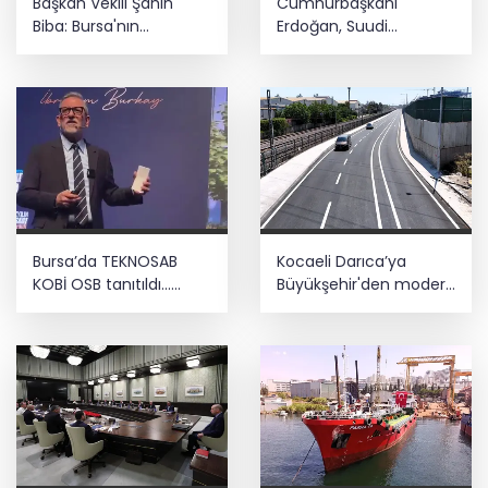
Başkan Vekili Şahin
Cumhurbaşkanı
Biba: Bursa'nın
Erdoğan, Suudi
geleceğini bütüncül
Arabistan yolcusu
anlayışla planlıyoruz
Bursa’da TEKNOSAB
Kocaeli Darıca’ya
KOBİ OSB tanıtıldı...
Büyükşehir'den modern
Bursa’nın kalkınma
ulaşım yatırımı
yolculuğunda yeni
dönem