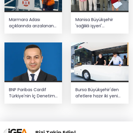
Marmara Adası
Manisa Büyükşehir
açıklarında arızalanan
'sağlıklı işyeri'
tekne kurtarıldı
sertifikasına kavuştu
BNP Paribas Cardif
Bursa Büyükşehir'den
Türkiye'nin İç Denetim
afetlere hazır iki yeni
Direktörü Mustafa
mobil araç
Güneş oldu
Bizi Takip Edin!