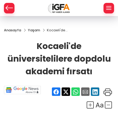
Anasayfa
Yaşam
Kocaeli'de
ÇE
üniversitelilere
dopdolu
Kocaeli'de
akademi
RAY
fırsatı
üniversitelilere dopdolu
SPOR
akademi fırsatı
R