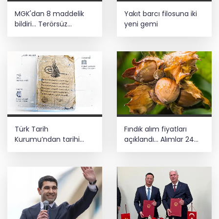
MGK'dan 8 maddelik
Yakıt barcı filosuna iki
bildiri... Terörsüz
yeni gemi
Türkiye, bölgesel
güvenlik ve Gazze
mesajı
Türk Tarih
Fındık alım fiyatları
Kurumu’ndan tarihi
açıklandı... Alımlar 24
içerikler tek platformda
Ağustos'ta başlıyor