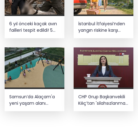
6 yıl önceki kaçak avın
İstanbul İtfaiyesi’nden
failleri tespit edildi! 5
yangın riskine karşı
yaban keçisi için ceza
videolu uyarı
uygulandı
Samsun’da Alaçam'a
CHP Grup Başkanvekili
yeni yaşam alanı
Kılıç’tan 'silahsızlanma'
kazandırıldı
vurgusu