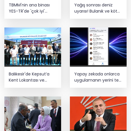
TBMM'nin ana binası
Yağış sonrası deniz
Estonya'da... MSB yerli savunma
sistemleriyle güçleniyor
YES-TR'de 'çok iyi'
uyarısı! Bulanık ve kötü
olarak sertifikalandırıldı
kokulu suda yüzmeyin
Teröristler teslim olmaya devam
ediyor... Hudutlarda 490 kişi yakalandı
Balıkesir'de Kepsut’a
Yapay zekada onlarca
Kent Lokantası ve
uygulamanın yerini tek
altyapı desteği
asistan alabilir