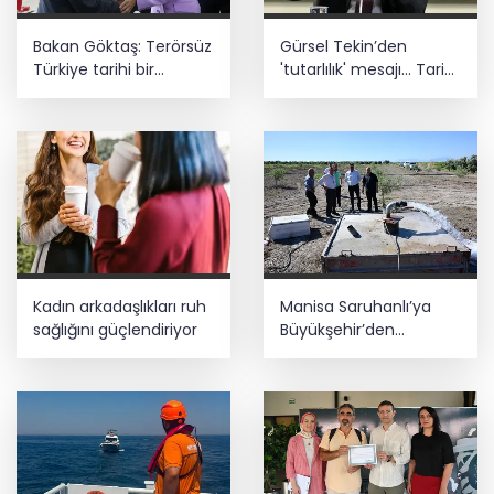
Bakan Göktaş: Terörsüz
Gürsel Tekin’den
Türkiye tarihi bir
'tutarlılık' mesajı... Tarihi
adımdır
meselelerde pusula
net olmalı
Kadın arkadaşlıkları ruh
Manisa Saruhanlı’ya
sağlığını güçlendiriyor
Büyükşehir’den
tarımsal destek