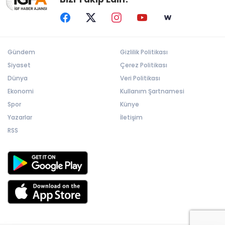
Gündem
Gizlilik Politikası
Siyaset
Çerez Politikası
Dünya
Veri Politikası
Ekonomi
Kullanım Şartnamesi
Spor
Künye
Yazarlar
İletişim
RSS