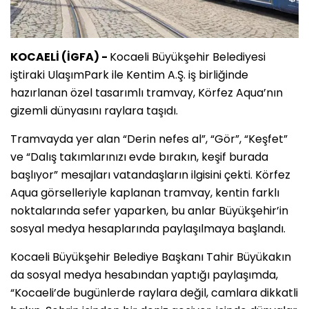
KOCAELİ (İGFA) -
Kocaeli Büyükşehir Belediyesi
iştiraki UlaşımPark ile Kentim A.Ş. iş birliğinde
hazırlanan özel tasarımlı tramvay, Körfez Aqua’nın
gizemli dünyasını raylara taşıdı.
Tramvayda yer alan “Derin nefes al”, “Gör”, “Keşfet”
ve “Dalış takımlarınızı evde bırakın, keşif burada
başlıyor” mesajları vatandaşların ilgisini çekti. Körfez
Aqua görselleriyle kaplanan tramvay, kentin farklı
noktalarında sefer yaparken, bu anlar Büyükşehir’in
sosyal medya hesaplarında paylaşılmaya başlandı.
Kocaeli Büyükşehir Belediye Başkanı Tahir Büyükakın
da sosyal medya hesabından yaptığı paylaşımda,
“Kocaeli’de bugünlerde raylara değil, camlara dikkatli