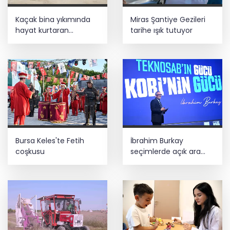
Lukaku Fener’e mi, Beşiktaş’a mı geliyor?
Kaçak bina yıkımında
Miras Şantiye Gezileri
hayat kurtaran
tarihe ışık tutuyor
müdahale
Bursa Tabip Odası: Hekimlik 5 dakikaya
sığmaz
İş Bankası Grubu üst yönetiminde görev
değişimi
Bursa Keles'te Fetih
İbrahim Burkay
coşkusu
seçimlerde açık ara
önde! Dev lansmanda
neler oldu?