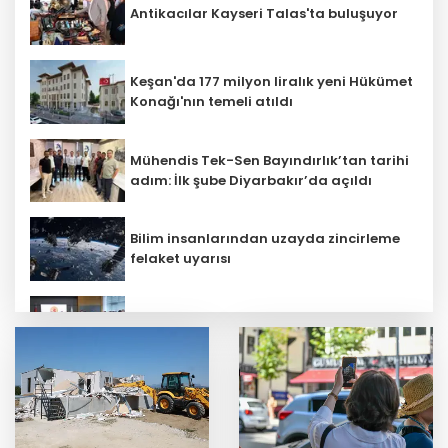
Antikacılar Kayseri Talas'ta buluşuyor
Keşan'da 177 milyon liralık yeni Hükümet
Konağı'nın temeli atıldı
Mühendis Tek-Sen Bayındırlık’tan tarihi
adım: İlk şube Diyarbakır’da açıldı
Bilim insanlarından uzayda zincirleme
felaket uyarısı
Terörsüz Türkiye yasa teklifi
komisyondan geçti
Kayseri Talas İnovasyon Merkezi finale
kaldı