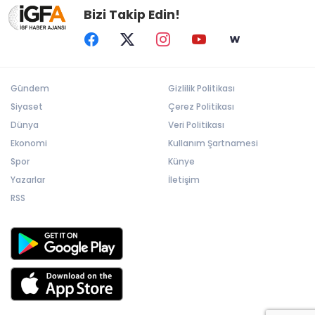
Bizi Takip Edin!
Gündem
Gizlilik Politikası
Siyaset
Çerez Politikası
Dünya
Veri Politikası
Ekonomi
Kullanım Şartnamesi
Spor
Künye
Yazarlar
İletişim
RSS