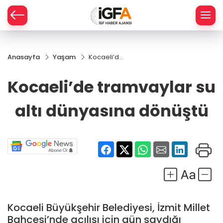
Anasayfa
Yaşam
Kocaeli’de
ÇE
tramvaylar
su altı
Kocaeli’de tramvaylar su
dünyasına
RAY
dönüştü
altı dünyasına dönüştü
SPOR
R
Kocaeli Büyükşehir Belediyesi, İzmit Millet
Bahçesi’nde açılışı için gün saydığı