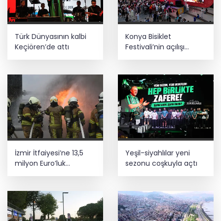
Türk Dünyasının kalbi
Konya Bisiklet
Keçiören’de attı
Festivali’nin açılışı
coşkuyla gerçekleşti
İzmir İtfaiyesi’ne 13,5
Yeşil-siyahlılar yeni
milyon Euro’luk
sezonu coşkuyla açtı
teknoloji yatırımı