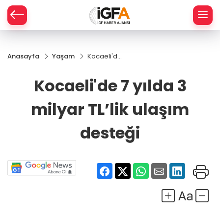
Anasayfa
Yaşam
Kocaeli'de
ÇE
7 yılda 3
milyar
Kocaeli'de 7 yılda 3
TL’lik
RAY
ulaşım
milyar TL’lik ulaşım
desteği
SPOR
desteği
R