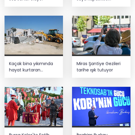
güçlendirildi
Kaçak bina yıkımında
Miras Şantiye Gezileri
hayat kurtaran
tarihe ışık tutuyor
müdahale
Bursa Keles'te Fetih
İbrahim Burkay