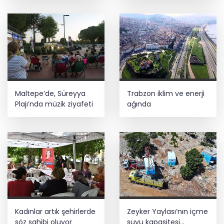
Maltepe’de, Süreyya
Trabzon iklim ve enerji
Plajı’nda müzik ziyafeti
ağında
Kadınlar artık şehirlerde
Zeyker Yaylası’nın içme
söz sahibi oluyor
suyu kapasitesi