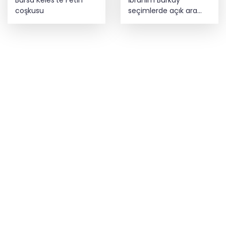
coşkusu
seçimlerde açık ara
önde! Dev lansmanda
neler oldu?