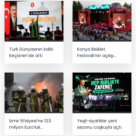
Türk Dünyasının kalbi
Konya Bisiklet
Keçiören’de attı
Festivali’nin açılışı
coşkuyla gerçekleşti
İzmir İtfaiyesi’ne 13,5
Yeşil-siyahlılar yeni
milyon Euro’luk
sezonu coşkuyla açtı
teknoloji yatırımı