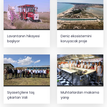
adım: İlk şube Diyarbakır’da açıldı
HAYAT 112 Acil 800 bin indirmeyi aştı
Terörsüz Türkiye yasa teklifi
Lavantanın hikayesi
Deniz ekosistemini
komisyondan geçti
başlıyor
koruyacak proje
Bilim insanlarından uzayda zincirleme
felaket uyarısı
Antikacılar Kayseri Talas'ta buluşuyor
Siyasetçilere taş
Muhtarlardan makarna
çıkartan Vali
yarışı