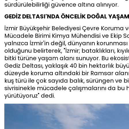
sürdürülebilirliği güvence altına alınıyor.
GEDİZ DELTASI'NDA ÖNCELİK DOĞAL YAŞA
İzmir Büyükşehir Belediyesi Çevre Koruma 
Mücadele Birimi Kimya Mühendisi ve Ekip So
yalnızca İzmir'in değil, dünyanın korunması
olduğunu belirterek, "İzmir; bataklıkları, kıyı
bitki türüne yaşam alanı sunuyor. Bu ekosi
Gediz Deltası, yaklaşık 40 bin hektarlık bü
düzeyde koruma altındaki bir Ramsar alanı
kuş türü ile çok sayıda balık, sürüngen ve 
sivrisinekle mücadele çalışmalarını da bu
yürütüyoruz" dedi.