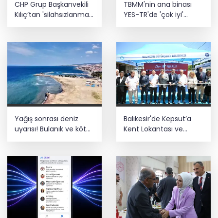
CHP Grup Başkanvekili
TBMM'nin ana binası
Estonya'da... MSB yerli savunma
Kılıç’tan 'silahsızlanma'
YES-TR'de 'çok iyi'
sistemleriyle güçleniyor
vurgusu
olarak sertifikalandırıldı
Teröristler teslim olmaya devam
ediyor... Hudutlarda 490 kişi yakalandı
Yağış sonrası deniz
Balıkesir'de Kepsut’a
uyarısı! Bulanık ve kötü
Kent Lokantası ve
kokulu suda yüzmeyin
altyapı desteği