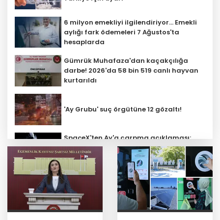
6 milyon emekliyi ilgilendiriyor... Emekli
aylığı fark ödemeleri 7 Ağustos'ta
hesaplarda
Gümrük Muhafaza'dan kaçakçılığa
darbe! 2026'da 58 bin 519 canlı hayvan
kurtarıldı
'Ay Grubu' suç örgütüne 12 gözaltı!
SpaceX'ten Ay'a çarpma açıklaması:
Sorumlu uzay operasyonları için
çalışıyoruz
Bozcaada mercan resifleri için koruma
seferberliği... 180 deniz canlısı türü kayıt
altına alındı
Türk F-16'ları NATO görevi için