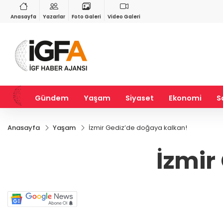
RY
BIST 100
USD
79
%0,70
13.798,82
%0,70
47,6920
%0,16
Anasayfa
Yazarlar
Foto Galeri
Video Galeri
Gündem
Yaşam
Siyaset
Ekonomi
S
Anasayfa
Yaşam
İzmir Gediz’de doğaya kalkan!
İzmir