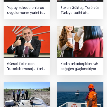
Yapay zekada onlarca
Bakan Göktaş: Terörsüz
uygulamanın yerini tek
Türkiye tarihi bir
asistan alabilir
adımdır
Gürsel Tekin’den
Kadın arkadaşlıkları ruh
'tutarlılık' mesajı... Tarihi
sağlığını güçlendiriyor
meselelerde pusula
net olmalı