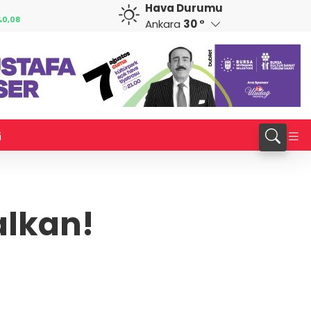
Hava Durumu
CAD
RUB
%0,19
34,0147
%0,18
0,5837
%0,92
Ankara
30 °
i
alkan!