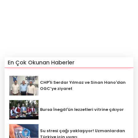
En Çok Okunan Haberler
CHP'li Serdar Yılmaz ve Sinan Hano'dan
OGC’ye ziyaret
Bursa İnegöl'ün lezzetleri vitrine çıkıyor
Su stresi çağı yaklaşıyor! Uzmanlardan
Türkiye için uyarı