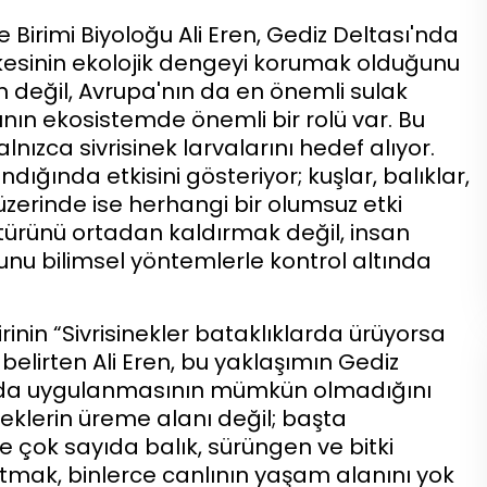
Birimi Biyoloğu Ali Eren, Gediz Deltası'nda
lkesinin ekolojik dengeyi korumak olduğunu
in değil, Avrupa'nın da en önemli sulak
nın ekosistemde önemli bir rolü var. Bu
lnızca sivrisinek larvalarını hedef alıyor.
dığında etkisini gösteriyor; kuşlar, balıklar,
üzerinde ise herhangi bir olumsuz etki
türünü ortadan kaldırmak değil, insan
unu bilimsel yöntemlerle kontrol altında
nin “Sivrisinekler bataklıklarda ürüyorsa
elirten Ali Eren, bu yaklaşımın Gediz
larda uygulanmasının mümkün olmadığını
ineklerin üreme alanı değil; başta
e çok sayıda balık, sürüngen ve bitki
utmak, binlerce canlının yaşam alanını yok