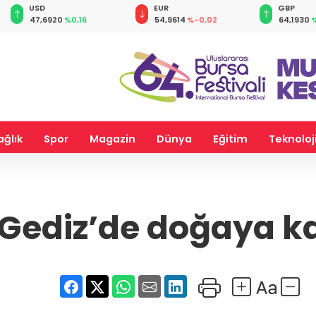
EUR
GBP
CHF
54,9614
%-0,02
64,1930
%0,08
58,6690
ağlık
Spor
Magazin
Dünya
Eğitim
Teknoloj
 Gediz’de doğaya k