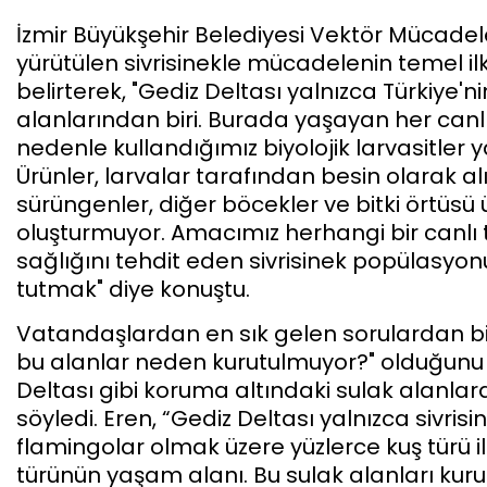
İzmir Büyükşehir Belediyesi Vektör Mücadele 
yürütülen sivrisinekle mücadelenin temel i
belirterek, "Gediz Deltası yalnızca Türkiye'n
alanlarından biri. Burada yaşayan her canlı
nedenle kullandığımız biyolojik larvasitler ya
Ürünler, larvalar tarafından besin olarak alın
sürüngenler, diğer böcekler ve bitki örtüsü 
oluşturmuyor. Amacımız herhangi bir canlı 
sağlığını tehdit eden sivrisinek popülasyon
tutmak" diye konuştu.
Vatandaşlardan en sık gelen sorulardan biri
bu alanlar neden kurutulmuyor?" olduğunu b
Deltası gibi koruma altındaki sulak alan
söyledi. Eren, “Gediz Deltası yalnızca sivris
flamingolar olmak üzere yüzlerce kuş türü il
türünün yaşam alanı. Bu sulak alanları kur