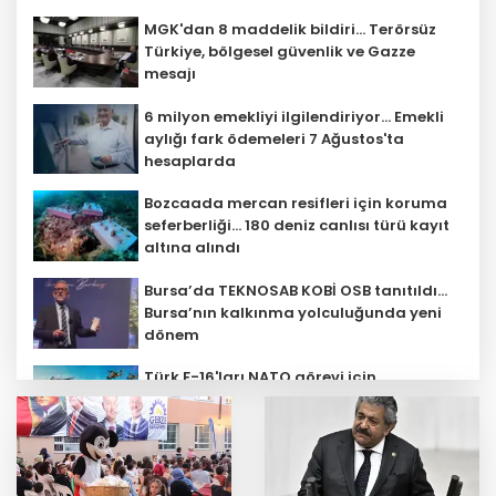
MGK'dan 8 maddelik bildiri... Terörsüz
Türkiye, bölgesel güvenlik ve Gazze
mesajı
6 milyon emekliyi ilgilendiriyor... Emekli
aylığı fark ödemeleri 7 Ağustos'ta
hesaplarda
Bozcaada mercan resifleri için koruma
seferberliği... 180 deniz canlısı türü kayıt
altına alındı
Bursa’da TEKNOSAB KOBİ OSB tanıtıldı...
Bursa’nın kalkınma yolculuğunda yeni
dönem
Türk F-16'ları NATO görevi için
Estonya'da... MSB yerli savunma
sistemleriyle güçleniyor
Teröristler teslim olmaya devam