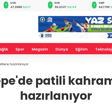
EUR
GBP
CHF
55,0247
%0,04
64,1789
%0,02
58,8366
ağlık
Spor
Magazin
Dünya
Eğitim
Teknoloj
tlere hazırlanıyor
pe'de patili kahra
hazırlanıyor