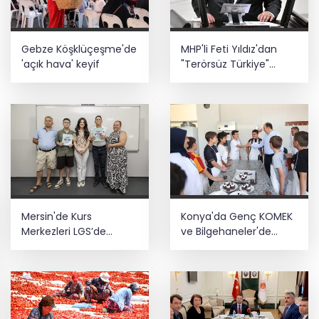
ediyor... Hudutlarda 490 kişi yakalandı
YÖK'ten uluslararası mezunlara ikamet
Gebze Köşklüçeşme'de
MHP'li Feti Yıldız'dan
kolaylığı... Süre 2 yıla kadar
'açık hava' keyif
"Terörsüz Türkiye"
uzatılabilecek
mesajı: Yasal
düzenlemeler kalıcı
Yaz tatilinde çocuklar ekrandan
sonuç üretecek
uzaklaşıp hareketle buluşuyor
Mersin'de Kurs
Konya'da Genç KOMEK
Merkezleri LGS’de
ve Bilgehaneler'de
büyük başarıya imza
eğlenceli yaz
attı