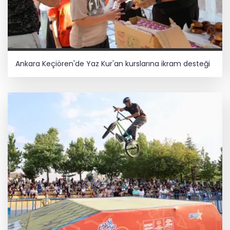
Ankara Keçiören'de Yaz Kur'an kurslarına ikram desteği