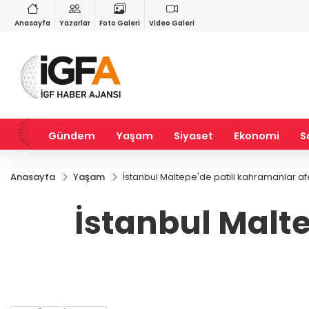
RY
BIST 100
USD
97
%1,73
13.770,31
%-0,21
47,6986
%0,17
Anasayfa
Yazarlar
Foto Galeri
Video Galeri
Gündem
Yaşam
Siyaset
Ekonomi
S
Anasayfa
Yaşam
İstanbul Maltepe'de patili kahramanlar afe
İstanbul Malte