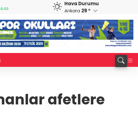
Hava Durumu
CAD
RUB
%0,47
34,0293
%0,21
0,5794
%0,20
Ankara
29 °
i
manlar afetlere