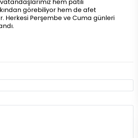
 vatandaşlarımız hem patili
akından görebiliyor hem de afet
yor. Herkesi Perşembe ve Cuma günleri
andı.