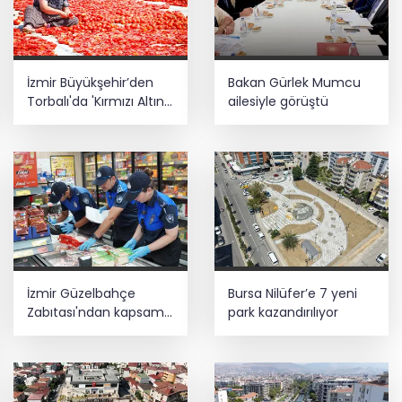
İzmir Büyükşehir’den
Bakan Gürlek Mumcu
Torbalı'da 'Kırmızı Altın'
ailesiyle görüştü
mesaisi
İzmir Güzelbahçe
Bursa Nilüfer’e 7 yeni
Zabıtası'ndan kapsamlı
park kazandırılıyor
gıda denetimi