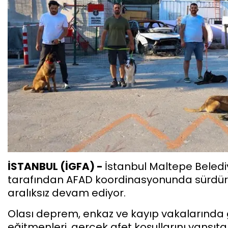
İSTANBUL (İGFA) -
İstanbul Maltepe Belediy
tarafından AFAD koordinasyonunda sürdürü
aralıksız devam ediyor.
Olası deprem, enkaz ve kayıp vakalarında 
eğitmenleri, gerçek afet koşullarını yansıt