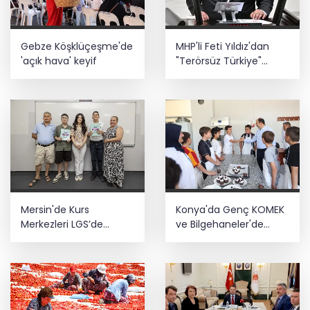
YÖK'ten uluslararası mezunlara ikamet
Gebze Köşklüçeşme'de
MHP'li Feti Yıldız'dan
kolaylığı... Süre 2 yıla kadar
uzatılabilecek
'açık hava' keyif
"Terörsüz Türkiye"
mesajı: Yasal
düzenlemeler kalıcı
Yaz tatilinde çocuklar ekrandan
sonuç üretecek
uzaklaşıp hareketle buluşuyor
Mersin'de Kurs
Konya'da Genç KOMEK
Merkezleri LGS’de
ve Bilgehaneler'de
büyük başarıya imza
eğlenceli yaz
attı