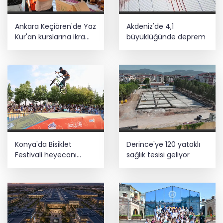
Ankara Keçiören'de Yaz
Akdeniz'de 4,1
Kur'an kurslarına ikram
büyüklüğünde deprem
desteği
Konya'da Bisiklet
Derince'ye 120 yataklı
Festivali heyecanı
sağlık tesisi geliyor
başladı