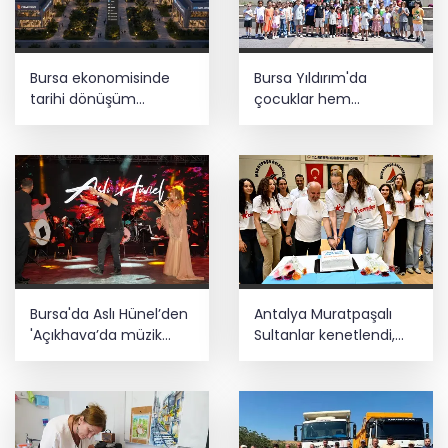
Bursa ekonomisinde
Bursa Yıldırım'da
tarihi dönüşüm
çocuklar hem
hamlesi resmen
öğreniyor hem
başladı... TEKNOSAB
eğleniyor
KOBİ OSB’de başvurular
başladı
Bursa'da Aslı Hünel’den
Antalya Muratpaşalı
'Açıkhava’da müzik
Sultanlar kenetlendi,
ziyafeti
gözler yeni sezonda