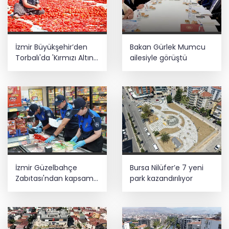
İzmir Büyükşehir’den
Bakan Gürlek Mumcu
Torbalı'da 'Kırmızı Altın'
ailesiyle görüştü
mesaisi
İzmir Güzelbahçe
Bursa Nilüfer’e 7 yeni
Zabıtası'ndan kapsamlı
park kazandırılıyor
gıda denetimi