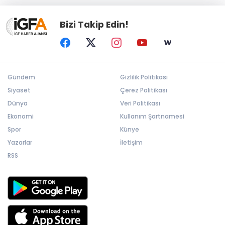
Bizi Takip Edin!
Gündem
Gizlilik Politikası
Siyaset
Çerez Politikası
Dünya
Veri Politikası
Ekonomi
Kullanım Şartnamesi
Spor
Künye
Yazarlar
İletişim
RSS