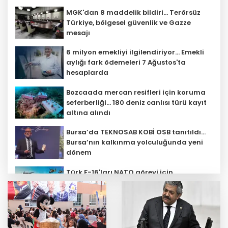
MGK'dan 8 maddelik bildiri... Terörsüz
Türkiye, bölgesel güvenlik ve Gazze
mesajı
6 milyon emekliyi ilgilendiriyor... Emekli
aylığı fark ödemeleri 7 Ağustos'ta
hesaplarda
Bozcaada mercan resifleri için koruma
seferberliği... 180 deniz canlısı türü kayıt
altına alındı
Bursa’da TEKNOSAB KOBİ OSB tanıtıldı...
Bursa’nın kalkınma yolculuğunda yeni
dönem
Türk F-16'ları NATO görevi için
Estonya'da... MSB yerli savunma
sistemleriyle güçleniyor
Teröristler teslim olmaya devam
ediyor... Hudutlarda 490 kişi yakalandı