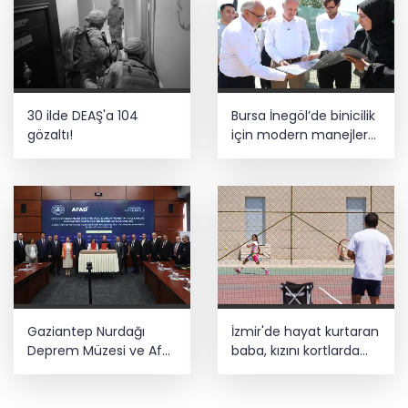
30 ilde DEAŞ'a 104
Bursa İnegöl’de binicilik
gözaltı!
için modern manejler
yapılıyor
Gaziantep Nurdağı
İzmir'de hayat kurtaran
Deprem Müzesi ve Afet
baba, kızını kortlarda
Farkındalık Merkezi için
şampiyonluğa hazırlıyor
iş birliği