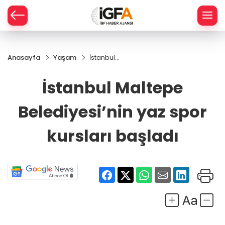
Anasayfa
Yaşam
İstanbul
ÇE
Maltepe
Belediyesi’nin
İstanbul Maltepe
yaz spor
RAY
kursları
Belediyesi’nin yaz spor
başladı
SPOR
kursları başladı
R