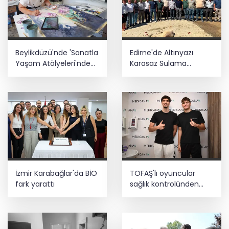
Beylikdüzü'nde 'Sanatla
Edirne'de Altınyazı
Yaşam Atölyeleri'nde
Karasaz Sulama
yeni dönem
Kooperatifi'ne güçlü
takviye
İzmir Karabağlar'da BİO
TOFAŞ'lı oyuncular
fark yarattı
sağlık kontrolünden
geçti