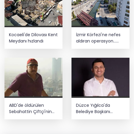
Kocaeli'de Dilovası Kent
İzmir Körfezi'ne nefes
Meydanı hızlandı
aldıran operasyon...
Manda ve Bostanlı
temizlendi
ABD'de öldürülen
Düzce Yığılca'da
Sebahattin Çiftçi'nin
Belediye Başkanı
eşinden adalet çağrısı:
Selami Savaş'a bir kapı
İki yıldır mağduruz
daha kapandı!