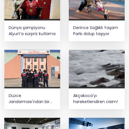
Dünya şampiyonu
Derince Sağlıklı Yaşam
Alyurt’a sürpriz kutlama
Parkı dolup taşıyor
Düzce
Akçakoca'yı
Jandarması'ndan bir
hareketlendiren cisim!
haftada 184 olaya
müdahale... 17 aranan
kişi yakalandı