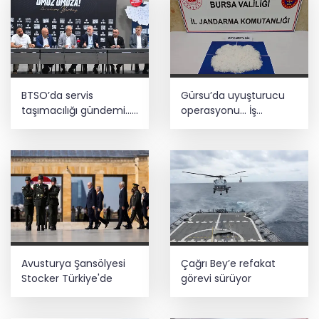
BTSO’da servis
Gürsu’da uyuşturucu
taşımacılığı gündemi...
operasyonu... İş
S Plaka ve TEKNOSAB
yerinden 1,9 kilogram
için çözüm arayışı
metamfetamin çıktı
Avusturya Şansölyesi
Çağrı Bey’e refakat
Stocker Türkiye'de
görevi sürüyor