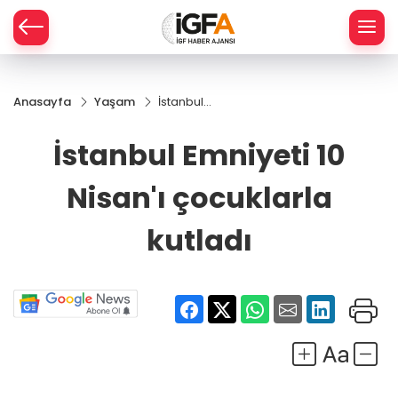
Anasayfa
Yaşam
İstanbul
ÇE
Emniyeti 10
Nisan'ı
İstanbul Emniyeti 10
çocuklarla
RAY
kutladı
Nisan'ı çocuklarla
SPOR
kutladı
R