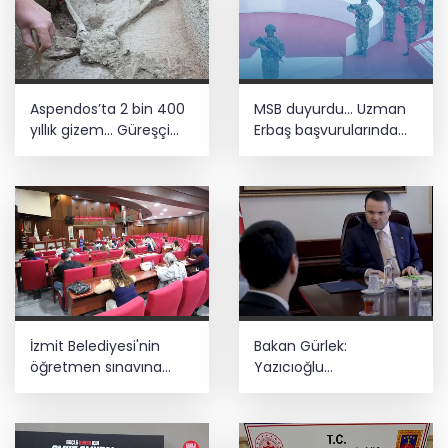
Aspendos’ta 2 bin 400
MSB duyurdu... Uzman
yıllık gizem... Güreşçi
Erbaş başvurularında
mezarı ortaya çıktı
süre uzatıldı
İzmit Belediyesi'nin
Bakan Gürlek:
öğretmen sınavına
Yazıcıoğlu
adaylardan övgü
soruşturmasında hiçbir
ihtimal göz ardı
edilmiyor