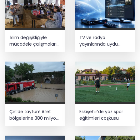
İklim değişikliğiyle
TV ve radyo
mücadele çalışmaları
yayınlarında uydu
yerinde incelendi
değişikliği... Anten ayarı
gerekmeyecek!
Çin’de tayfun! Afet
Eskişehir’de yaz spor
bölgelerine 380 milyon
eğitimleri coşkusu
yuanlık yardım