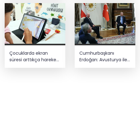
Çocuklarda ekran
Cumhurbaşkanı
süresi arttıkça hareket
Erdoğan: Avusturya ile
azalıyor
ticaret hacminde
hedef 5 milyar dolar