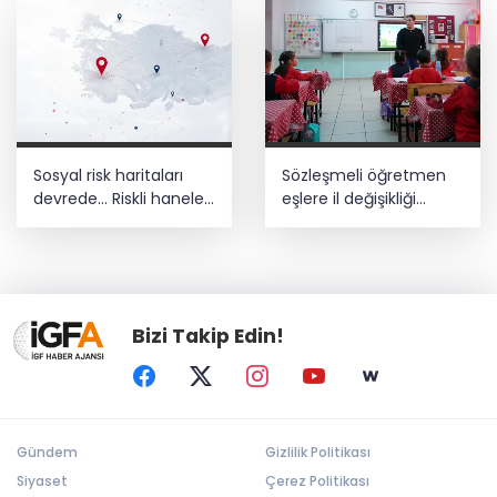
Sosyal risk haritaları
Sözleşmeli öğretmen
devrede... Riskli haneler
eşlere il değişikliği
sorun büyümeden
müjdesi... Başvurular 12
belirlenecek
Ağustos’ta başlıyor
Bizi Takip Edin!
Gündem
Gizlilik Politikası
Siyaset
Çerez Politikası