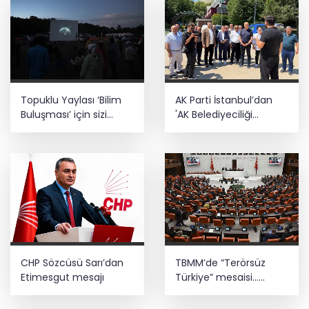
Topuklu Yaylası ‘Bilim
AK Parti İstanbul’dan
Buluşması’ için sizi
'AK Belediyeciliği
bekliyor
Yerinde Gör' programı
CHP Sözcüsü Sarı’dan
TBMM’de “Terörsüz
Etimesgut mesajı
Türkiye” mesaisi...
Kanun teklifinin
görüşmeleri sürüyor