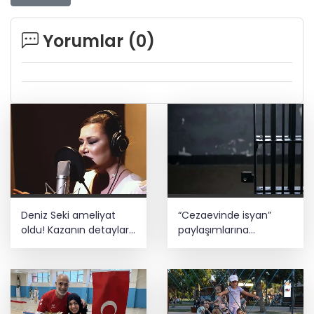
Yorumlar (
0
)
Deniz Seki ameliyat
“Cezaevinde isyan”
oldu! Kazanın detayları
paylaşımlarına
belli oldu
soruşturma!