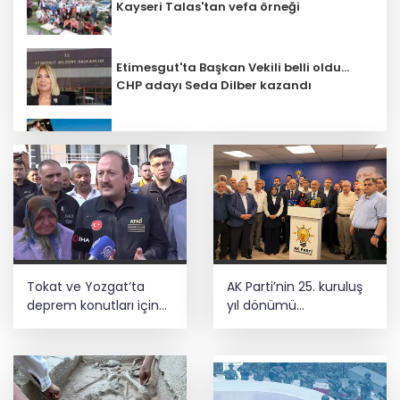
Kayseri Talas'tan vefa örneği
Etimesgut'ta Başkan Vekili belli oldu...
CHP adayı Seda Dilber kazandı
Kruvaziyer gemisinde evlenme ve nikah
tazeleme modası
Türkiye’nin küresel rekabet potansiyeli
çok büyük
Okullar açılmadan kırtasiye ürünlerine
Tokat ve Yozgat’ta
AK Parti’nin 25. kuruluş
sıkı denetim... Güvensiz ürünler
toplatılacak!
deprem konutları için
yıl dönümü
çalışmalar sürüyor
Kahramanmaraş’ta
kutlandı
Şahin Biba, Bursa’da 2 yılda
yapılamayanı 5 ayda yapıyor