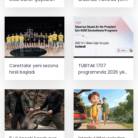
hakkında tahliye kararı
dönem... Sefer
kapasitesi artırıldı
Carettalar yeni sezona
TÜBİTAK 1707
hırslı başladı
programında 2026 yılı
ilk dönem sonuçları
açıklandı