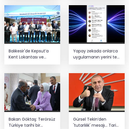
Teröristler teslim olmaya devam
ediyor... Hudutlarda 490 kişi yakalandı
Balıkesir'de Kepsut’a
Yapay zekada onlarca
Kent Lokantası ve
uygulamanın yerini tek
altyapı desteği
asistan alabilir
Bakan Göktaş: Terörsüz
Gürsel Tekin’den
Türkiye tarihi bir
'tutarlılık' mesajı... Tarihi