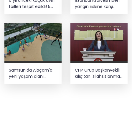
6 yıl önceki kaçak avın
İstanbul İtfaiyesi’nden
failleri tespit edildi! 5
yangın riskine karşı
yaban keçisi için ceza
videolu uyarı
uygulandı
Samsun’da Alaçam'a
CHP Grup Başkanvekili
yeni yaşam alanı
Kılıç’tan 'silahsızlanma'
kazandırıldı
vurgusu