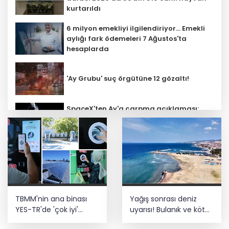
kurtarıldı
6 milyon emekliyi ilgilendiriyor... Emekli
aylığı fark ödemeleri 7 Ağustos'ta
hesaplarda
'Ay Grubu' suç örgütüne 12 gözaltı!
SpaceX'ten Ay'a çarpma açıklaması:
Sorumlu uzay operasyonları için
çalışıyoruz
Bozcaada mercan resifleri için koruma
seferberliği... 180 deniz canlısı türü kayıt
altına alındı
Türk F-16'ları NATO görevi için
TBMM'nin ana binası
Yağış sonrası deniz
Estonya'da... MSB yerli savunma
sistemleriyle güçleniyor
YES-TR'de 'çok iyi'
uyarısı! Bulanık ve kötü
olarak sertifikalandırıldı
kokulu suda yüzmeyin