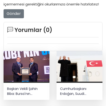
içermemesi gerektiğini okurlarımıza önemle hatırlatırız!
Gönder
Yorumlar (
0
)
Başkan Vekili Şahin
Cumhurbaşkanı
Biba: Bursa'nın
Erdoğan, Suudi
geleceğini bütüncül
Arabistan yolcusu
anlayışla planlıyoruz