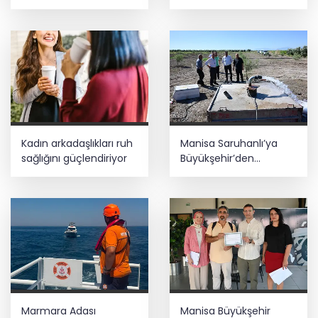
adımdır
meselelerde pusula
net olmalı
Kadın arkadaşlıkları ruh
Manisa Saruhanlı’ya
sağlığını güçlendiriyor
Büyükşehir’den
tarımsal destek
Marmara Adası
Manisa Büyükşehir