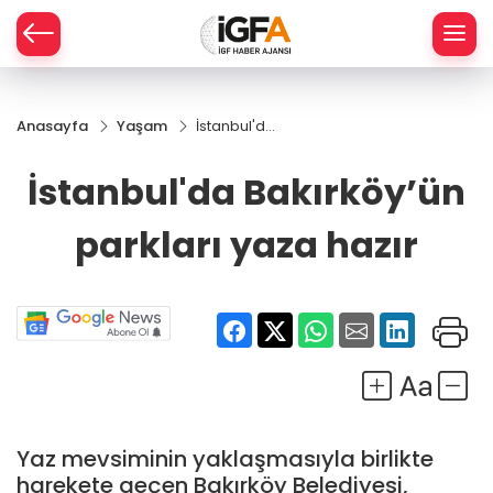
Anasayfa
Yaşam
İstanbul'da
ÇE
Bakırköy’ün
parkları
İstanbul'da Bakırköy’ün
yaza hazır
RAY
parkları yaza hazır
SPOR
R
Yaz mevsiminin yaklaşmasıyla birlikte
harekete geçen Bakırköy Belediyesi,