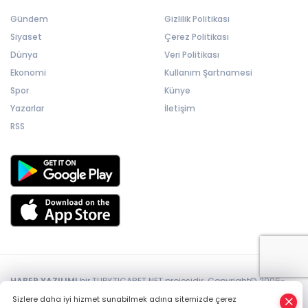
Gündem
Gizlilik Politikası
Siyaset
Çerez Politikası
Dünya
Veri Politikası
Ekonomi
Kullanım Şartnamesi
Spor
Künye
Yazarlar
İletişim
RSS
HABER YAZILIMI
bir TURKTICARET.NET projesidir. Copyright© 2006-
2026 Tüm hakları saklıdır.
Sizlere daha iyi hizmet sunabilmek adına sitemizde çerez