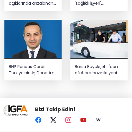
açıklarında arızalanan
'sağlıklı işyeri'
tekne kurtarıldı
sertifikasına kavuştu
BNP Paribas Cardif
Bursa Büyükşehir'den
Türkiye'nin İç Denetim
afetlere hazır iki yeni
Direktörü Mustafa
mobil araç
Güneş oldu
Bizi Takip Edin!