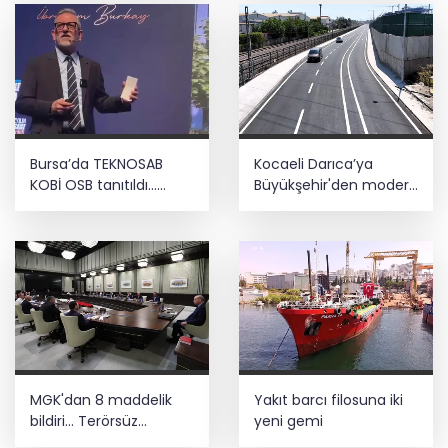
Bursa’da TEKNOSAB
Kocaeli Darıca’ya
KOBİ OSB tanıtıldı...
Büyükşehir'den modern
Bursa’nın kalkınma
ulaşım yatırımı
yolculuğunda yeni
dönem
MGK'dan 8 maddelik
Yakıt barcı filosuna iki
bildiri... Terörsüz
yeni gemi
Türkiye, bölgesel