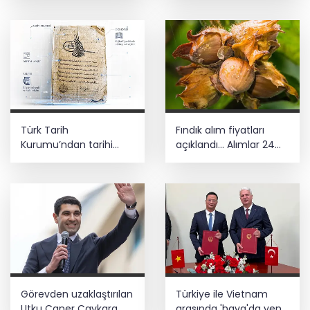
güvenlik ve Gazze
mesajı
Türk Tarih
Fındık alım fiyatları
Kurumu’ndan tarihi
açıklandı... Alımlar 24
içerikler tek platformda
Ağustos'ta başlıyor
Görevden uzaklaştırılan
Türkiye ile Vietnam
Utku Caner Çaykara
arasında 'hava'da yeni