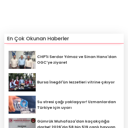
En Çok Okunan Haberler
CHP'li Serdar Yılmaz ve Sinan Hano'dan
OGC’ye ziyaret
Bursa İnegöl'ün lezzetleri vitrine çıkıyor
Su stresi çağı yaklaşıyor! Uzmanlardan
Türkiye için uyarı
Gümrük Muhafaza'dan kaçakçılığa
darbe! 2026'da 58 bin 519 canlı hayvan