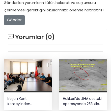
Gönderilen yorumların küfür, hakaret ve suç unsuru
içermemesi gerektiğini okurlarımıza önemle hatırlatırız!
Gönder
Yorumlar (
0
)
Keşan Kent
Hakkari'de JİHA destekli
Konseyi'nden
operasyonda 253 kilo
muhtarlara nezaket
esrar ele geçirildi