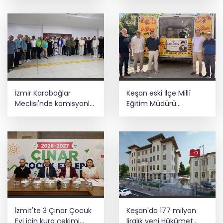
ziyareti
İzmir Karabağlar
Keşan eski İlçe Millî
Meclisi'nde komisyonlar
Eğitim Müdürü
yeniden şekillendi
vefatının yıl
dönümünde anıldı
İzmit'te 3 Çınar Çocuk
Keşan'da 177 milyon
Evi için kura çekimi
liralık yeni Hükümet