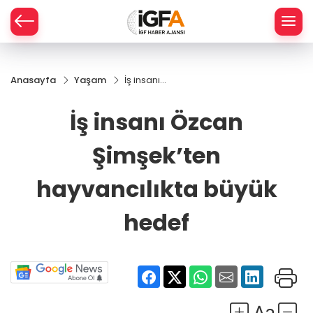
Anasayfa
Yaşam
İş insanı
ÇE
Özcan
Şimşek’ten
İş insanı Özcan
hayvancılıkta
RAY
büyük hedef
Şimşek’ten
SPOR
hayvancılıkta büyük
R
hedef