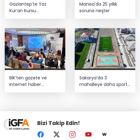
Gaziantep’te Yaz
Manisa'da 25 yıllık
Kur’an Kursu
soruna neşter
öğrencilerine bisikletli
ödül
BİK’ten gazete ve
Sakarya’da 3
internet haber
mahalleye daha sportif
sitelerine mevzuat
yatırım
eğitimi
Bizi Takip Edin!