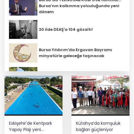
Bursa’nın kalkınma yolculuğunda yeni
dönem
30 ilde DEAŞ'a 104 gözaltı!
Bursa Yıldırım'da Erguvan Bayramı
minyatürle geleceğe taşınacak
Bursa Nilüfer'de beton mikserinden
kamu alanına döküme 150 bin TL ceza
CHP, Menderes Belediye Başkanı İlkay
Çiçek'i kesin ihraç talebiyle disipline
sevk etti
Ankara'da uyuşturucu ve fuhuş 8
Eskişehir'de Kentpark
Kütahya’da komşuluk
gözaltı
Yapay Plajı yeni
bağları güçleniyor