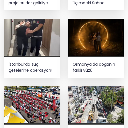
projeleri dar gelirliye
''İçimdeki Sahne
umut oluyor
Atölyesi'' katılımcıları
belgelerini aldı
İstanbul’da suç
Ormanya’da doğanın
çetelerine operasyon!
farklı yüzü