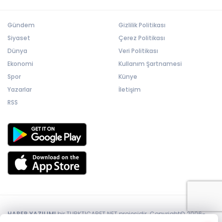
Gündem
Gizlilik Politikası
Siyaset
Çerez Politikası
Dünya
Veri Politikası
Ekonomi
Kullanım Şartnamesi
Spor
Künye
Yazarlar
İletişim
RSS
HABER YAZILIMI
bir TURKTICARET.NET projesidir. Copyright© 2006-
2026 Tüm hakları saklıdır.