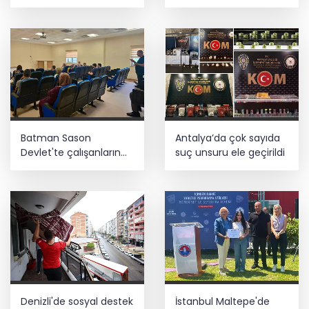
sezonda hizmete açıldı
E-KİP’e Türkiye’nin Dijital Dönüşüm
Ödülü... Kamu kategorisinde zirvede
Batman Sason
Antalya’da çok sayıda
Devlet'te çalışanların
suç unsuru ele geçirildi
talepleri dinlendi
Denizli'de sosyal destek
İstanbul Maltepe'de