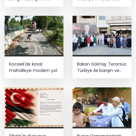
gerçekleştirildi
Konağı'nın temeli atıldı
Kocaeli'de kırsal
Bakan Göktaş: Terörsüz
mahalleye modern yol
Türkiye ile barışın ve
istikrarın güçlendiği
gelecek hedefliyoruz
Filistin'in dünyaya
Bursa Osmangazi’nin