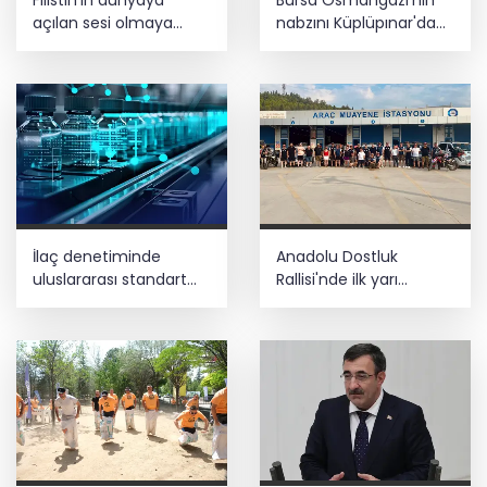
açılan sesi olmaya
nabzını Küplüpınar'da
devam edeceğiz
tuttu
İlaç denetiminde
Anadolu Dostluk
uluslararası standart
Rallisi'nde ilk yarı
dönemi
tamamlandı