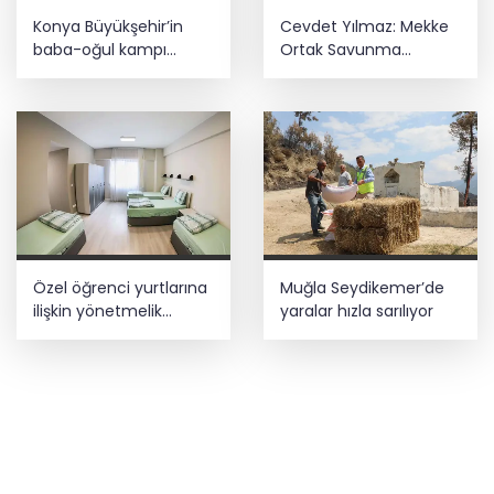
Konya Büyükşehir’in
Cevdet Yılmaz: Mekke
baba-oğul kampı
Ortak Savunma
Ağustos'ta da sürecek
Anlaşması bölgesel
güvenliğe katkı
sağlayacak
Özel öğrenci yurtlarına
Muğla Seydikemer’de
ilişkin yönetmelik
yaralar hızla sarılıyor
değişikliği... Geçiş süresi
uzatıldı