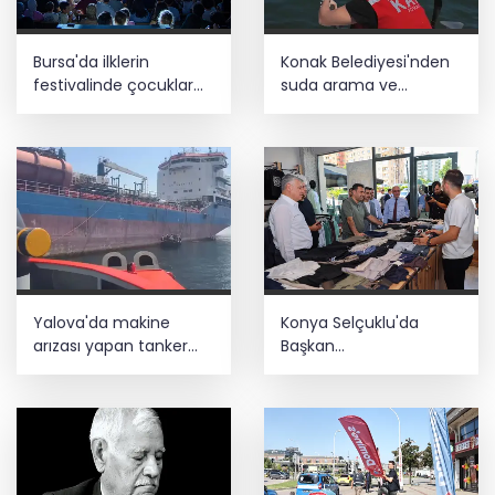
Bursa'da ilklerin
Konak Belediyesi'nden
festivalinde çocuklar
suda arama ve
da şen şakrak
kurtarma eğitimi
Yalova'da makine
Konya Selçuklu'da
arızası yapan tanker
Başkan
güvenli bölgeye çekildi
Pekyatırmacı'dan
esnaf ziyareti