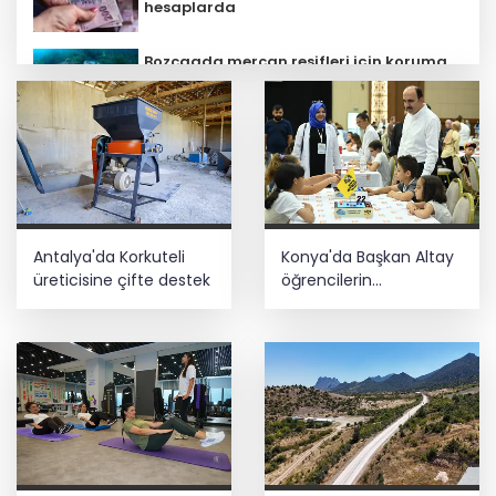
hesaplarda
Bozcaada mercan resifleri için koruma
seferberliği... 180 deniz canlısı türü kayıt
altına alındı
MGK bugün toplanıyor... Gündem
'Terörsüz Türkiye'
Kayseri Büyükşehir gökyüzü tutkunlarını
Antalya'da Korkuteli
Konya'da Başkan Altay
Erciyes'te buluşturacak
üreticisine çifte destek
öğrencilerin
heyecanına ortak oldu
Mardin Kızıltepe Meclis Platformu’ndan
'sanal kumar' alarmı!