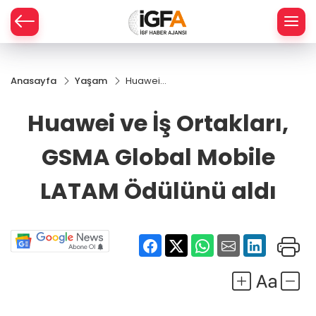
Anasayfa
Yaşam
Huawei
ÇE
ve İş
Ortakları,
Huawei ve İş Ortakları,
GSMA
RAY
Global
GSMA Global Mobile
Mobile
SPOR
LATAM
Ödülünü
LATAM Ödülünü aldı
aldı
R