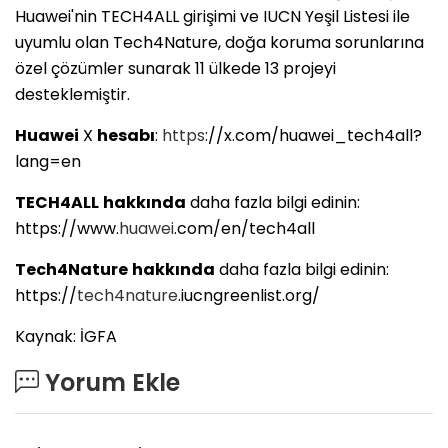
Huawei'nin TECH4ALL girişimi ve IUCN Yeşil Listesi ile
uyumlu olan Tech4Nature, doğa koruma sorunlarına
özel çözümler sunarak 11 ülkede 13 projeyi
desteklemiştir.
Huawei
X
hesabı
:
https
://x.com/huawei_tech4all?
lang=en
TECH4ALL
hakkında
daha fazla bilgi edinin:
https://www.
huawei
.com/en/tech4all
Tech4Nature
hakkında
daha fazla bilgi edinin:
https://
tech4nature
.iucngreenlist.org/
Kaynak: İGFA
Yorum Ekle