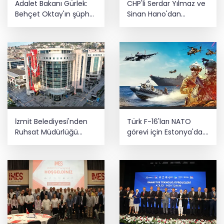
Adalet Bakanı Gürlek:
CHP'li Serdar Yılmaz ve
Behçet Oktay'ın şüpheli
Sinan Hano'dan
ölümü yeniden
OGC’ye ziyaret
kapsamlı şekilde
incelenecek
İzmit Belediyesi'nden
Türk F-16'ları NATO
Ruhsat Müdürlüğü
görevi için Estonya'da...
iddialarına açıklama
MSB yerli savunma
sistemleriyle güçleniyor