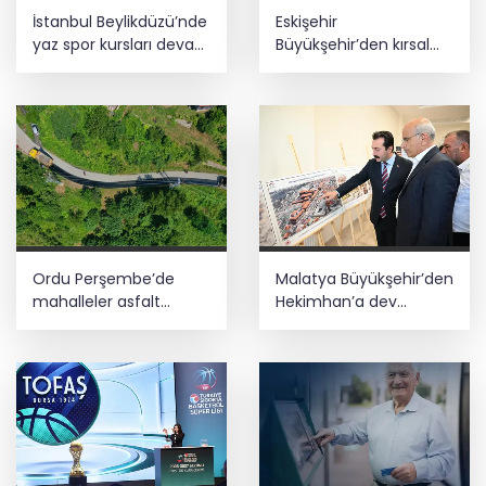
İstanbul Beylikdüzü’nde
Eskişehir
yaz spor kursları devam
Büyükşehir’den kırsal
ediyor
mahallelere yol yatırımı
Ordu Perşembe’de
Malatya Büyükşehir’den
mahalleler asfalt
Hekimhan’a dev
konforuna kavuştu
yatırım