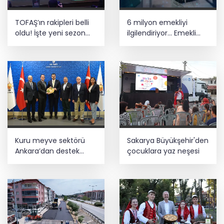
TOFAŞ’ın rakipleri belli
6 milyon emekliyi
oldu! İşte yeni sezon
ilgilendiriyor... Emekli
fikstürü
aylığı fark ödemeleri 7
Ağustos'ta hesaplarda
Kuru meyve sektörü
Sakarya Büyükşehir'den
Ankara’dan destek
çocuklara yaz neşesi
istedi