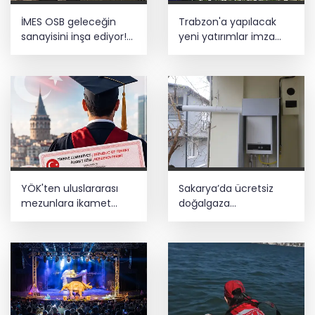
İMES OSB geleceğin
Trabzon'a yapılacak
sanayisini inşa ediyor!
yeni yatırımlar imza
Sanayinin geleceği
altına alındı
İMES OSB'de konuşuldu
YÖK'ten uluslararası
Sakarya’da ücretsiz
mezunlara ikamet
doğalgaza
kolaylığı... Süre 2 yıla
kavuşacaklar
kadar uzatılabilecek