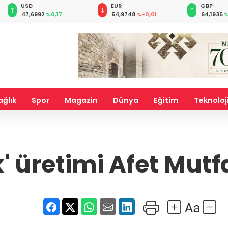
EUR
GBP
CHF
54,9748
%-0,01
64,1935
%0,08
58,6923
ağlık
Spor
Magazin
Dünya
Eğitim
Teknoloj
' üretimi Afet Mut