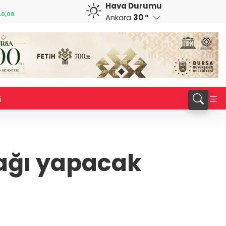
Hava Durumu
CAD
RUB
%0,22
34,0077
%0,15
0,5836
%0,90
Ankara
30 °
i
fağı yapacak