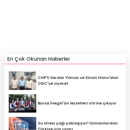
En Çok Okunan Haberler
CHP'li Serdar Yılmaz ve Sinan Hano'dan
OGC’ye ziyaret
Bursa İnegöl'ün lezzetleri vitrine çıkıyor
Su stresi çağı yaklaşıyor! Uzmanlardan
Türkiye için uyarı