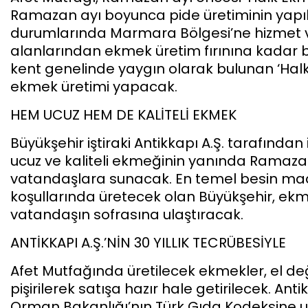
Ramazan ayı boyunca pide üretiminin yapı
durumlarında Marmara Bölgesi’ne hizmet v
alanlarından ekmek üretim fırınına kadar 
kent genelinde yaygın olarak bulunan ‘Hal
ekmek üretimi yapacak.
HEM UCUZ HEM DE KALİTELİ EKMEK
Büyükşehir iştiraki Antikkapı A.Ş. tarafından 
ucuz ve kaliteli ekmeğinin yanında Ramazan 
vatandaşlara sunacak. En temel besin mad
koşullarında üretecek olan Büyükşehir, ekmek
vatandaşın sofrasına ulaştıracak.
ANTİKKAPI A.Ş.’NİN 30 YILLIK TECRÜBESİYLE
Afet Mutfağında üretilecek ekmekler, el 
pişirilerek satışa hazır hale getirilecek. Anti
Orman Bakanlığı’nın Türk Gıda Kodeksine 