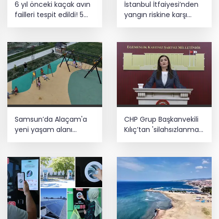
6 yıl önceki kaçak avın
İstanbul İtfaiyesi’nden
seferberliği... 180 deniz canlısı türü kayıt
failleri tespit edildi! 5
yangın riskine karşı
altına alındı
yaban keçisi için ceza
videolu uyarı
uygulandı
Teröristler teslim olmaya devam
ediyor... Hudutlarda 490 kişi yakalandı
Samsun’da Alaçam'a
CHP Grup Başkanvekili
yeni yaşam alanı
Kılıç’tan 'silahsızlanma'
kazandırıldı
vurgusu