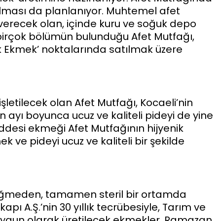
lması da planlanıyor. Muhtemel afet
erecek olan, içinde kuru ve soğuk depo
birçok bölümün bulunduğu Afet Mutfağı,
k Ekmek’ noktalarında satılmak üzere
işletilecek olan Afet Mutfağı, Kocaeli’nin
ayı boyunca ucuz ve kaliteli pideyi de yine
desi ekmeği Afet Mutfağının hijyenik
 ve pideyi ucuz ve kaliteli bir şekilde
değmeden, tamamen steril bir ortamda
kkapı A.Ş.’nin 30 yıllık tecrübesiyle, Tarım ve
uygun olarak üretilecek ekmekler, Ramazan