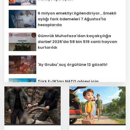
6 milyon emekliyi ilgilendiriyor... Emekli
aylığı fark ödemeleri 7 Ağustos'ta
hesaplarda
Gümrük Muhafaza'dan kaçakçılığa
darbe! 2026'da 58 bin 519 canlı hayvan
kurtarıldı
'Ay Grubu' suç örgütüne 12 gözaltı!
Türk F-16'ları NATO görevi için
Estonya'da... MSB yerli savunma
sistemleriyle güçleniyor
SpaceX'ten Ay'a çarpma açıklaması:
Sorumlu uzay operasyonları için
çalışıyoruz
Bozcaada mercan resifleri için koruma