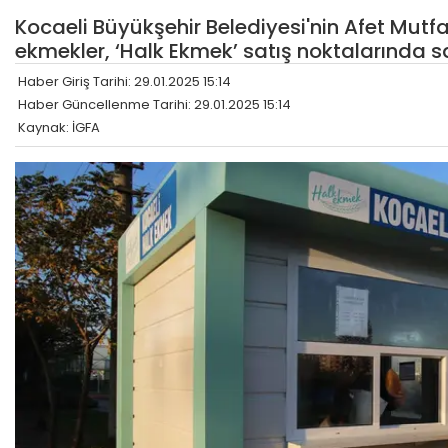
Kocaeli Büyükşehir Belediyesi'nin Afet Mutfağ
ekmekler, ‘Halk Ekmek’ satış noktalarında 
Haber Giriş Tarihi: 29.01.2025 15:14
Haber Güncellenme Tarihi: 29.01.2025 15:14
Kaynak: İGFA