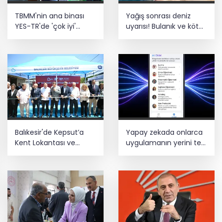
TBMM'nin ana binası
Yağış sonrası deniz
YES-TR'de 'çok iyi'
uyarısı! Bulanık ve kötü
olarak sertifikalandırıldı
kokulu suda yüzmeyin
Balıkesir'de Kepsut’a
Yapay zekada onlarca
Kent Lokantası ve
uygulamanın yerini tek
altyapı desteği
asistan alabilir