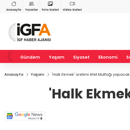
RY
BIST 100
USD
76
%1,11
13.798,82
%0,70
47,6992
%0,17
Anasayfa
Yazarlar
Foto Galeri
Video Galeri
Gündem
Yaşam
Siyaset
Ekonomi
S
Anasayfa
Yaşam
'Halk Ekmek' üretimi Afet Mutfağı yapacak
'Halk Ekmek