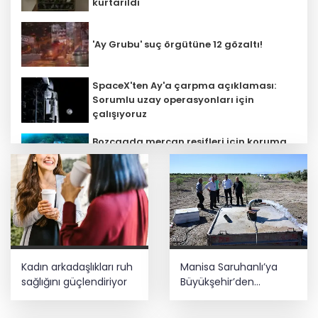
kurtarıldı
'Ay Grubu' suç örgütüne 12 gözaltı!
SpaceX'ten Ay'a çarpma açıklaması:
Sorumlu uzay operasyonları için
çalışıyoruz
Bozcaada mercan resifleri için koruma
seferberliği... 180 deniz canlısı türü kayıt
altına alındı
Kayseri Büyükşehir gökyüzü tutkunlarını
Erciyes'te buluşturacak
MGK bugün toplanıyor... Gündem
Kadın arkadaşlıkları ruh
Manisa Saruhanlı’ya
'Terörsüz Türkiye'
sağlığını güçlendiriyor
Büyükşehir’den
tarımsal destek
Teröristler teslim olmaya devam