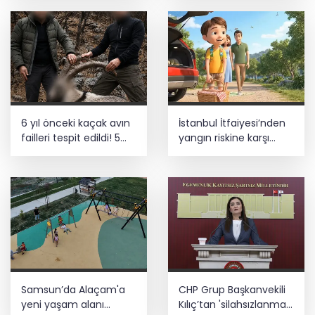
açıklandı
6 yıl önceki kaçak avın
İstanbul İtfaiyesi’nden
failleri tespit edildi! 5
yangın riskine karşı
yaban keçisi için ceza
videolu uyarı
uygulandı
Samsun’da Alaçam'a
CHP Grup Başkanvekili
yeni yaşam alanı
Kılıç’tan 'silahsızlanma'