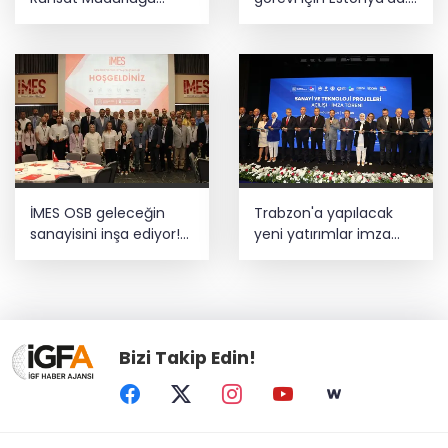
iddialarına açıklama
MSB yerli savunma
sistemleriyle güçleniyor
İMES OSB geleceğin
Trabzon'a yapılacak
sanayisini inşa ediyor!
yeni yatırımlar imza
Sanayinin geleceği
altına alındı
İMES OSB'de konuşuldu
Bizi Takip Edin!