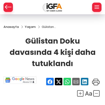
Anasayfa
Yaşam
Gülistan
ÇE
Doku
davasında
Gülistan Doku
4 kişi daha
RAY
tutuklandı
davasında 4 kişi daha
SPOR
tutuklandı
R