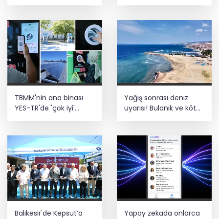
kazandırıldı
vurgusu
TBMM'nin ana binası
Yağış sonrası deniz
YES-TR'de 'çok iyi'
uyarısı! Bulanık ve kötü
olarak sertifikalandırıldı
kokulu suda yüzmeyin
Balıkesir'de Kepsut’a
Yapay zekada onlarca