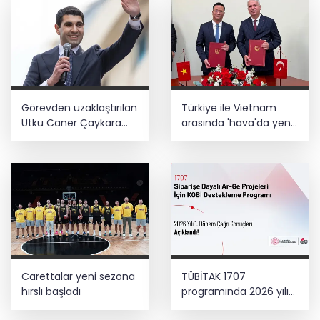
Görevden uzaklaştırılan
Türkiye ile Vietnam
Utku Caner Çaykara
arasında 'hava'da yeni
hakkında tahliye kararı
dönem... Sefer
kapasitesi artırıldı
Carettalar yeni sezona
TÜBİTAK 1707
hırslı başladı
programında 2026 yılı
ilk dönem sonuçları