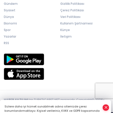
Gündem
Gizlilik Politikası
Siyaset
Çerez Politikası
Dünya
Veri Politikası
Ekonomi
Kullanım Şartnamesi
Spor
Künye
Yazarlar
İletişim
RSS
HABER YAZILIMI
bir TURKTICARET.NET projesidir. Copyright© 2006-
2026 Tüm hakları saklıdır.
Sizlere daha iyi hizmet sunabilmek adına sitemizde çerez
konumlandırmaktayız. Kişisel verileriniz, KVKK ve GDPR kapsamında