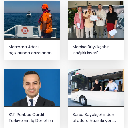
ediyor... Hudutlarda 490 kişi yakalandı
Marmara Adası
Manisa Büyükşehir
açıklarında arızalanan
'sağlıklı işyeri'
tekne kurtarıldı
sertifikasına kavuştu
BNP Paribas Cardif
Bursa Büyükşehir'den
Türkiye'nin İç Denetim
afetlere hazır iki yeni
Direktörü Mustafa
mobil araç