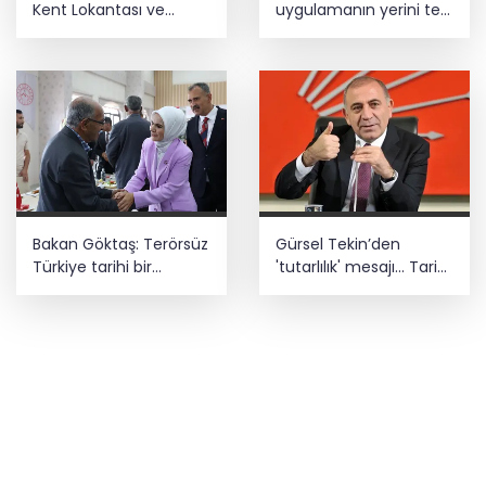
Kent Lokantası ve
uygulamanın yerini tek
altyapı desteği
asistan alabilir
Bakan Göktaş: Terörsüz
Gürsel Tekin’den
Türkiye tarihi bir
'tutarlılık' mesajı... Tarihi
adımdır
meselelerde pusula
net olmalı