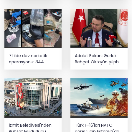
Güneş oldu
71 ilde dev narkotik
Adalet Bakanı Gürlek:
operasyonu: 844
Behçet Oktay'ın şüpheli
tutuklama
ölümü yeniden
kapsamlı şekilde
incelenecek
İzmit Belediyesi'nden
Türk F-16'ları NATO
Ruhsat Müdürlüğü
görevi için Estonya'da...