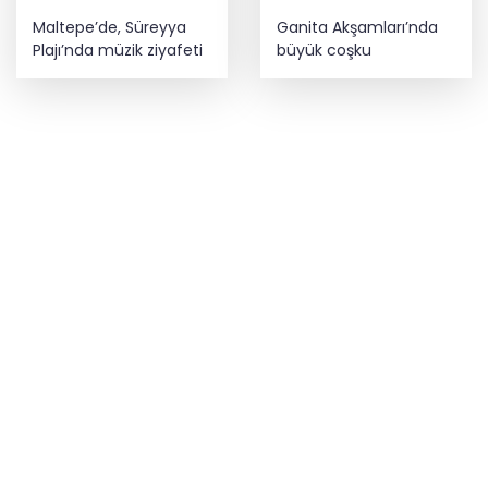
Maltepe’de, Süreyya
Ganita Akşamları’nda
Plajı’nda müzik ziyafeti
büyük coşku