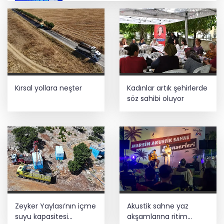
İbrahim Burkay seçimlerde açık ara
önde! Dev lansmanda neler oldu?
İş Bankası Grubu üst yönetiminde görev
değişimi
Kırsal yollara neşter
Kadınlar artık şehirlerde
Trabzon iklim ve enerji ağında
söz sahibi oluyor
İzmir Tire lokantalarında yeni dönem
başlıyor
Zeyker Yaylası’nın içme
Akustik sahne yaz
suyu kapasitesi
akşamlarına ritim