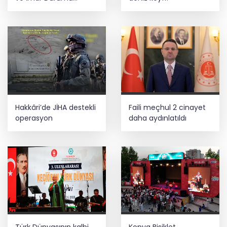
Sorgulama yenilendi
Hakkâri’de JİHA destekli
Faili meçhul 2 cinayet
operasyon
daha aydınlatıldı
Türk Dünyasının kalbi
Konya Bisiklet