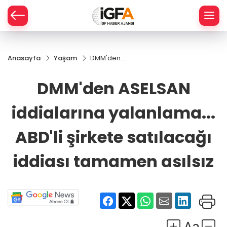
Anasayfa
Yaşam
DMM'den
ÇE
ASELSAN
iddialarına
DMM'den ASELSAN
yalanlama...
RAY
ABD'li
iddialarına yalanlama...
şirkete
SPOR
satılacağı
iddiası
ABD'li şirkete satılacağı
tamamen
R
asılsız
iddiası tamamen asılsız