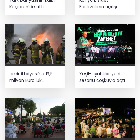
Keçiören’de attı
Festivali’nin açılışı
coşkuyla gerçekleşti
İzmir İtfaiyesi’ne 13,5
Yeşil-siyahlılar yeni
milyon Euro’luk
sezonu coşkuyla açtı
teknoloji yatırımı