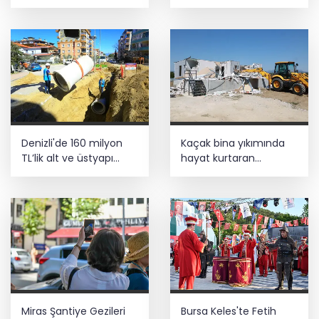
güçlendirildi
katıyor
Denizli'de 160 milyon
Kaçak bina yıkımında
TL’lik alt ve üstyapı
hayat kurtaran
yatırımı
müdahale
Miras Şantiye Gezileri
Bursa Keles'te Fetih