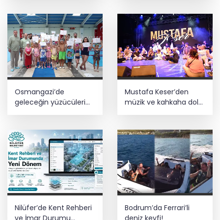
Osmangazi’de
Mustafa Keser’den
geleceğin yüzücüleri
müzik ve kahkaha dolu
sertifikalarını aldı
gece
Nilüfer’de Kent Rehberi
Bodrum’da Ferrari’li
ve İmar Durumu
deniz keyfi!