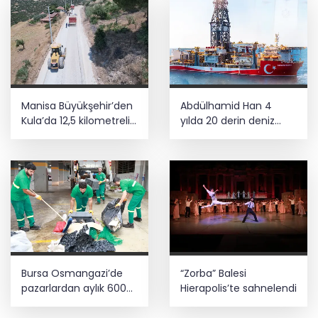
Manisa Büyükşehir’den
Abdülhamid Han 4
Kula’da 12,5 kilometrelik
yılda 20 derin deniz
yol hamlesi
kuyusu tamamladı
Bursa Osmangazi’de
“Zorba” Balesi
pazarlardan aylık 600
Hierapolis’te sahnelendi
ton atık toplanıyor