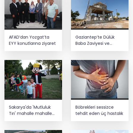
AFAD’dan Yozgat’ta
Gaziantep’te Dülük
EYY konutlarına ziyaret
Baba Zaviyesi ve
Türbesi asıl yerinde
yeniden inşa edilecek
Sakarya'da 'Mutluluk
Böbrekleri sessizce
Tırı' mahalle mahalle
tehdit eden üç hastalık
geziyor