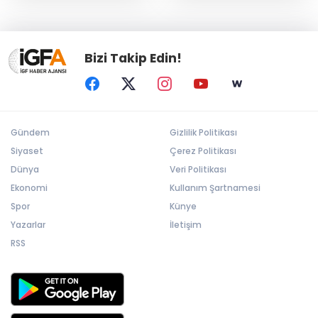
Bizi Takip Edin!
Gündem
Gizlilik Politikası
Siyaset
Çerez Politikası
Dünya
Veri Politikası
Ekonomi
Kullanım Şartnamesi
Spor
Künye
Yazarlar
İletişim
RSS