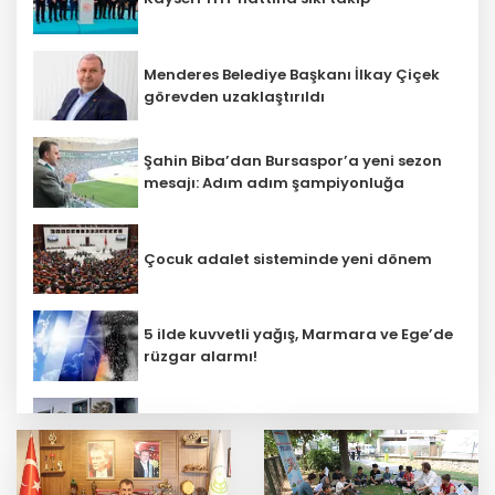
Menderes Belediye Başkanı İlkay Çiçek
görevden uzaklaştırıldı
Şahin Biba’dan Bursaspor’a yeni sezon
mesajı: Adım adım şampiyonluğa
Çocuk adalet sisteminde yeni dönem
5 ilde kuvvetli yağış, Marmara ve Ege’de
rüzgar alarmı!
Emniyet teşkilatına 6 bin 250 yeni kadro!
Detaylar belli oldu