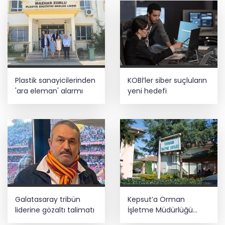
Plastik sanayicilerinden
KOBİ’ler siber suçluların
'ara eleman' alarmı
yeni hedefi
Galatasaray tribün
Kepsut’a Orman
liderine gözaltı talimatı
İşletme Müdürlüğü
kuruluyor