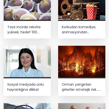
Taze incirde rekolte
Korkudan komediye,
yüksek, hedef 100
animasyondan
milyon dolar
dramaya 6 yeni film
vizyonda
Sosyal medyada ünlü
Orman yangınları
hayranlığına dikkat
şirketler istratejik risk...
Sigorta açığı büyüyor