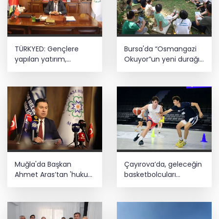
Üniversitelerde yeni dönem! Akademik
sahtekârlığa hapis, öğrencilere dönüş
yolu
Tercih döneminde kararsız kalan
TÜRKYED: Gençlere
Bursa'da “Osmangazi
gençlere bilimsel yol haritası... Halen
kararsızsanız bu testi çözün!
yapılan yatırım,
Okuyor”un yeni durağı
Türkiye’nin geleceğine
Yeniceabat oldu
yatırımdır
Büyükelçiliklerde değişim... 4 ülkeye yeni
atama
Muğla'da Başkan
Çayırova’da, geleceğin
Ahmet Aras’tan 'hukuk
basketbolcuları
müşavirliği' açıklaması
seçmelerde ter döktü