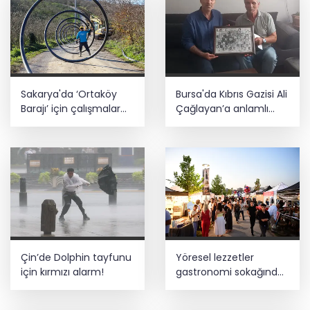
Sakarya'da ‘Ortaköy
Bursa'da Kıbrıs Gazisi Ali
Barajı’ için çalışmalar
Çağlayan’a anlamlı
başladı
ziyaret
Çin’de Dolphin tayfunu
Yöresel lezzetler
için kırmızı alarm!
gastronomi sokağında
ziyaretçilerle buluşuyor