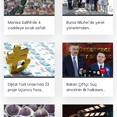
Manisa Salihli’de 4
Bursa Nilüfer'de yerel
caddeye sıcak asfalt
yönetimden
mahallelerde yerinde
inceleme
Dijital Türk Lirası’nda 23
Bakan Çiftçi: Suç
proje üçüncü faza
zincirinin ilk halkasını
geçti
kıracağız