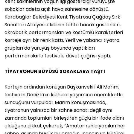
Kent sakinlerinin yoğun ilgi gösterdiği yürüyüşte
sokaklar adeta açık hava sahnesine dönüştü.
Karabağlar Belediyesi Kent Tiyatrosu Çağdaş Sirk
Sanatları Atölyesi ekibinin tahta bacak gösterileri,
akrobatik performansları ve kostümlü karakterleri
korteje ayrı bir renk kattı. Yerli ve yabancı tiyatro
grupları da yürüyüş boyunca yaptıkları
performanslarla festivale davet çağrısı yaptı.
TİYATRONUN BÜYÜSÜ SOKAKLARA TAŞTI
Kortejin ardından konuşan Başkanvekili Ali Marım,
festivalin Denizli’nin kültürel yaşamına önemli katkı
sunduğunu vurguladı. Marım konuşmasında,
tiyatronun yalnızca bir sahne sanatı değil aynı
zamanda toplumları birleştiren güçlü bir ifade alanı
olduğuna dikkat çekerek, “Amatör ruhla yapılan her
sahne, aslında büyük bir emeğin, inancın ve kültürel