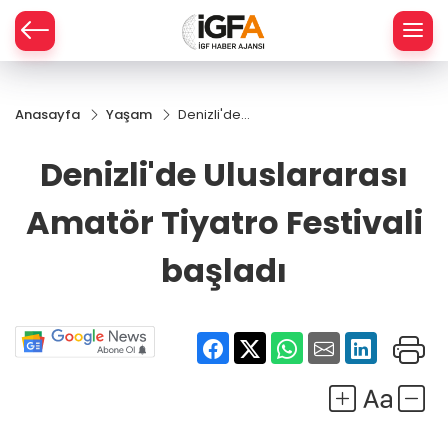
Anasayfa
Yaşam
Denizli'de
ÇE
Uluslararası
Amatör
Denizli'de Uluslararası
Tiyatro
RAY
Festivali
Amatör Tiyatro Festivali
başladı
SPOR
başladı
R