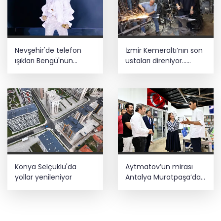
Nevşehir'de telefon
İzmir Kemeraltı’nın son
ışıkları Bengü'nün
ustaları direniyor...
şarkılarına eşlik etti
Çekiç sesleriyle
yaşayan miras
Konya Selçuklu'da
Aytmatov’un mirası
yollar yenileniyor
Antalya Muratpaşa’da
büyüyor