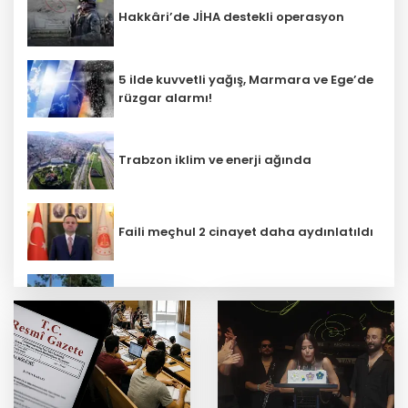
Hakkâri’de JİHA destekli operasyon
5 ilde kuvvetli yağış, Marmara ve Ege’de
rüzgar alarmı!
Trabzon iklim ve enerji ağında
Faili meçhul 2 cinayet daha aydınlatıldı
Kayseri Uluslarası Kültepe Toplantısı
bilim insanlarını buluşturdu
CHP İstanbul’da yeni katılımlar... Gürsel
Tekin: Birlikte başaracağız