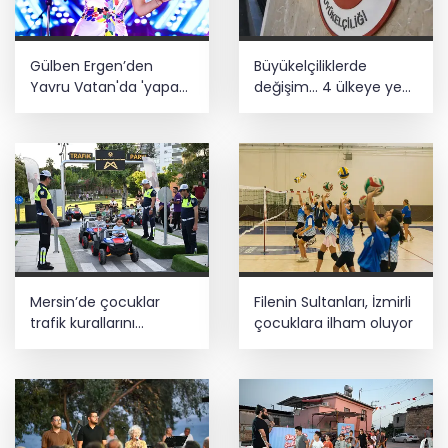
Gülben Ergen’den
Büyükelçiliklerde
Yavru Vatan'da 'yapay
değişim... 4 ülkeye yeni
zekâ' çıkışı
atama
Mersin’de çocuklar
Filenin Sultanları, İzmirli
trafik kurallarını
çocuklara ilham oluyor
öğreniyor