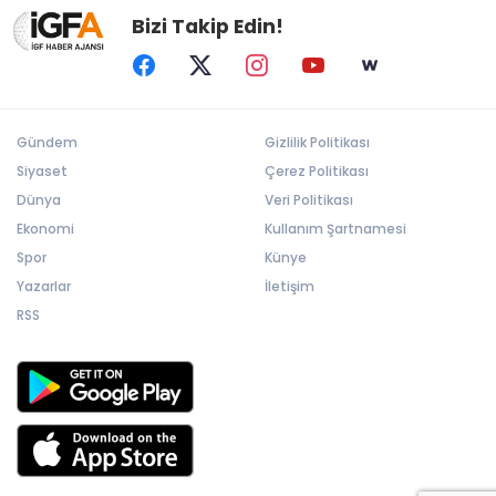
Bizi Takip Edin!
Gündem
Gizlilik Politikası
Siyaset
Çerez Politikası
Dünya
Veri Politikası
Ekonomi
Kullanım Şartnamesi
Spor
Künye
Yazarlar
İletişim
RSS