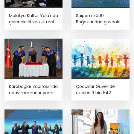
Malatya Kültür Yolu'nda
Saipem 7000
geleneksel ve kültürel
Boğazlar'dan güvenle
birikim
geçti
Karabağlar Zabıtası'nda
Çocuklar Güvende
aday memurlar yemin
ekipleri 9 bin 842
etti
çocuğu spora ve
sosyal faaliyetlere
yönlendirdi