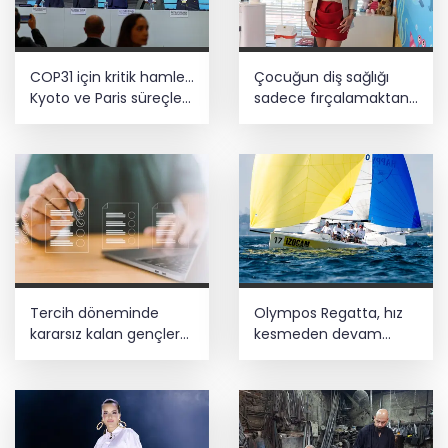
COP31 için kritik hamle...
Çocuğun diş sağlığı
Kyoto ve Paris süreçleri
sadece fırçalamaktan
Türkiye’de yönetilecek
ibaret değil
Tercih döneminde
Olympos Regatta, hız
kararsız kalan gençlere
kesmeden devam
bilimsel yol haritası...
ediyor
Halen kararsızsanız bu
testi çözün!