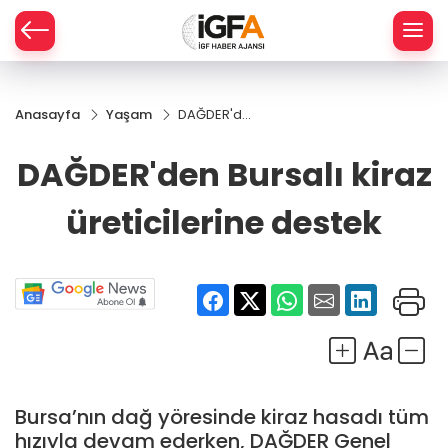
Anasayfa
Yaşam
DAĞDER'den
ÇE
Bursalı kiraz
üreticilerine
DAĞDER'den Bursalı kiraz
destek
RAY
üreticilerine destek
SPOR
R
Bursa’nın dağ yöresinde kiraz hasadı tüm
hızıyla devam ederken, DAĞDER Genel