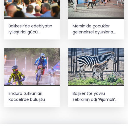
Balıkesir’de edebiyatın
Mersin’de çocuklar
iyileştirici gücü
geleneksel oyunlarla
konuşuldu
buluştu
Enduro tutkunları
Başkentte yavru
Kocaeli’de buluştu
zebranın adı ‘Pijamalı’
oldu