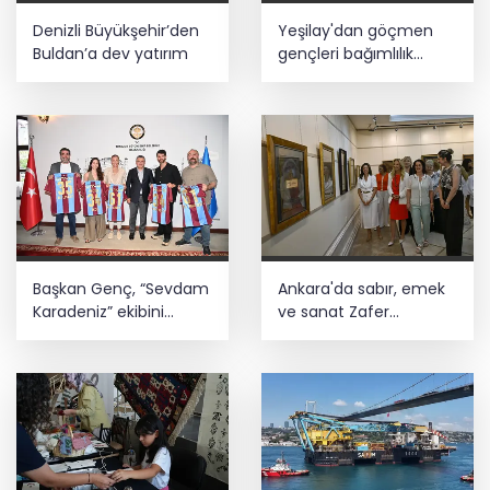
Denizli Büyükşehir’den
Yeşilay'dan göçmen
Buldan’a dev yatırım
gençleri bağımlılık
risklerinden koruyacak
uluslararası model
Başkan Genç, “Sevdam
Ankara'da sabır, emek
Karadeniz” ekibini
ve sanat Zafer
ağırladı! Film Festivali
Çarşısı’nda hayat buldu
Aralık’ta