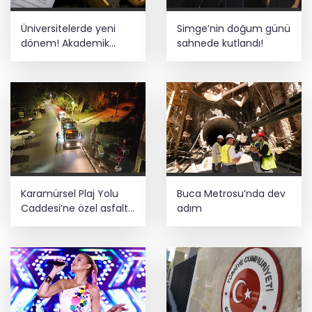
Bursa Büyükşehir Harmancık’ta da
Üniversitelerde yeni
Simge’nin doğum günü
yolları yeniliyor
dönem! Akademik
sahnede kutlandı!
sahtekârlığa hapis,
öğrencilere dönüş yolu
Bursa Keles'te Fetih coşkusu
Karamürsel Plaj Yolu
Buca Metrosu’nda dev
Caddesi’ne özel asfalt
adım
dokunuşu