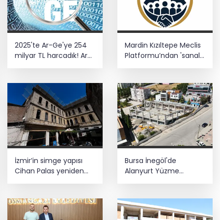
2025'te Ar-Ge'ye 254
Mardin Kızıltepe Meclis
milyar TL harcadık! Ar-
Platformu’ndan 'sanal
Ge'de en büyük pay
kumar' alarmı!
üniversitelere
İzmir’in simge yapısı
Bursa İnegöl'de
Cihan Palas yeniden
Alanyurt Yüzme
hayat buluyor
Havuzu'nda çalışmalar
tam gaz