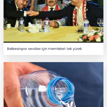
Balıkesirspor sevdası için memleket tek yürek