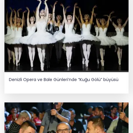
Denizli Opera ve Bale Günleri’nde “Kuğu Gölü” büyüsü