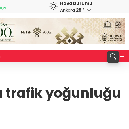
Hava Durumu
CAD
RUB
%-0,17
33,9669
%0,06
0,5807
%-0,39
Ankara
28 °
i
trafik yoğunluğu