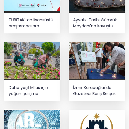
adım: "Büyük Aile Platformu" kuruldu
TÜBİTAK'tan lisansüstü
Ayvalık, Tarihi Gümrük
15 Temmuz'un firari teröristi tutuklandı!
araştırmacılara
Meydanı'na kavuştu
performans bursu
çağrısı
Temmuz'da 107 bin gıda denetimine 250
milyon TL ceza kesildi
Daha yeşil Milas için
İzmir Karabağlar'da
yoğun çalışma
Gazeteci Barış Selçuk
saygıyla anıldı