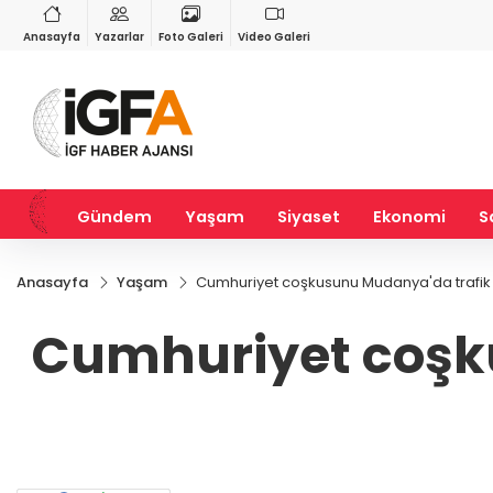
RY
BIST 100
USD
78
%0,87
13.752,52
%0,36
47,5897
%0,06
Anasayfa
Yazarlar
Foto Galeri
Video Galeri
Gündem
Yaşam
Siyaset
Ekonomi
S
Anasayfa
Yaşam
Cumhuriyet coşkusunu Mudanya'da trafik
Cumhuriyet coşk