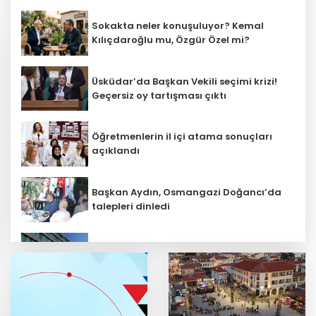
Sokakta neler konuşuluyor? Kemal
Kılıçdaroğlu mu, Özgür Özel mi?
Üsküdar’da Başkan Vekili seçimi krizi!
Geçersiz oy tartışması çıktı
Öğretmenlerin il içi atama sonuçları
açıklandı
Başkan Aydın, Osmangazi Doğancı’da
talepleri dinledi
Üsküdar’da seçimi CHP’nin adayı Sibel
Tan Çetinkaya kazandı
Mardin'de geleceğin inşası için dev