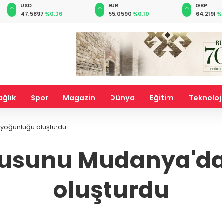
EUR
GBP
CHF
55,0590
%0,10
64,2191
%0,21
58,8284
ağlık
Spor
Magazin
Dünya
Eğitim
Teknoloj
 yoğunluğu oluşturdu
usunu Mudanya'da 
oluşturdu