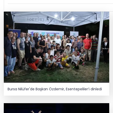
Bursa Nilüfer'de Başkan Özdemir, Esentepeliler’i dinledi