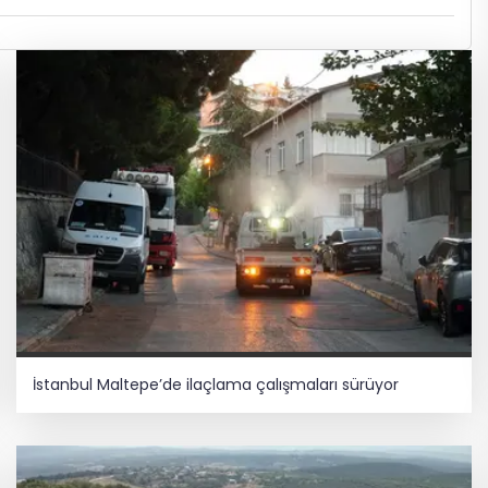
İstanbul Maltepe’de ilaçlama çalışmaları sürüyor