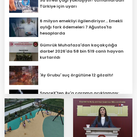
Su stresi çağı yaklaşıyor! Uzmanlardan
Türkiye için uyarı
6 milyon emekliyi ilgilendiriyor... Emekli
aylığı fark ödemeleri 7 Ağustos'ta
hesaplarda
Gümrük Muhafaza'dan kaçakçılığa
darbe! 2026'da 58 bin 519 canlı hayvan
kurtarıldı
'Ay Grubu' suç örgütüne 12 gözaltı!
SpaceX'ten Ay'a çarpma açıklaması:
Sorumlu uzay operasyonları için
çalışıyoruz
Bozcaada mercan resifleri için koruma
seferberliği... 180 deniz canlısı türü kayıt
altına alındı