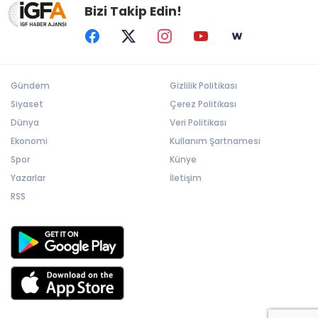
Bizi Takip Edin!
Gündem
Gizlilik Politikası
Siyaset
Çerez Politikası
Dünya
Veri Politikası
Ekonomi
Kullanım Şartnamesi
Spor
Künye
Yazarlar
İletişim
RSS