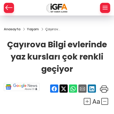
Anasayfa
Yaşam
Çayırova
ÇE
Bilgi
evlerinde
Çayırova Bilgi evlerinde
yaz
RAY
kursları
yaz kursları çok renkli
çok renkli
SPOR
geçiyor
geçiyor
R