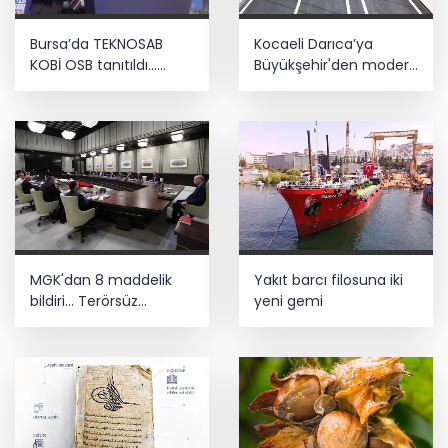
Bursa’da TEKNOSAB
Kocaeli Darıca’ya
KOBİ OSB tanıtıldı...
Büyükşehir'den modern
Bursa’nın kalkınma
ulaşım yatırımı
yolculuğunda yeni
dönem
MGK'dan 8 maddelik
Yakıt barcı filosuna iki
bildiri... Terörsüz
yeni gemi
Türkiye, bölgesel
güvenlik ve Gazze
mesajı