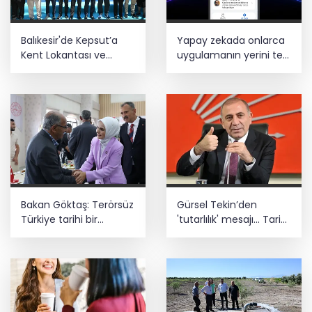
Balıkesir'de Kepsut’a
Yapay zekada onlarca
Kent Lokantası ve
uygulamanın yerini tek
altyapı desteği
asistan alabilir
Bakan Göktaş: Terörsüz
Gürsel Tekin’den
Türkiye tarihi bir
'tutarlılık' mesajı... Tarihi
adımdır
meselelerde pusula
net olmalı