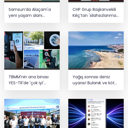
Türk F-16'ları NATO görevi için
Samsun’da Alaçam'a
CHP Grup Başkanvekili
Estonya'da... MSB yerli savunma
sistemleriyle güçleniyor
yeni yaşam alanı
Kılıç’tan 'silahsızlanma'
kazandırıldı
vurgusu
Teröristler teslim olmaya devam
ediyor... Hudutlarda 490 kişi yakalandı
TBMM'nin ana binası
Yağış sonrası deniz
YES-TR'de 'çok iyi'
uyarısı! Bulanık ve kötü
olarak sertifikalandırıldı
kokulu suda yüzmeyin