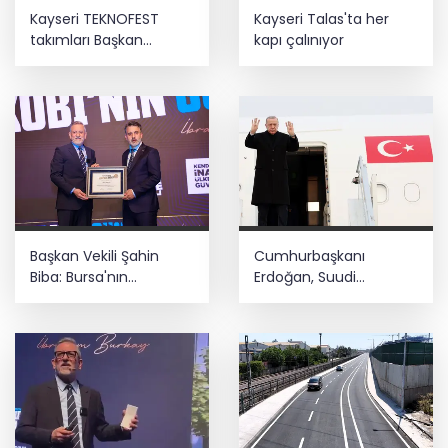
Kayseri TEKNOFEST
Kayseri Talas'ta her
takımları Başkan
kapı çalınıyor
Büyükkılıç'la buluştu
Başkan Vekili Şahin
Cumhurbaşkanı
Biba: Bursa'nın
Erdoğan, Suudi
geleceğini bütüncül
Arabistan yolcusu
anlayışla planlıyoruz