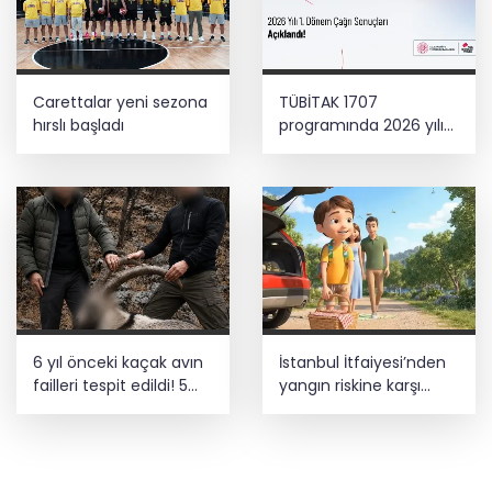
Carettalar yeni sezona
TÜBİTAK 1707
hırslı başladı
programında 2026 yılı
ilk dönem sonuçları
açıklandı
6 yıl önceki kaçak avın
İstanbul İtfaiyesi’nden
failleri tespit edildi! 5
yangın riskine karşı
yaban keçisi için ceza
videolu uyarı
uygulandı