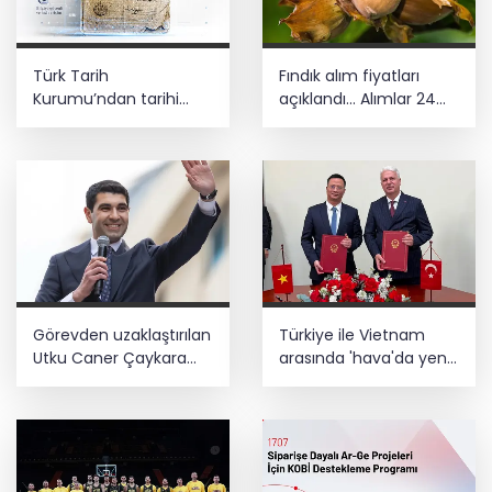
Türk Tarih
Fındık alım fiyatları
Kurumu’ndan tarihi
açıklandı... Alımlar 24
içerikler tek platformda
Ağustos'ta başlıyor
Görevden uzaklaştırılan
Türkiye ile Vietnam
Utku Caner Çaykara
arasında 'hava'da yeni
hakkında tahliye kararı
dönem... Sefer
kapasitesi artırıldı