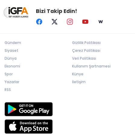
Bizi Takip Edin!
Gündem
Gizlilik Politikası
Siyaset
Çerez Politikası
Dünya
Veri Politikası
Ekonomi
Kullanım Şartnamesi
Spor
Künye
Yazarlar
İletişim
RSS