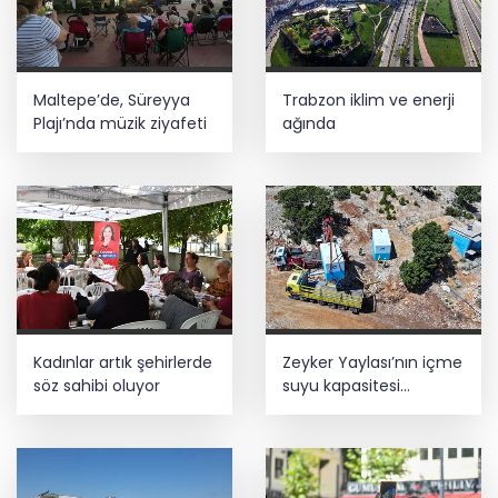
Maltepe’de, Süreyya
Trabzon iklim ve enerji
Plajı’nda müzik ziyafeti
ağında
Kadınlar artık şehirlerde
Zeyker Yaylası’nın içme
söz sahibi oluyor
suyu kapasitesi
güçlendirildi