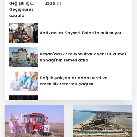
uzatıldı
Antikacılar Kayseri Talas'ta buluşuyor
Keşan'da 177 milyon liralık yeni Hükümet
Konağı'nın temeli atıldı
Sağlık çalışanlarından ücret ve
emeklilik reformu çağrısı
Depremde hasar görmüştü... Malatya
Arkeoloji Müzesi yenilendi
Mühendis Tek-Sen Bayındırlık’tan tarihi
adım: İlk şube Diyarbakır’da açıldı