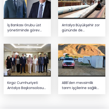
İş Bankası Grubu üst
Antalya Büyükşehir zor
yönetiminde görev
gününde de
değişimi
vatandaşın yanında
Kırgız Cumhuriyeti
ABB'den mevsimlik
Antalya Başkonsolosu
tarım işçilerine sağlık
Başkan Vekili Özdemir’i
buluşması
ziyaret etti