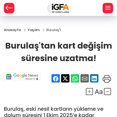
Anasayfa
Yaşam
Burulaş'tan
ÇE
kart
değişim
Burulaş'tan kart değişim
süresine
RAY
uzatma!
süresine uzatma!
SPOR
R
Burulaş, eski nesil kartların yükleme ve
dolum süresini 1 Ekim 2025’e kadar