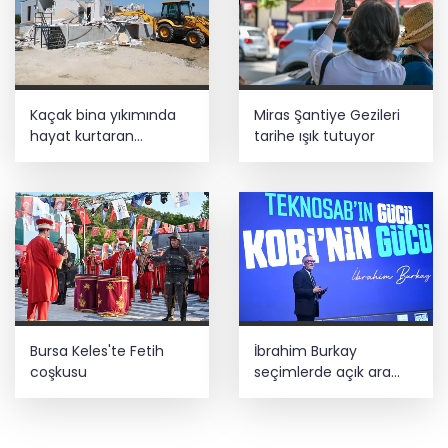
Kaçak bina yıkımında
Miras Şantiye Gezileri
hayat kurtaran
tarihe ışık tutuyor
müdahale
Bursa Keles'te Fetih
İbrahim Burkay
coşkusu
seçimlerde açık ara
önde! Dev lansmanda
neler oldu?