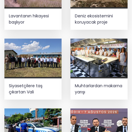
Kayseri Talas İnovasyon Merkezi finale
Lavantanın hikayesi
Deniz ekosistemini
kaldı
başlıyor
koruyacak proje
Terörsüz Türkiye yasa teklifi
komisyondan geçti
Lukaku Fener’e mi, Beşiktaş’a mı geliyor?
Siyasetçilere taş
Muhtarlardan makarna
çıkartan Vali
yarışı