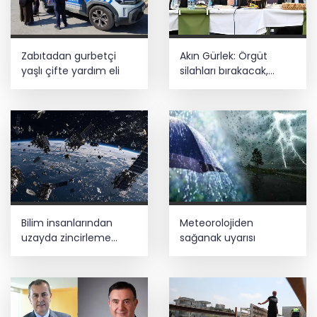
Zabıtadan gurbetçi
Akın Gürlek: Örgüt
yaşlı çifte yardım eli
silahları bırakacak,
mağaraları boşaltacak
Bilim insanlarından
Meteorolojiden
uzayda zincirleme
sağanak uyarısı
felaket uyarısı