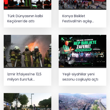
Türk Dünyasının kalbi
Konya Bisiklet
Keçiören’de attı
Festivali’nin açılışı
coşkuyla gerçekleşti
İzmir İtfaiyesi’ne 13,5
Yeşil-siyahlılar yeni
milyon Euro’luk
sezonu coşkuyla açtı
teknoloji yatırımı