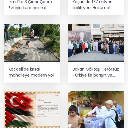
İzmit'te 3 Çınar Çocuk
Keşan'da 177 milyon
Evi için kura çekimi
liralık yeni Hükümet
gerçekleştirildi
Konağı'nın temeli atıldı
Kocaeli'de kırsal
Bakan Göktaş: Terörsüz
mahalleye modern yol
Türkiye ile barışın ve
istikrarın güçlendiği
gelecek hedefliyoruz