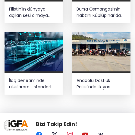
Filistin'in dünyaya
Bursa Osmangazi’nin
açılan sesi olmaya
nabzını Küplüpınar'da
devam edeceğiz
tuttu
İlaç denetiminde
Anadolu Dostluk
uluslararası standart
Rallisi'nde ilk yarı
dönemi
tamamlandı
Bizi Takip Edin!