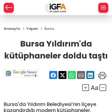
Anasayfa
Yaşam
Bursa
ÇE
Yıldırım'da
kütüphaneler
Bursa Yıldırım'da
doldu taştı
RAY
kütüphaneler doldu taştı
SPOR
R
Bursa'da Yıldırım Belediyesi’nin ilçeye
kazandırdığı modern kütüphaneler,