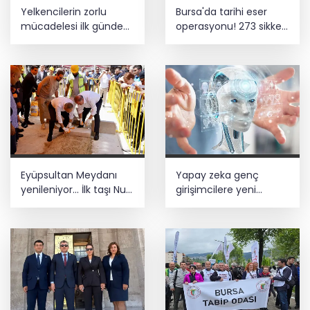
Yelkencilerin zorlu
Bursa'da tarihi eser
mücadelesi ilk günde
operasyonu! 273 sikke
nefes kesti
ve 18 obje ele geçirildi
Eyüpsultan Meydanı
Yapay zeka genç
yenileniyor... İlk taşı Nuri
girişimcilere yeni
Aslan koydu
kapılar açıyor