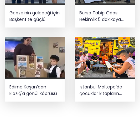
Gebze’nin geleceği için
Bursa Tabip Odası:
Başkent'te güçlü
Hekimlik 5 dakikaya
temaslar
sığmaz
Edirne Keşan’dan
İstanbul Maltepe’de
Elazığ'a gönül köprüsü
çocuklar kitapların
renkli dünyasında