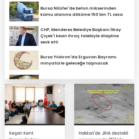
Bursa Nilüfer'de beton mikserinden
kamu alanına döküme 150 bin TL ceza
CHP, Menderes Belediye Başkanı İlkay
Çiçek'i kesin ihraç talebiyle disipline
sevk etti
Bursa Yıldırım'da Erguvan Bayramı
minyatürle geleceğe taşınacak
E-KİP’e Türkiye’nin Dijital Dönüşüm
Ödülü... Kamu kategorisinde zirvede
Özel öğrenci yurtlarına ilişkin
yönetmelik değişikliği... Geçiş süresi
uzatıldı
Ankara'da uyuşturucu ve fuhuş 8
Keşan Kent
Hakkari'de JİHA destekli
gözaltı