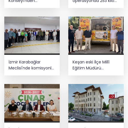
Konseyi'nden
operasyonda 253 kilo
muhtarlara nezaket
esrar ele geçirildi
ziyareti
Depremde hasar görmüştü... Malatya
Arkeoloji Müzesi yenilendi
İzmir Karabağlar
Keşan eski İlçe Millî
Meclisi'nde komisyonlar
Eğitim Müdürü
yeniden şekillendi
vefatının yıl
dönümünde anıldı