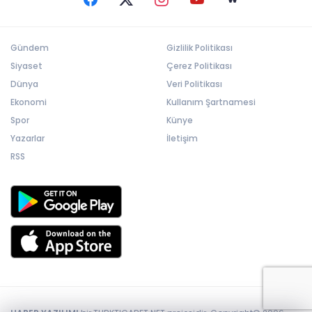
Gündem
Gizlilik Politikası
Siyaset
Çerez Politikası
Dünya
Veri Politikası
Ekonomi
Kullanım Şartnamesi
Spor
Künye
Yazarlar
İletişim
RSS