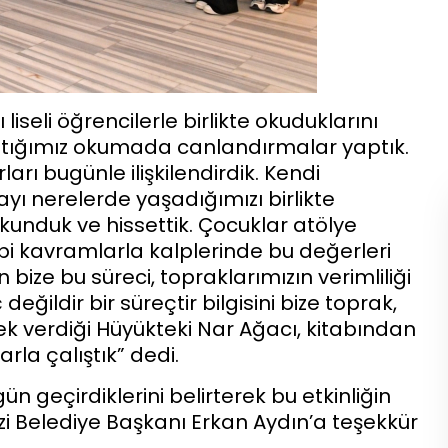
liseli öğrencilerle birlikte okuduklarını
tığımız okumada canlandırmalar yaptık.
ı bugünle ilişkilendirdik. Kendi
ayı nerelerde yaşadığımızı birlikte
okunduk ve hissettik. Çocuklar atölye
gibi kavramlarla kalplerinde bu değerleri
bize bu süreci, topraklarımızın verimliliği
ğildir bir süreçtir bilgisini bize toprak,
erek verdiği Hüyükteki Nar Ağacı, kitabından
la çalıştık” dedi.
 gün geçirdiklerini belirterek bu etkinliğin
Belediye Başkanı Erkan Aydın’a teşekkür