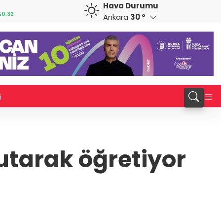
Hava Durumu
GBP
CHF
0,32
64,3468
%0,38
59,0083
%0,82
Ankara
30 °
i
utarak öğretiyor