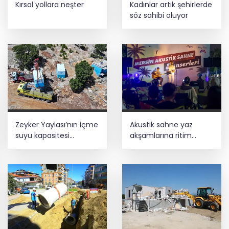
Kırsal yollara neşter
Kadınlar artık şehirlerde
Trabzon iklim ve enerji ağında
söz sahibi oluyor
İzmir Tire lokantalarında yeni dönem
başlıyor
Zeyker Yaylası’nın içme
Akustik sahne yaz
suyu kapasitesi
akşamlarına ritim
güçlendirildi
katıyor