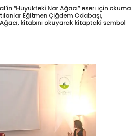
’in “Hüyükteki Nar Ağacı” eseri için okuma
atılanlar Eğitmen Çiğdem Odabaşı,
 Ağacı, kitabını okuyarak kitaptaki sembol