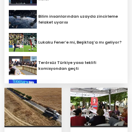
Bilim insanlarından uzayda zincirleme
felaket uyarısı
Lukaku Fener’e mi, Beşiktaş’a mı geliyor?
Terörsüz Türkiye yasa teklifi
komisyondan geçti
İbrahim Burkay seçimlerde açık ara
önde! Dev lansmanda neler oldu?
İş Bankası Grubu üst yönetiminde görev
değişimi