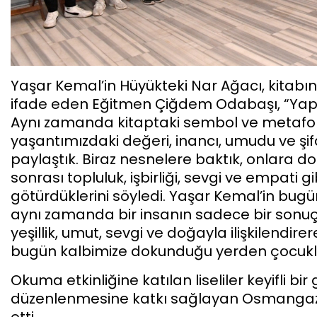
Yaşar Kemal’in Hüyükteki Nar Ağacı, kitabını 
ifade eden Eğitmen Çiğdem Odabaşı, “Yap
Aynı zamanda kitaptaki sembol ve metaforlar
yaşantımızdaki değeri, inancı, umudu ve şif
paylaştık. Biraz nesnelere baktık, onlara d
sonrası topluluk, işbirliği, sevgi ve empati 
götürdüklerini söyledi. Yaşar Kemal’in bugün 
aynı zamanda bir insanın sadece bir sonuç de
yeşillik, umut, sevgi ve doğayla ilişkilendir
bugün kalbimize dokunduğu yerden çocuklar
Okuma etkinliğine katılan liseliler keyifli bir
düzenlenmesine katkı sağlayan Osmangazi 
etti.