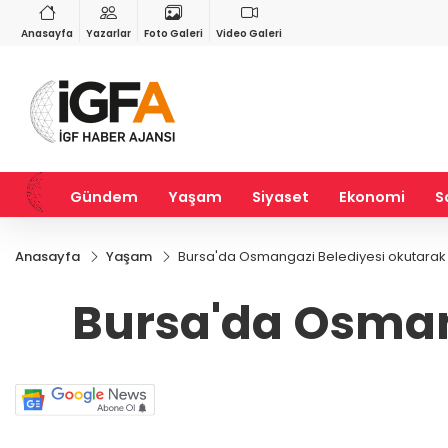
VND
GAU/TRY
3
%-0,22
0,0018
%0,32
6.660,55
%2,59
Anasayfa
Yazarlar
Foto Galeri
Video Galeri
Gündem
Yaşam
Siyaset
Ekonomi
S
Anasayfa
Yaşam
Bursa'da Osmangazi Belediyesi okutarak 
Bursa'da Osmang