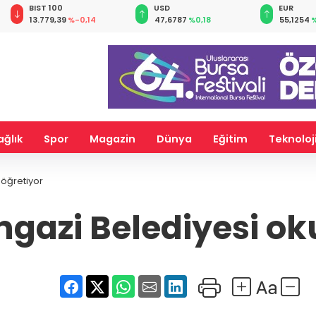
BIST 100
USD
EUR
13.779,39
%-0,14
47,6787
%0,18
55,1254
%
ağlık
Spor
Magazin
Dünya
Eğitim
Teknoloj
öğretiyor
azi Belediyesi ok