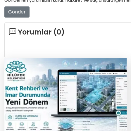
Gönderilen yorumların küfür, hakaret ve suç unsuru içermeme
Gönder
Yorumlar (
0
)