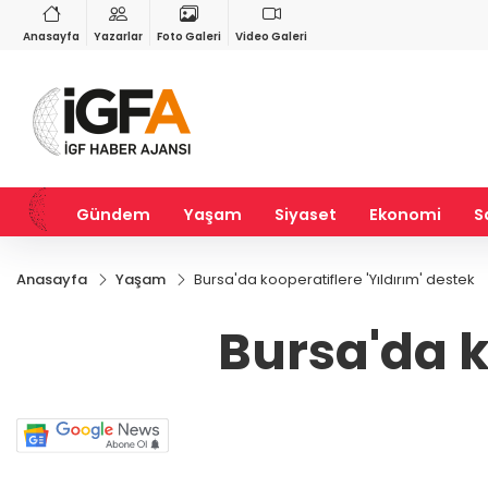
GAU/TRY
BIST 100
%0,32
6.660,55
%2,59
13.779,39
%-0,14
Anasayfa
Yazarlar
Foto Galeri
Video Galeri
Gündem
Yaşam
Siyaset
Ekonomi
S
Anasayfa
Yaşam
Bursa'da kooperatiflere 'Yıldırım' destek
Bursa'da k