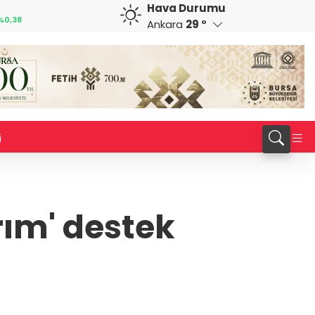
Hava Durumu
CHF
CAD
%0,38
59,0083
%0,82
34,1883
%0,73
Ankara
29 °
i
rım' destek