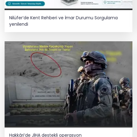
Nilüfer’de Kent Rehberi ve İmar Durumu Sorgulama
yenilendi
Hakkâri’de JİHA destekli operasyon