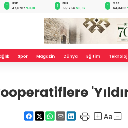
USD
EUR
GBP
47,6787
%0,18
55,1254
%0,32
64,3468
ağlık
Spor
Magazin
Dünya
Eğitim
Teknoloj
ooperatiflere 'Yıldı