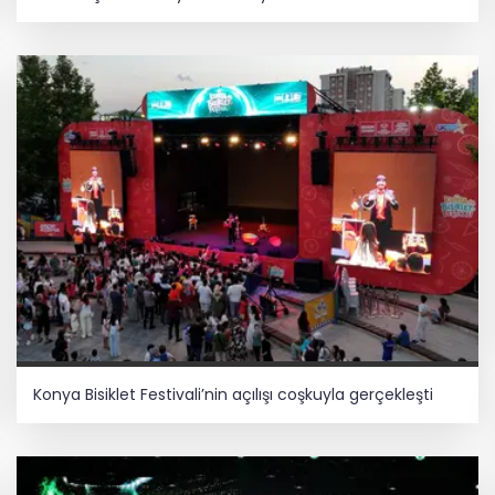
Konya Bisiklet Festivali’nin açılışı coşkuyla gerçekleşti