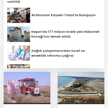
Antikacılar Kayseri Talas'ta buluşuyor
Keşan'da 177 milyon liralık yeni Hükümet
Konağı'nın temeli atıldı
Sağlık çalışanlarından ücret ve
emeklilik reformu çağrısı
Mühendis Tek-Sen Bayındırlık’tan tarihi
adım: İlk şube Diyarbakır’da açıldı
Depremde hasar görmüştü... Malatya
Arkeoloji Müzesi yenilendi
Kayseri Talas İnovasyon Merkezi finale