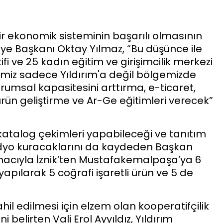
ir ekonomik sisteminin başarılı olmasının
ye Başkanı Oktay Yılmaz, “Bu düşünce ile
fi ve 25 kadın eğitim ve girişimcilik merkezi
i’miz sadece Yıldırım'a değil bölgemizde
rumsal kapasitesini arttırma, e-ticaret,
ün geliştirme ve Ar-Ge eğitimleri verecek”
i katalog çekimleri yapabileceği ve tanıtım
tüdyo kuracaklarını da kaydeden Başkan
amacıyla İznik’ten Mustafakemalpaşa’ya 6
apılarak 5 coğrafi işaretli ürün ve 5 de
hil edilmesi için elzem olan kooperatifçilik
 belirten Vali Erol Ayyıldız, Yıldırım