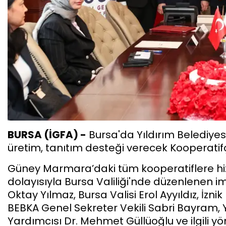
BURSA (İGFA) -
Bursa'da Yıldırım Belediyesi
üretim, tanıtım desteği verecek Kooperatifçil
Güney Marmara’daki tüm kooperatiflere hi
dolayısıyla Bursa Valiliği'nde düzenlenen i
Oktay Yılmaz, Bursa Valisi Erol Ayyıldız, İ
BEBKA Genel Sekreter Vekili Sabri Bayram,
Yardımcısı Dr. Mehmet Güllüoğlu ve ilgili yöne