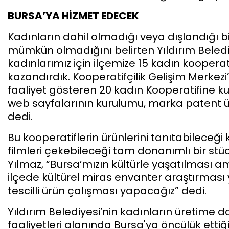
BURSA’YA HİZMET EDECEK
Kadınların dahil olmadığı veya dışlandığı b
mümkün olmadığını belirten Yıldırım Beledi
kadınlarımız için ilçemize 15 kadın kooperati
kazandırdık. Kooperatifçilik Gelişim Merkez
faaliyet gösteren 20 kadın Kooperatifine ku
web sayfalarının kurulumu, marka patent ür
dedi.
Bu kooperatiflerin ürünlerini tanıtabileceğ
filmleri çekebileceği tam donanımlı bir s
Yılmaz, “Bursa’mızın kültürle yaşatılması 
ilçede kültürel miras envanter araştırması y
tescilli ürün çalışması yapacağız” dedi.
Yıldırım Belediyesi’nin kadınların üretime da
faaliyetleri alanında Bursa'ya öncülük ettiğini