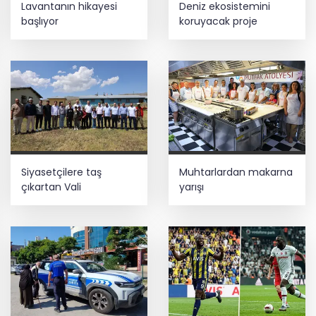
Lavantanın hikayesi
Deniz ekosistemini
kaldı
başlıyor
koruyacak proje
Terörsüz Türkiye yasa teklifi
komisyondan geçti
HAYAT 112 Acil 800 bin indirmeyi aştı
Siyasetçilere taş
Muhtarlardan makarna
çıkartan Vali
yarışı