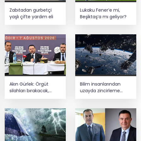
Zabıtadan gurbetçi
Lukaku Fener’e mi,
yaşlı çifte yardım eli
Beşiktaş’a mı geliyor?
Akın Gürlek: Örgüt
Bilim insanlarından
silahları bırakacak,
uzayda zincirleme
mağaraları boşaltacak
felaket uyarısı