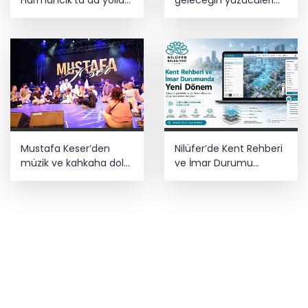
Harmancık’ta da yolları
geleceğin yüzücüleri
yeniliyor
sertifikalarını aldı
Mustafa Keser’den
Nilüfer’de Kent Rehberi
müzik ve kahkaha dolu
ve İmar Durumu
gece
Sorgulama yenilendi