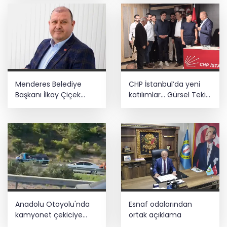
Menderes Belediye
CHP İstanbul’da yeni
Başkanı İlkay Çiçek
katılımlar... Gürsel Tekin:
görevden uzaklaştırıldı
Birlikte başaracağız
Anadolu Otoyolu'nda
Esnaf odalarından
kamyonet çekiciye
ortak açıklama
çarptı!