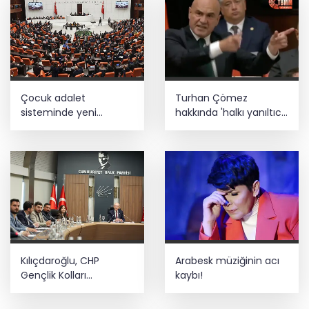
Çocuk adalet
Turhan Çömez
sisteminde yeni
hakkında 'halkı yanıltıcı
dönem
bilgiyi yayma'
soruşturması
Kılıçdaroğlu, CHP
Arabesk müziğinin acı
Gençlik Kolları
kaybı!
yönetimiyle buluştu