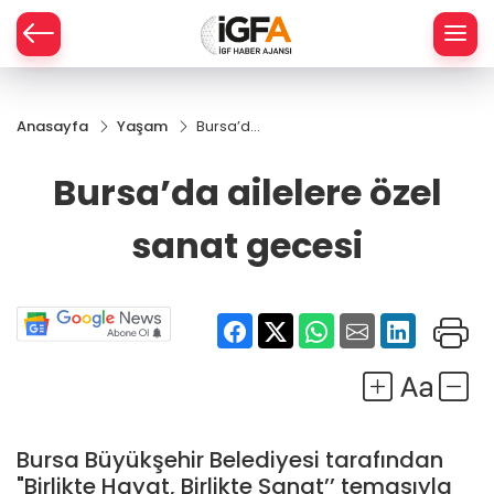
Anasayfa
Yaşam
Bursa’da
ÇE
ailelere
özel
Bursa’da ailelere özel
sanat
RAY
gecesi
sanat gecesi
SPOR
R
Bursa Büyükşehir Belediyesi tarafından
"Birlikte Hayat, Birlikte Sanat’’ temasıyla