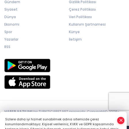
Gündem
Gizlilik Politikası
Siyaset
Çerez Politikası
Dünya
Veri Politikası
Ekonomi
Kullanım Şartnamesi
Spor
Künye
Yazarlar
İletişim
RSS
HABER YAZILIMI
bir TURKTICARET.NET projesidir. Copyright© 2006-
2026 Tüm hakları saklıdır.
Sizlere daha iyi hizmet sunabilmek adına sitemizde çerez
konumlandırmaktayız. Kişisel verileriniz, KVKK ve GDPR kapsamında