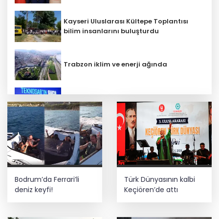
Kayseri Uluslarası Kültepe Toplantısı
bilim insanlarını buluşturdu
Trabzon iklim ve enerji ağında
İbrahim Burkay seçimlerde açık ara
önde! Dev lansmanda neler oldu?
Terörsüz Türkiye yasa teklifi
komisyondan geçti
Bilim insanlarından uzayda zincirleme
Bodrum’da Ferrari’li
Türk Dünyasının kalbi
felaket uyarısı
deniz keyfi!
Keçiören’de attı
Kayseri Talas İnovasyon Merkezi finale