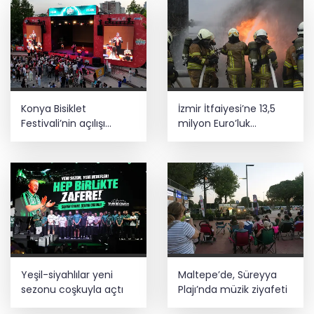
kaldı
Konya Bisiklet
İzmir İtfaiyesi’ne 13,5
Festivali’nin açılışı
milyon Euro’luk
coşkuyla gerçekleşti
teknoloji yatırımı
Yeşil-siyahlılar yeni
Maltepe’de, Süreyya
sezonu coşkuyla açtı
Plajı’nda müzik ziyafeti