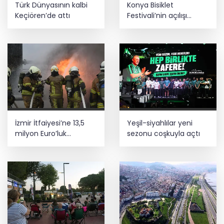
Türk Dünyasının kalbi
Konya Bisiklet
Keçiören’de attı
Festivali’nin açılışı
coşkuyla gerçekleşti
İzmir İtfaiyesi’ne 13,5
Yeşil-siyahlılar yeni
milyon Euro’luk
sezonu coşkuyla açtı
teknoloji yatırımı