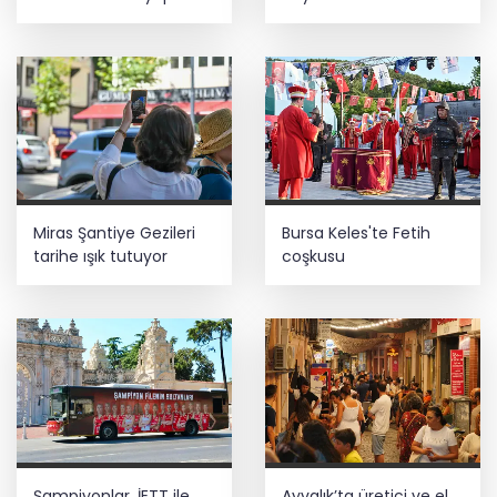
yatırımı
müdahale
Miras Şantiye Gezileri
Bursa Keles'te Fetih
tarihe ışık tutuyor
coşkusu
Şampiyonlar, İETT ile
Ayvalık’ta üretici ve el