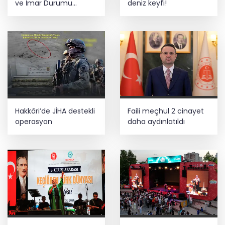
ve İmar Durumu
deniz keyfi!
Sorgulama yenilendi
Hakkâri’de JİHA destekli
Faili meçhul 2 cinayet
operasyon
daha aydınlatıldı