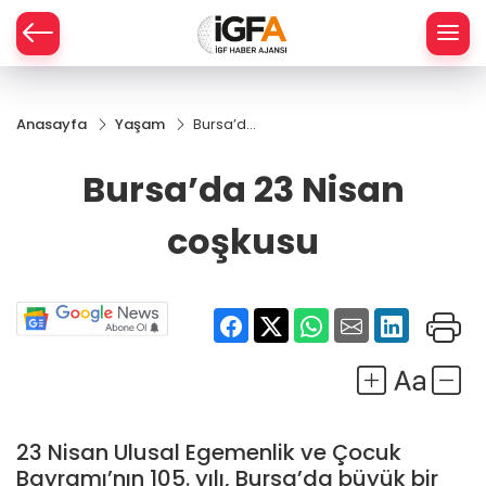
Anasayfa
Yaşam
Bursa’da
ÇE
23 Nisan
coşkusu
Bursa’da 23 Nisan
RAY
coşkusu
SPOR
R
23 Nisan Ulusal Egemenlik ve Çocuk
Bayramı’nın 105. yılı, Bursa’da büyük bir