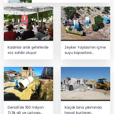
Bursa Tabip Odası: Hekimlik 5 dakikaya
sığmaz
İş Bankası Grubu üst yönetiminde görev
değişimi
İbrahim Burkay seçimlerde açık ara
Kadınlar artık şehirlerde
Zeyker Yaylası’nın içme
önde! Dev lansmanda neler oldu?
söz sahibi oluyor
suyu kapasitesi
güçlendirildi
Kayseri Melikgazi şantiye alanına
döndü
Denizli'de 160 milyon
Kaçak bina yıkımında
TL’lik alt ve üstyapı
hayat kurtaran